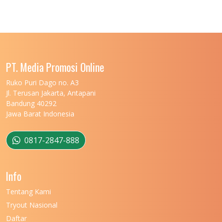
UNIVERSITAS JENDERAL SOEDIRMAN
11
UNIVERSITAS LAMBUNG MANGKURAT
11
UNIVERSITAS LAMPUNG
11
UNIVERSITAS MALIKUSSALEH
11
PT. Media Promosi Online
UNIVERSITAS MARITIM RAJA ALI HAJI
11
Ruko Puri Dago no. A3
Jl. Terusan Jakarta, Antapani
UNIVERSITAS MATARAM
11
Bandung 40292
Jawa Barat Indonesia
UNIVERSITAS MULAWARMAN
12
UNIVERSITAS MUSAMUS
11
0817-2847-888
UNIVERSITAS NEGERI GANESHA
11
Info
UNIVERSITAS NEGERI GORONTALO
11
Tentang Kami
UNIVERSITAS NEGERI KHAIRUN
11
Tryout Nasional
UNIVERSITAS NEGERI MAKASSAR
11
Daftar