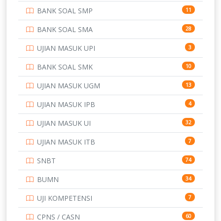
BANK SOAL SMP
11
POLRI
169
BANK SOAL SMA
28
POLTEK SSN
7
UJIAN MASUK UPI
3
PTDI STTD
4
BANK SOAL SMK
10
SD
133
UJIAN MASUK UGM
13
SMA
146
UJIAN MASUK IPB
4
SMK
231
UJIAN MASUK UI
32
SMP
134
UJIAN MASUK ITB
7
STIP
2
SNBT
74
TNI
153
BUMN
34
TOEFL
345
UJI KOMPETENSI
7
UNIVERSITAS AIRLANGGA
15
CPNS / CASN
60