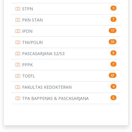
UNIVERSITAS ANDALAS
16
STPN
3
UNIVERSITAS BANGKA BELITUNG
15
PKN STAN
7
UNIVERSITAS BENGKULU
15
IPDN
17
UNIVERSITAS BORNEO TARAKAN
14
TNI/POLRI
33
UNIVERSITAS BRAWIJAYA
14
PASCASARJANA S2/S3
9
UNIVERSITAS CENDRAWASIH
14
PPPK
7
UNIVERSITAS DIPENOGORO
15
TOEFL
67
UNIVERSITAS GADJAH MADA
219
FAKULTAS KEDOKTERAN
4
UNIVERSITAS HALUOLEO
11
TPA BAPPENAS & PASCASARJANA
5
UNIVERSITAS INDONESIA
134
UNIVERSITAS JAMBI
13
UNIVERSITAS JEMBER
12