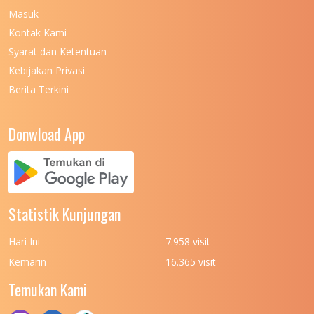
Masuk
UNIVERSITAS NEGERI MALANG
7
Kontak Kami
UNIVERSITAS NEGERI MANADO
7
Syarat dan Ketentuan
UNIVERSITAS NEGERI MEDAN
7
Kebijakan Privasi
Berita Terkini
UNIVERSITAS NEGERI PADANG
7
UNIVERSITAS NEGERI YOGYAKARTA
8
Donwload App
UNIVERSITAS NUSA CENDANA
7
UNIVERSITAS PADJADJARAN
11
UNIVERSITAS PALANGKARAYA
7
Statistik Kunjungan
UNIVERSITAS PATTIMURA
7
Hari Ini
7.958 visit
UNIVERSITAS PEMBANGUNAN NASIONAL
6
Kemarin
16.365 visit
(UPN) VETERAN JAKARTA
Temukan Kami
UNIVERSITAS PEMBANGUNAN NASIONAL
4
(UPN) VETERAN JAWA TIMUR