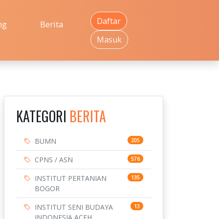
Daftar
ng
Berita
Masuk
KATEGORI
BERITA
BUMN
205
CPNS / ASN
576
INSTITUT PERTANIAN
135
BOGOR
INSTITUT SENI BUDAYA
13
INDONESIA ACEH