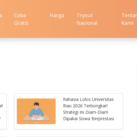
a
Coba
Harga
Tryout
Tenta
Gratis
Nasional
Kami
Rahasia Lolos Universitas
i!
Riau 2026 Terbongkar!
n
Strategi Ini Diam-Diam
r
Dipakai Siswa Berprestasi