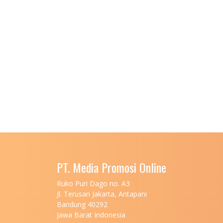
PT. Media Promosi Online
Ruko Puri Dago no. A3
Jl. Terusan Jakarta, Antapani
Bandung 40292
Jawa Barat Indonesia