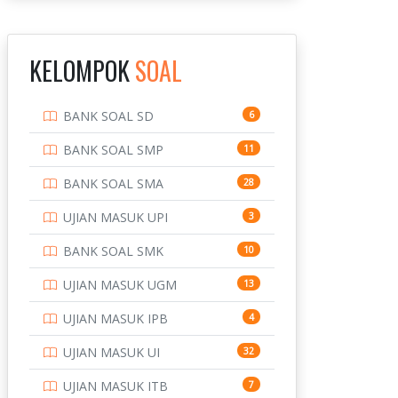
INSTITUT TEKNOLOGI
143
BANDUNG
KELOMPOK
SOAL
INSTITUT TEKNOLOGI
8
KALIMANTAN
BANK SOAL SD
6
INSTITUT TEKNOLOGI
10
SEPULUH NOVEMBER
BANK SOAL SMP
11
INSTITUT TEKNOLOGI
9
BANK SOAL SMA
28
SUMATERA
UJIAN MASUK UPI
3
IPDN / STPDN
148
BANK SOAL SMK
10
PENDIDIKAN
943
UJIAN MASUK UGM
13
PERBANKAN
3
UJIAN MASUK IPB
4
POLRI
169
UJIAN MASUK UI
32
POLTEK SSN
7
UJIAN MASUK ITB
7
PTDI STTD
4