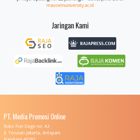
masoemuniversity.ac.id
Jaringan Kami
PT. Media Promosi Online
Ruko Puri Dago no. A3
Jl. Terusan Jakarta, Antapani
Bandung 40292