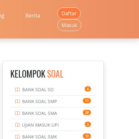
Daftar
ng
Berita
Masuk
KELOMPOK
SOAL
BANK SOAL SD
6
BANK SOAL SMP
11
BANK SOAL SMA
28
UJIAN MASUK UPI
3
BANK SOAL SMK
10