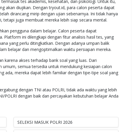
 termasuk tes akademis, kesehatan, dan psikologi. Untuk itu,
 akan diujikan. Dengan tryout.id, para calon peserta dapat
lah dirancang mirip dengan ujian sebenarnya. Ini tidak hanya
tetapi juga membuat mereka lebih siap secara mental.
ahkan pengguna dalam belajar. Calon peserta dapat
Platform ini dilengkapi dengan fitur analisis hasil tes, yang
na yang perlu ditingkatkan. Dengan adanya umpan balik
dalam belajar dan mengoptimalkan waktu persiapan mereka.
 karena akses terhadap bank soal yang luas. Dari
an umum, semua tersedia untuk mendukung kesiapan calon
 ada, mereka dapat lebih familiar dengan tipe-tipe soal yang
 bergabung dengan TNI atau POLRI, tidak ada waktu yang lebih
 TNI/POLRI dengan baik dan percayakan kebutuhan belajar Anda
SELEKSI MASUK POLRI 2026