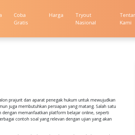
a
Coba
Harga
Tryout
Tenta
Gratis
Nasional
Kami
calon prajurit dan aparat penegak hukum untuk mewujudkan
, namun juga membutuhkan persiapan yang matang. Salah satu
ah dengan memanfaatkan platform belajar online, seperti
berbagai contoh soal yang relevan dengan ujian yang akan