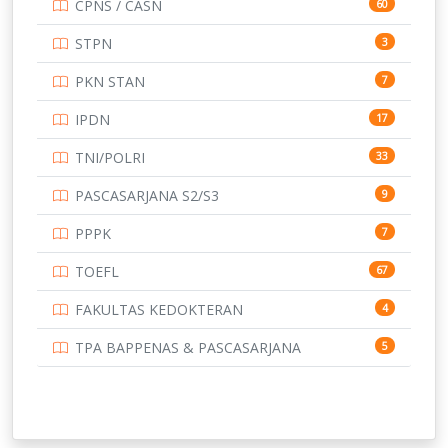
CPNS / CASN
60
STPN
3
PKN STAN
7
IPDN
17
TNI/POLRI
33
PASCASARJANA S2/S3
9
PPPK
7
TOEFL
67
FAKULTAS KEDOKTERAN
4
TPA BAPPENAS & PASCASARJANA
5