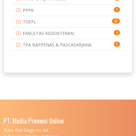
PPPK
7
TOEFL
67
FAKULTAS KEDOKTERAN
4
TPA BAPPENAS & PASCASARJANA
5
PT. Media Promosi Online
Ruko Puri Dago no. A3