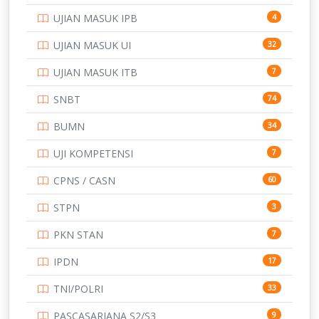
UJIAN MASUK IPB
4
UJIAN MASUK UI
32
UJIAN MASUK ITB
7
SNBT
74
BUMN
34
UJI KOMPETENSI
7
CPNS / CASN
60
STPN
3
PKN STAN
7
IPDN
17
TNI/POLRI
33
PASCASARJANA S2/S3
9