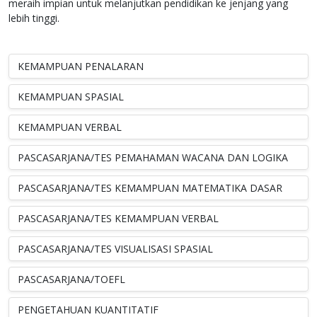
meraih impian untuk melanjutkan pendidikan ke jenjang yang
lebih tinggi.
KEMAMPUAN PENALARAN
KEMAMPUAN SPASIAL
KEMAMPUAN VERBAL
PASCASARJANA/TES PEMAHAMAN WACANA DAN LOGIKA
PASCASARJANA/TES KEMAMPUAN MATEMATIKA DASAR
PASCASARJANA/TES KEMAMPUAN VERBAL
PASCASARJANA/TES VISUALISASI SPASIAL
PASCASARJANA/TOEFL
PENGETAHUAN KUANTITATIF