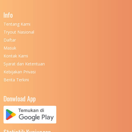
Info
Tentang Kami
Tryout Nasional
Daftar
Masuk
Kontak Kami
Syarat dan Ketentuan
Kebijakan Privasi
Berita Terkini
Donwload App
Statistik Kunjungan