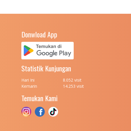
Donwload App
Statistik Kunjungan
Hari Ini
8.052 visit
Kemarin
14.253 visit
Temukan Kami