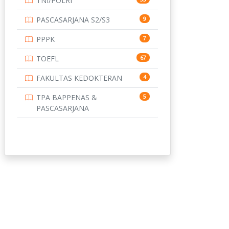
TNI/POLRI
PASCASARJANA S2/S3
9
PPPK
7
TOEFL
67
FAKULTAS KEDOKTERAN
4
TPA BAPPENAS &
5
PASCASARJANA