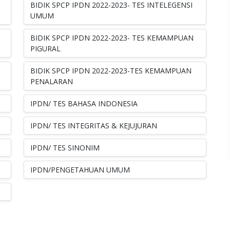
BIDIK SPCP IPDN 2022-2023- TES INTELEGENSI
UMUM
BIDIK SPCP IPDN 2022-2023- TES KEMAMPUAN
PIGURAL
BIDIK SPCP IPDN 2022-2023-TES KEMAMPUAN
PENALARAN
IPDN/ TES BAHASA INDONESIA
IPDN/ TES INTEGRITAS & KEJUJURAN
IPDN/ TES SINONIM
IPDN/PENGETAHUAN UMUM