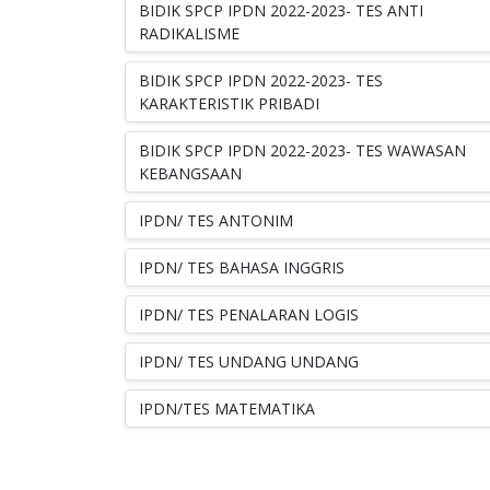
BIDIK SPCP IPDN 2022-2023- TES ANTI
RADIKALISME
BIDIK SPCP IPDN 2022-2023- TES
KARAKTERISTIK PRIBADI
BIDIK SPCP IPDN 2022-2023- TES WAWASAN
KEBANGSAAN
IPDN/ TES ANTONIM
IPDN/ TES BAHASA INGGRIS
IPDN/ TES PENALARAN LOGIS
IPDN/ TES UNDANG UNDANG
IPDN/TES MATEMATIKA