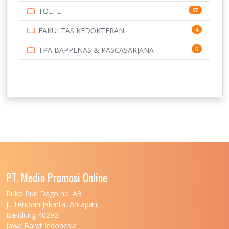
TOEFL
67
FAKULTAS KEDOKTERAN
4
TPA BAPPENAS & PASCASARJANA
5
PT. Media Promosi Online
Ruko Puri Dago no. A3
Jl. Terusan Jakarta, Antapani
Bandung 40292
Jawa Barat Indonesia