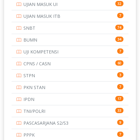
UJIAN MASUK UI
32
UJIAN MASUK ITB
7
SNBT
74
BUMN
34
UJI KOMPETENSI
7
CPNS / CASN
60
STPN
3
PKN STAN
7
IPDN
17
TNI/POLRI
33
PASCASARJANA S2/S3
9
PPPK
7