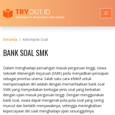
Beranda
Kelompok Soal
BANK SOAL SMK
Dalam menghadapi persaingan masuk perguruan tinggi, siswa
Sekolah Menengah Kejuruan (SMK) perlu menjadikan persiapan
sebagai prioritas utama. Salah satu cara efektif untuk
mempersiapkan diri adalah dengan memanfaatkan bank soal
SMK yang menyediakan berbagai jenis soal yang berkaitan
dengan ujian masuk perguruan tinggi. Dengan menggunakan
bank soal, siswa dapat mengenali pola-pola soal yang sering
muncul dan berlatih menjawabnya, sehingga meningkatkan
kepercayaan diri saat menghadapi ujian sesungguhnya.