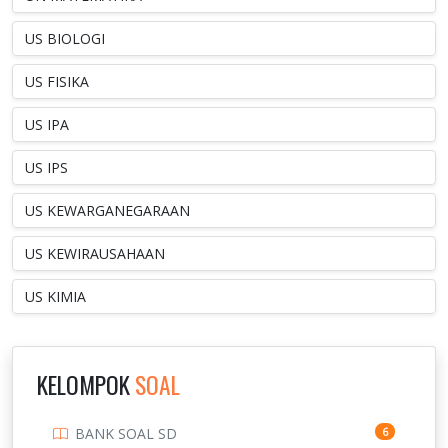
US BIOLOGI
US FISIKA
US IPA
US IPS
US KEWARGANEGARAAN
US KEWIRAUSAHAAN
US KIMIA
KELOMPOK
SOAL
BANK SOAL SD
6