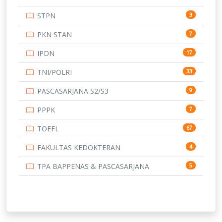
STPN
3
PKN STAN
7
IPDN
17
TNI/POLRI
33
PASCASARJANA S2/S3
9
PPPK
7
TOEFL
67
FAKULTAS KEDOKTERAN
4
TPA BAPPENAS & PASCASARJANA
5