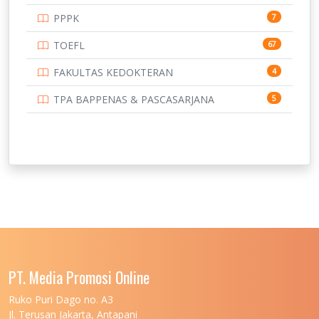
PPPK
7
TOEFL
67
FAKULTAS KEDOKTERAN
4
TPA BAPPENAS & PASCASARJANA
5
PT. Media Promosi Online
Ruko Puri Dago no. A3
Jl. Terusan Jakarta, Antapani