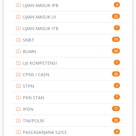
UJIAN MASUK IPB
4
UJIAN MASUK UI
32
UJIAN MASUK ITB
7
SNBT
74
BUMN
34
UJI KOMPETENSI
7
CPNS / CASN
60
STPN
3
PKN STAN
7
IPDN
17
TNI/POLRI
33
PASCASARJANA S2/S3
9