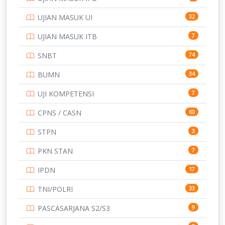
UJIAN MASUK UI
32
UJIAN MASUK ITB
7
SNBT
74
BUMN
34
UJI KOMPETENSI
7
CPNS / CASN
60
STPN
3
PKN STAN
7
IPDN
17
TNI/POLRI
33
PASCASARJANA S2/S3
9