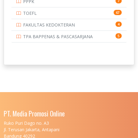
PPPK
7
TOEFL
67
FAKULTAS KEDOKTERAN
4
TPA BAPPENAS & PASCASARJANA
5
PT. Media Promosi Online
Ruko Puri Dago no. A3
Jl. Terusan Jakarta, Antapani
Bandung 40292