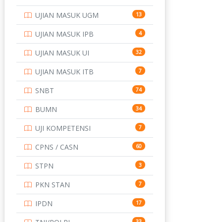
UJIAN MASUK UGM
13
UJIAN MASUK IPB
4
UJIAN MASUK UI
32
UJIAN MASUK ITB
7
SNBT
74
BUMN
34
UJI KOMPETENSI
7
CPNS / CASN
60
STPN
3
PKN STAN
7
IPDN
17
33