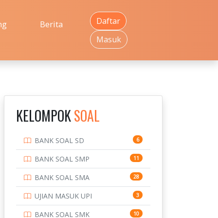
Daftar
ng
Berita
Masuk
KELOMPOK
SOAL
BANK SOAL SD
6
BANK SOAL SMP
11
BANK SOAL SMA
28
UJIAN MASUK UPI
3
BANK SOAL SMK
10