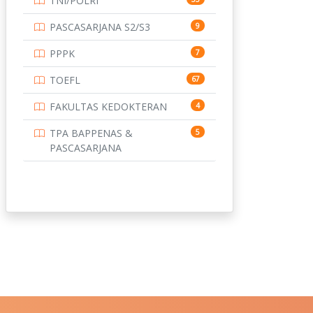
TNI/POLRI
PASCASARJANA S2/S3
9
PPPK
7
TOEFL
67
FAKULTAS KEDOKTERAN
4
TPA BAPPENAS &
5
PASCASARJANA