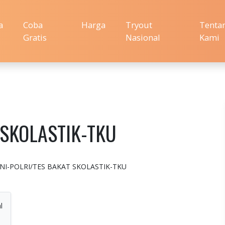
a
Coba
Harga
Tryout
Tenta
Gratis
Nasional
Kami
 SKOLASTIK-TKU
n : TNI-POLRI/TES BAKAT SKOLASTIK-TKU
l