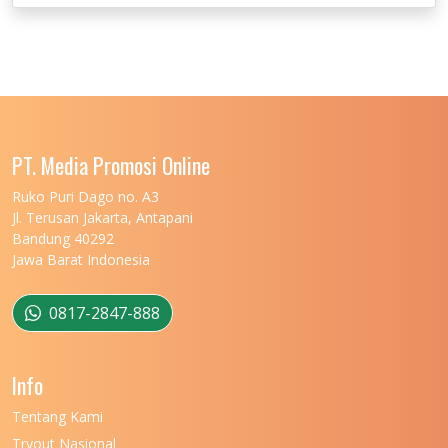
UNIVERSITAS JEMBER
12
UNIVERSITAS JENDERAL SOEDIRMAN
11
UNIVERSITAS LAMBUNG MANGKURAT
11
UNIVERSITAS LAMPUNG
11
UNIVERSITAS MALIKUSSALEH
11
PT. Media Promosi Online
UNIVERSITAS MARITIM RAJA ALI HAJI
11
Ruko Puri Dago no. A3
Jl. Terusan Jakarta, Antapani
UNIVERSITAS MATARAM
11
Bandung 40292
Jawa Barat Indonesia
UNIVERSITAS MULAWARMAN
12
UNIVERSITAS MUSAMUS
11
0817-2847-888
UNIVERSITAS NEGERI GANESHA
11
Info
UNIVERSITAS NEGERI GORONTALO
11
Tentang Kami
UNIVERSITAS NEGERI KHAIRUN
11
Tryout Nasional