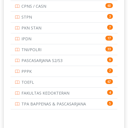
CPNS / CASN
60
UNIVERSITAS ANDALAS
16
STPN
3
UNIVERSITAS BANGKA BELITUNG
15
PKN STAN
7
UNIVERSITAS BENGKULU
15
IPDN
17
UNIVERSITAS BORNEO TARAKAN
14
TNI/POLRI
33
UNIVERSITAS BRAWIJAYA
14
PASCASARJANA S2/S3
9
UNIVERSITAS CENDRAWASIH
14
PPPK
7
UNIVERSITAS DIPENOGORO
15
TOEFL
67
UNIVERSITAS GADJAH MADA
219
FAKULTAS KEDOKTERAN
4
UNIVERSITAS HALUOLEO
11
TPA BAPPENAS & PASCASARJANA
5
UNIVERSITAS INDONESIA
159
UNIVERSITAS JAMBI
13