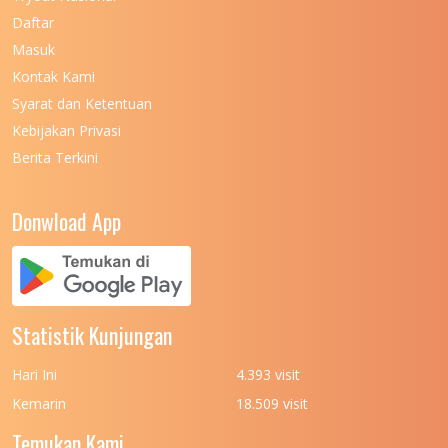
UNIVERSITAS NEGERI MAKASSAR
11
Daftar
Masuk
UNIVERSITAS NEGERI MALANG
7
Kontak Kami
UNIVERSITAS NEGERI MANADO
7
Syarat dan Ketentuan
UNIVERSITAS NEGERI MEDAN
7
Kebijakan Privasi
Berita Terkini
UNIVERSITAS NEGERI PADANG
7
UNIVERSITAS NEGERI YOGYAKARTA
8
Donwload App
UNIVERSITAS NUSA CENDANA
7
UNIVERSITAS PADJADJARAN
11
UNIVERSITAS PALANGKARAYA
7
Statistik Kunjungan
UNIVERSITAS PATTIMURA
7
Hari Ini
4.393 visit
UNIVERSITAS PEMBANGUNAN NASIONAL
6
Kemarin
18.509 visit
(UPN) VETERAN JAKARTA
Temukan Kami