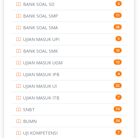
BANK SOAL SD
6
PERBANKAN
3
BANK SOAL SMP
11
POLRI
169
BANK SOAL SMA
28
POLTEK SSN
7
UJIAN MASUK UPI
3
PTDI STTD
4
BANK SOAL SMK
10
SD
133
UJIAN MASUK UGM
13
SMA
146
UJIAN MASUK IPB
4
SMK
231
UJIAN MASUK UI
32
SMP
134
UJIAN MASUK ITB
7
STIP
2
SNBT
74
TNI
153
BUMN
34
TOEFL
345
UJI KOMPETENSI
7
UNIVERSITAS AIRLANGGA
15