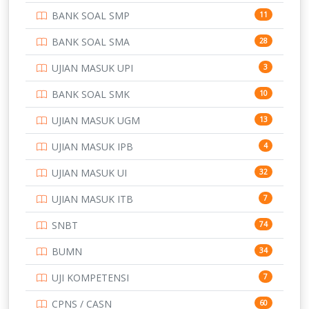
BANK SOAL SMP
11
POLRI
169
BANK SOAL SMA
28
POLTEK SSN
7
UJIAN MASUK UPI
3
PTDI STTD
4
BANK SOAL SMK
10
SD
133
UJIAN MASUK UGM
13
SMA
146
UJIAN MASUK IPB
4
SMK
231
UJIAN MASUK UI
32
SMP
134
UJIAN MASUK ITB
7
STIP
2
SNBT
74
TNI
153
BUMN
34
TOEFL
345
UJI KOMPETENSI
7
UNIVERSITAS AIRLANGGA
15
CPNS / CASN
60