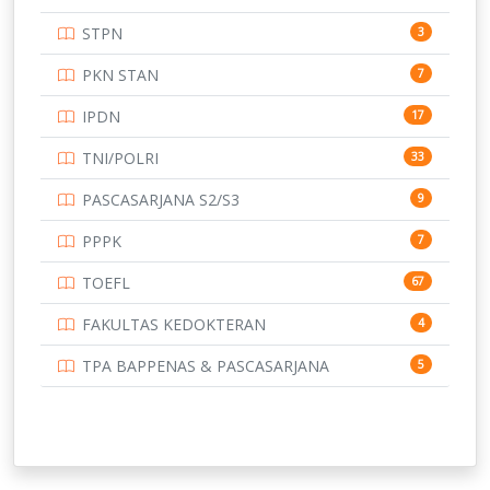
UNIVERSITAS ANDALAS
16
STPN
3
UNIVERSITAS BANGKA BELITUNG
15
PKN STAN
7
UNIVERSITAS BENGKULU
15
IPDN
17
UNIVERSITAS BORNEO TARAKAN
14
TNI/POLRI
33
UNIVERSITAS BRAWIJAYA
14
PASCASARJANA S2/S3
9
UNIVERSITAS CENDRAWASIH
14
PPPK
7
UNIVERSITAS DIPENOGORO
15
TOEFL
67
UNIVERSITAS GADJAH MADA
219
FAKULTAS KEDOKTERAN
4
UNIVERSITAS HALUOLEO
11
TPA BAPPENAS & PASCASARJANA
5
UNIVERSITAS INDONESIA
134
UNIVERSITAS JAMBI
13
UNIVERSITAS JEMBER
12