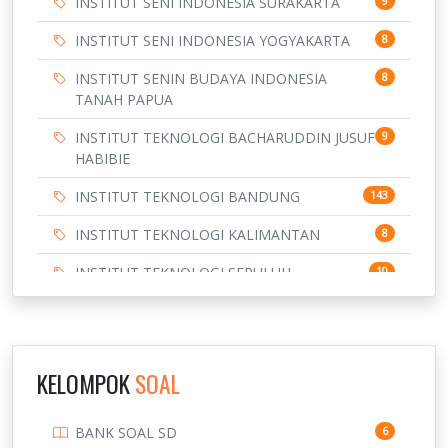
INSTITUT SENI INDONESIA SURAKARTA
9
INSTITUT SENI INDONESIA YOGYAKARTA
8
INSTITUT SENIN BUDAYA INDONESIA
8
TANAH PAPUA
INSTITUT TEKNOLOGI BACHARUDDIN JUSUF
9
HABIBIE
INSTITUT TEKNOLOGI BANDUNG
143
INSTITUT TEKNOLOGI KALIMANTAN
8
INSTITUT TEKNOLOGI SEPULUH
10
NOVEMBER
INSTITUT TEKNOLOGI SUMATERA
9
IPDN / STPDN
148
KELOMPOK
SOAL
PENDIDIKAN
943
BANK SOAL SD
6
PERBANKAN
3