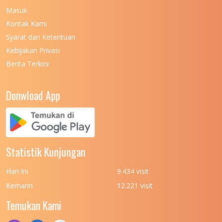
Masuk
UNIVERSITAS NEGERI MALANG
7
Kontak Kami
UNIVERSITAS NEGERI MANADO
7
Syarat dan Ketentuan
UNIVERSITAS NEGERI MEDAN
7
Kebijakan Privasi
Berita Terkini
UNIVERSITAS NEGERI PADANG
7
UNIVERSITAS NEGERI YOGYAKARTA
8
Donwload App
UNIVERSITAS NUSA CENDANA
7
UNIVERSITAS PADJADJARAN
11
UNIVERSITAS PALANGKARAYA
7
Statistik Kunjungan
UNIVERSITAS PATTIMURA
7
Hari Ini
9.434 visit
UNIVERSITAS PEMBANGUNAN NASIONAL
6
Kemarin
12.221 visit
(UPN) VETERAN JAKARTA
Temukan Kami
UNIVERSITAS PEMBANGUNAN NASIONAL
4
(UPN) VETERAN JAWA TIMUR