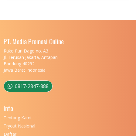
UNIVERSITAS JENDERAL SOEDIRMAN
11
UNIVERSITAS LAMBUNG MANGKURAT
11
UNIVERSITAS LAMPUNG
11
UNIVERSITAS MALIKUSSALEH
11
PT. Media Promosi Online
UNIVERSITAS MARITIM RAJA ALI HAJI
11
Ruko Puri Dago no. A3
Jl. Terusan Jakarta, Antapani
UNIVERSITAS MATARAM
11
Bandung 40292
Jawa Barat Indonesia
UNIVERSITAS MULAWARMAN
12
UNIVERSITAS MUSAMUS
11
0817-2847-888
UNIVERSITAS NEGERI GANESHA
11
Info
UNIVERSITAS NEGERI GORONTALO
11
Tentang Kami
UNIVERSITAS NEGERI KHAIRUN
11
Tryout Nasional
UNIVERSITAS NEGERI MAKASSAR
11
Daftar