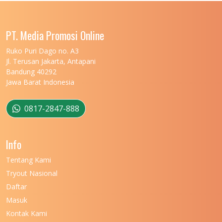
UNIVERSITAS LAMPUNG
11
UNIVERSITAS MALIKUSSALEH
11
PT. Media Promosi Online
UNIVERSITAS MARITIM RAJA ALI HAJI
11
Ruko Puri Dago no. A3
Jl. Terusan Jakarta, Antapani
UNIVERSITAS MATARAM
11
Bandung 40292
Jawa Barat Indonesia
UNIVERSITAS MULAWARMAN
12
UNIVERSITAS MUSAMUS
11
0817-2847-888
UNIVERSITAS NEGERI GANESHA
11
Info
UNIVERSITAS NEGERI GORONTALO
11
Tentang Kami
UNIVERSITAS NEGERI KHAIRUN
11
Tryout Nasional
UNIVERSITAS NEGERI MAKASSAR
11
Daftar
Masuk
UNIVERSITAS NEGERI MALANG
7
Kontak Kami
UNIVERSITAS NEGERI MANADO
7