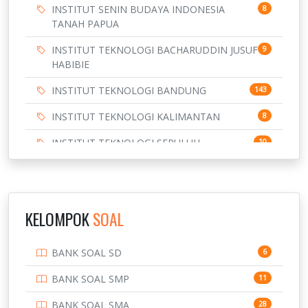
INSTITUT SENIN BUDAYA INDONESIA
8
TANAH PAPUA
INSTITUT TEKNOLOGI BACHARUDDIN JUSUF
9
HABIBIE
INSTITUT TEKNOLOGI BANDUNG
143
INSTITUT TEKNOLOGI KALIMANTAN
8
INSTITUT TEKNOLOGI SEPULUH
10
NOVEMBER
INSTITUT TEKNOLOGI SUMATERA
9
IPDN / STPDN
148
KELOMPOK
SOAL
PENDIDIKAN
943
BANK SOAL SD
6
PERBANKAN
3
BANK SOAL SMP
11
POLRI
169
BANK SOAL SMA
28