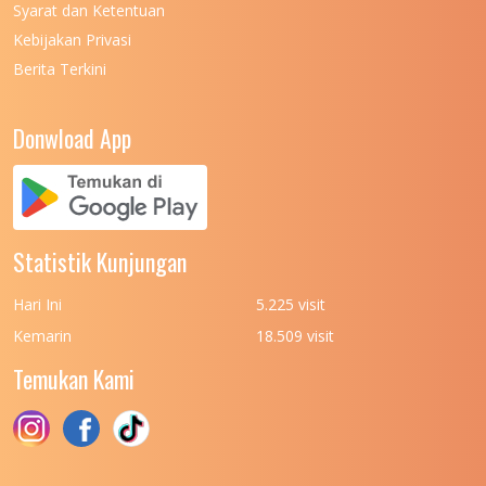
Syarat dan Ketentuan
UNIVERSITAS NEGERI MEDAN
7
Kebijakan Privasi
Berita Terkini
UNIVERSITAS NEGERI PADANG
7
UNIVERSITAS NEGERI YOGYAKARTA
8
Donwload App
UNIVERSITAS NUSA CENDANA
7
UNIVERSITAS PADJADJARAN
11
UNIVERSITAS PALANGKARAYA
7
Statistik Kunjungan
UNIVERSITAS PATTIMURA
7
Hari Ini
5.225 visit
UNIVERSITAS PEMBANGUNAN NASIONAL
6
Kemarin
18.509 visit
(UPN) VETERAN JAKARTA
Temukan Kami
UNIVERSITAS PEMBANGUNAN NASIONAL
4
(UPN) VETERAN JAWA TIMUR
UNIVERSITAS PEMBANGUNAN NASIONAL
5
(UPN) VETERAN YOGYAKARTA