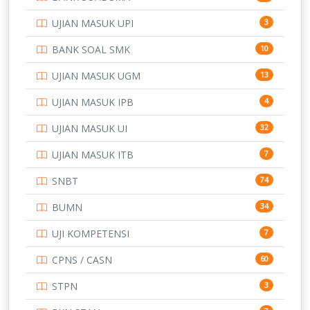
POLTEK SSN
7
UJIAN MASUK UPI
3
PTDI STTD
4
BANK SOAL SMK
10
SD
133
UJIAN MASUK UGM
13
SMA
146
UJIAN MASUK IPB
4
SMK
231
UJIAN MASUK UI
32
SMP
134
UJIAN MASUK ITB
7
STIP
2
SNBT
74
TNI
153
BUMN
34
TOEFL
345
UJI KOMPETENSI
7
UNIVERSITAS AIRLANGGA
15
CPNS / CASN
60
UNIVERSITAS ANDALAS
16
STPN
3
UNIVERSITAS BANGKA BELITUNG
15