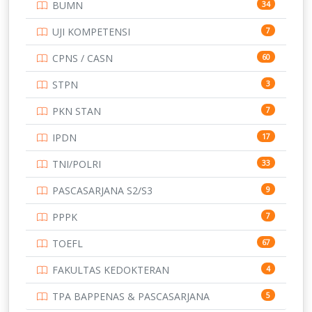
BUMN
34
TOEFL
345
UJI KOMPETENSI
7
UNIVERSITAS AIRLANGGA
15
CPNS / CASN
60
UNIVERSITAS ANDALAS
16
STPN
3
UNIVERSITAS BANGKA BELITUNG
15
PKN STAN
7
UNIVERSITAS BENGKULU
15
IPDN
17
UNIVERSITAS BORNEO TARAKAN
14
TNI/POLRI
33
UNIVERSITAS BRAWIJAYA
14
PASCASARJANA S2/S3
9
UNIVERSITAS CENDRAWASIH
14
PPPK
7
UNIVERSITAS DIPENOGORO
15
TOEFL
67
UNIVERSITAS GADJAH MADA
219
FAKULTAS KEDOKTERAN
4
UNIVERSITAS HALUOLEO
11
TPA BAPPENAS & PASCASARJANA
5
UNIVERSITAS INDONESIA
159