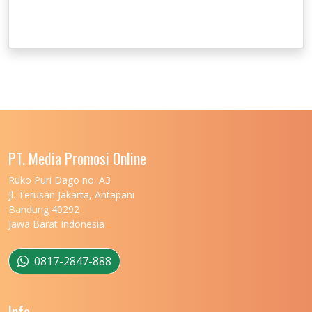
UNIVERSITAS JAMBI
13
UNIVERSITAS JEMBER
12
UNIVERSITAS JENDERAL SOEDIRMAN
11
UNIVERSITAS LAMBUNG MANGKURAT
11
UNIVERSITAS LAMPUNG
11
UNIVERSITAS MALIKUSSALEH
11
PT. Media Promosi Online
UNIVERSITAS MARITIM RAJA ALI HAJI
11
Ruko Puri Dago no. A3
Jl. Terusan Jakarta, Antapani
UNIVERSITAS MATARAM
11
Bandung 40292
Jawa Barat Indonesia
UNIVERSITAS MULAWARMAN
12
UNIVERSITAS MUSAMUS
11
0817-2847-888
UNIVERSITAS NEGERI GANESHA
11
Info
UNIVERSITAS NEGERI GORONTALO
11