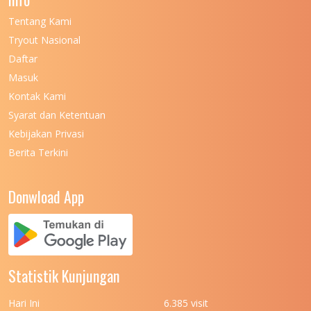
Tentang Kami
UNIVERSITAS NEGERI KHAIRUN
11
Tryout Nasional
UNIVERSITAS NEGERI MAKASSAR
11
Daftar
Masuk
UNIVERSITAS NEGERI MALANG
7
Kontak Kami
UNIVERSITAS NEGERI MANADO
7
Syarat dan Ketentuan
UNIVERSITAS NEGERI MEDAN
7
Kebijakan Privasi
Berita Terkini
UNIVERSITAS NEGERI PADANG
7
UNIVERSITAS NEGERI YOGYAKARTA
8
Donwload App
UNIVERSITAS NUSA CENDANA
7
UNIVERSITAS PADJADJARAN
11
UNIVERSITAS PALANGKARAYA
7
Statistik Kunjungan
UNIVERSITAS PATTIMURA
7
Hari Ini
6.385 visit