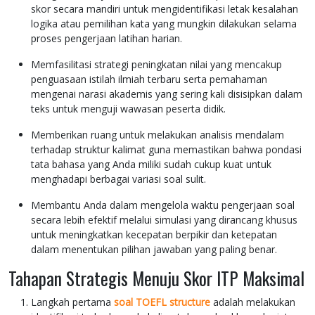
skor secara mandiri untuk mengidentifikasi letak kesalahan
logika atau pemilihan kata yang mungkin dilakukan selama
proses pengerjaan latihan harian.
Memfasilitasi strategi peningkatan nilai yang mencakup
penguasaan istilah ilmiah terbaru serta pemahaman
mengenai narasi akademis yang sering kali disisipkan dalam
teks untuk menguji wawasan peserta didik.
Memberikan ruang untuk melakukan analisis mendalam
terhadap struktur kalimat guna memastikan bahwa pondasi
tata bahasa yang Anda miliki sudah cukup kuat untuk
menghadapi berbagai variasi soal sulit.
Membantu Anda dalam mengelola waktu pengerjaan soal
secara lebih efektif melalui simulasi yang dirancang khusus
untuk meningkatkan kecepatan berpikir dan ketepatan
dalam menentukan pilihan jawaban yang paling benar.
Tahapan Strategis Menuju Skor ITP Maksimal
Langkah pertama
soal TOEFL structure
adalah melakukan