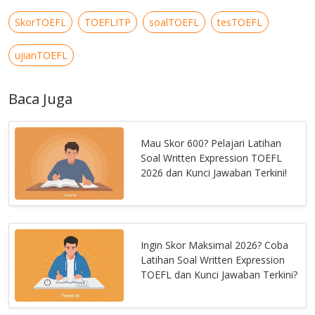
SkorTOEFL
TOEFLITP
soalTOEFL
tesTOEFL
ujianTOEFL
Baca Juga
Mau Skor 600? Pelajari Latihan
Soal Written Expression TOEFL
2026 dan Kunci Jawaban Terkini!
Ingin Skor Maksimal 2026? Coba
Latihan Soal Written Expression
TOEFL dan Kunci Jawaban Terkini?