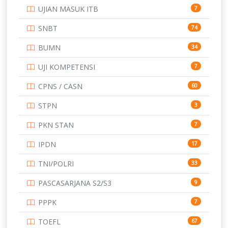
UJIAN MASUK ITB
7
SNBT
74
BUMN
34
UJI KOMPETENSI
7
CPNS / CASN
60
STPN
3
PKN STAN
7
IPDN
17
TNI/POLRI
33
PASCASARJANA S2/S3
9
PPPK
7
TOEFL
67