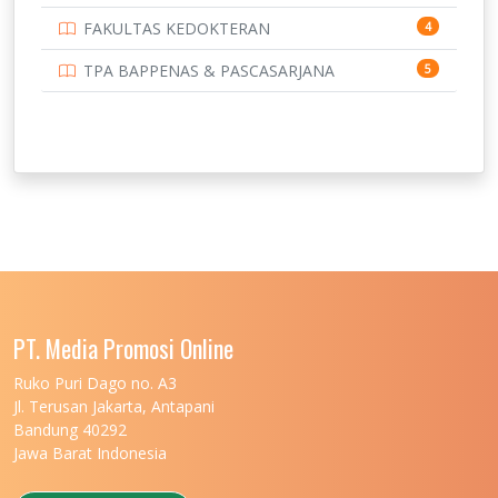
FAKULTAS KEDOKTERAN
4
TPA BAPPENAS & PASCASARJANA
5
PT. Media Promosi Online
Ruko Puri Dago no. A3
Jl. Terusan Jakarta, Antapani
Bandung 40292
Jawa Barat Indonesia