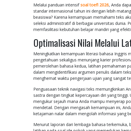
Melalui panduan intensif
soal toefl 2026
, Anda dapa
standar internasional tahun ini dengan lebih mata
beasiswa? Karena kemampuan memahami teks aka
seleksi administratif di berbagai universitas dunia.
memfasilitasi kebutuhan belajar mandiri yang efekt
Optimalisasi Nilai Melalui L
Meningkatkan kemampuan literasi bahasa Inggris 
pengetahuan sekaligus menunjang karier profesion
pemerolehan bahasa kedua, latihan pemahaman par
dalam mengidentifikasi argumen penulis dalam teks
menghemat waktu pengerjaan ujian yang sangat ter
Penguasaan teknik navigasi teks memungkinkan An
sastra dengan tingkat kepercayaan diri yang tinggi
mengukur sejauh mana Anda mampu menyerap poin-
mendetail. Dengan mengasah kemampuan ini, Anda t
ketajaman nalar dalam mengolah informasi yang ber
Menurut laporan dari lembaga bahasa terkemuka, b
latihan pada soal ide pokok yang memerlukan kema