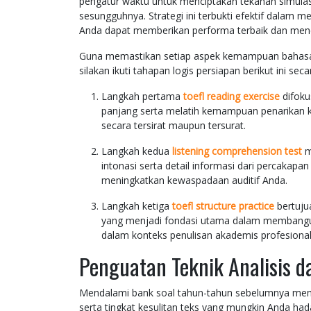
pengatur waktu untuk menciptakan tekanan simulasi
sesungguhnya. Strategi ini terbukti efektif dalam 
Anda dapat memberikan performa terbaik dan menc
Guna memastikan setiap aspek kemampuan bahasa I
silakan ikuti tahapan logis persiapan berikut ini seca
Langkah pertama
toefl reading exercise
difoku
panjang serta melatih kemampuan penarikan k
secara tersirat maupun tersurat.
Langkah kedua
listening comprehension test
m
intonasi serta detail informasi dari percakap
meningkatkan kewaspadaan auditif Anda.
Langkah ketiga
toefl structure practice
bertuju
yang menjadi fondasi utama dalam membangun
dalam konteks penulisan akademis profesional
Penguatan Teknik Analisis d
Mendalami bank soal tahun-tahun sebelumnya mem
serta tingkat kesulitan teks yang mungkin Anda ha