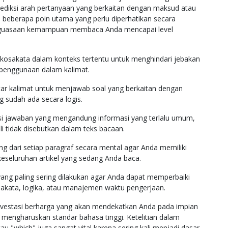
diksi arah pertanyaan yang berkaitan dengan maksud atau
ah beberapa poin utama yang perlu diperhatikan secara
enguasaan kemampuan membaca Anda mencapai level
 kosakata dalam konteks tertentu untuk menghindari jebakan
n penggunaan dalam kalimat.
tar kalimat untuk menjawab soal yang berkaitan dengan
g sudah ada secara logis.
si jawaban yang mengandung informasi yang terlalu umum,
ali tidak disebutkan dalam teks bacaan.
 dari setiap paragraf secara mental agar Anda memiliki
eseluruhan artikel yang sedang Anda baca.
yang paling sering dilakukan agar Anda dapat memperbaiki
sakata, logika, atau manajemen waktu pengerjaan.
nvestasi berharga yang akan mendekatkan Anda pada impian
 mengharuskan standar bahasa tinggi. Ketelitian dalam
tau "which" juga sangat vital karena sering kali menjadi dasar