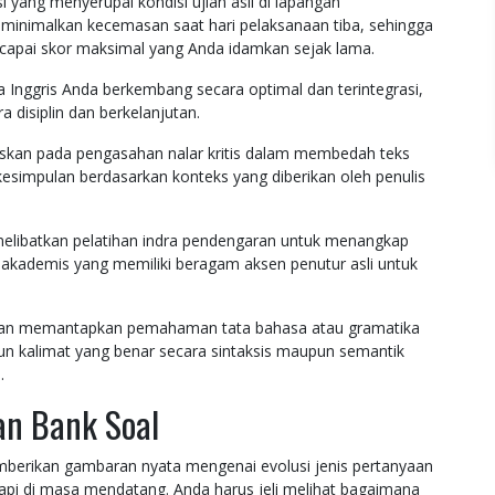
 yang menyerupai kondisi ujian asli di lapangan
meminimalkan kecemasan saat hari pelaksanaan tiba, sehingga
apai skor maksimal yang Anda idamkan sejak lama.
nggris Anda berkembang secara optimal dan terintegrasi,
ra disiplin dan berkelanjutan.
skan pada pengasahan nalar kritis dalam membedah teks
esimpulan berdasarkan konteks yang diberikan oleh penulis
elibatkan pelatihan indra pendengaran untuk menangkap
an akademis yang memiliki beragam aksen penutur asli untuk
an memantapkan pemahaman tata bahasa atau gramatika
 kalimat yang benar secara sintaksis maupun semantik
.
an Bank Soal
berikan gambaran nyata mengenai evolusi jenis pertanyaan
dapi di masa mendatang. Anda harus jeli melihat bagaimana