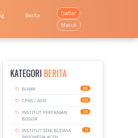
Daftar
ng
Berita
Masuk
KATEGORI
BERITA
BUMN
205
CPNS / ASN
576
INSTITUT PERTANIAN
135
BOGOR
INSTITUT SENI BUDAYA
13
INDONESIA ACEH