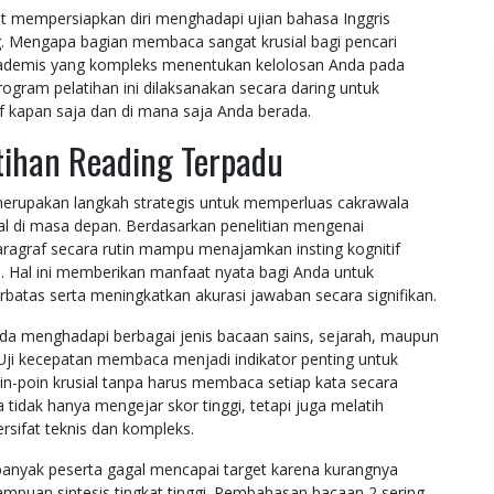
t mempersiapkan diri menghadapi ujian bahasa Inggris
ng. Mengapa bagian membaca sangat krusial bagi pencari
demis yang kompleks menentukan kelolosan Anda pada
 Program pelatihan ini dilaksanakan secara daring untuk
if kapan saja dan di mana saja Anda berada.
atihan Reading Terpadu
merupakan langkah strategis untuk memperluas cakrawala
al di masa depan. Berdasarkan penelitian mengenai
agraf secara rutin mampu menajamkan insting kognitif
. Hal ini memberikan manfaat nyata bagi Anda untuk
batas serta meningkatkan akurasi jawaban secara signifikan.
da menghadapi berbagai jenis bacaan sains, sejarah, maupun
. Uji kecepatan membaca menjadi indikator penting untuk
poin krusial tanpa harus membaca setiap kata secara
idak hanya mengejar skor tinggi, tetapi juga melatih
sifat teknis dan kompleks.
anyak peserta gagal mencapai target karena kurangnya
mpuan sintesis tingkat tinggi. Pembahasan bacaan 2 sering