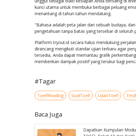
unggul sebagai bukti kesiapan Anda bersaing di leve
kunci utama untuk membuka berbagai peluang emas 
menantang di tahun-tahun mendatang.
"Bahasa adalah peta jalan dari sebuah budaya, d
pengetahuan tanpa batas yang tersebar di seluruh p
Platform tryout.id secara halus mendukung perjal
dirancang mengikuti standar ujian terbaru agar peng
tersedia, Anda dapat memantau grafik perkembangan 
memberikan dampak positif yang terukur bagi penc
#Tagar
ToeflReading
SoalToefl
UjianToefl
Tes
Baca Juga
Dapatkan Kumpulan Modu