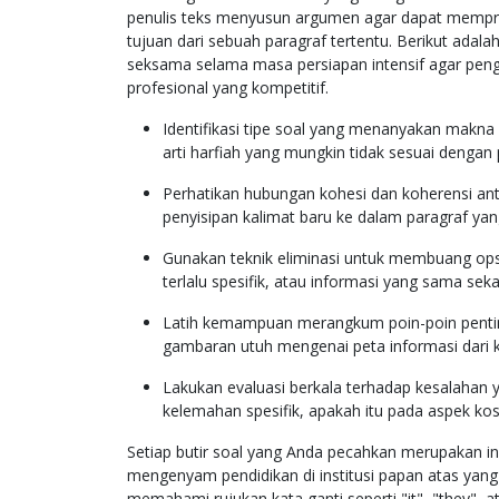
penulis teks menyusun argumen agar dapat mempre
tujuan dari sebuah paragraf tertentu. Berikut adal
seksama selama masa persiapan intensif agar p
profesional yang kompetitif.
Identifikasi tipe soal yang menanyakan makna
arti harfiah yang mungkin tidak sesuai denga
Perhatikan hubungan kohesi dan koherensi an
penyisipan kalimat baru ke dalam paragraf yan
Gunakan teknik eliminasi untuk membuang op
terlalu spesifik, atau informasi yang sama sek
Latih kemampuan merangkum poin-poin penting
gambaran utuh mengenai peta informasi dari k
Lakukan evaluasi berkala terhadap kesalahan 
kelemahan spesifik, apakah itu pada aspek ko
Setiap butir soal yang Anda pecahkan merupakan i
mengenyam pendidikan di institusi papan atas yang
memahami rujukan kata ganti seperti "it", "they", a