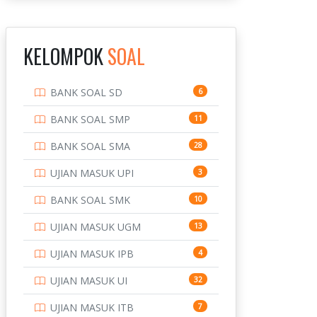
INSTITUT TEKNOLOGI
143
BANDUNG
KELOMPOK
SOAL
INSTITUT TEKNOLOGI
8
KALIMANTAN
BANK SOAL SD
6
INSTITUT TEKNOLOGI
10
SEPULUH NOVEMBER
BANK SOAL SMP
11
INSTITUT TEKNOLOGI
9
BANK SOAL SMA
28
SUMATERA
UJIAN MASUK UPI
3
IPDN / STPDN
148
BANK SOAL SMK
10
PENDIDIKAN
943
UJIAN MASUK UGM
13
PERBANKAN
3
UJIAN MASUK IPB
4
POLRI
169
UJIAN MASUK UI
32
POLTEK SSN
7
UJIAN MASUK ITB
7
PTDI STTD
4