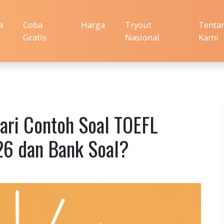
a
Coba
Harga
Tryout
Tenta
Gratis
Nasional
Kami
jari Contoh Soal TOEFL
26 dan Bank Soal?