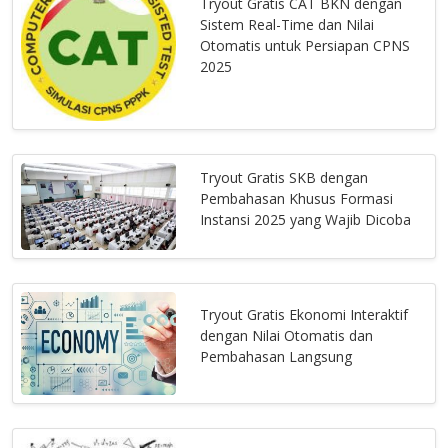
Tryout Gratis CAT BKN dengan
Sistem Real-Time dan Nilai
Otomatis untuk Persiapan CPNS
2025
Tryout Gratis SKB dengan
Pembahasan Khusus Formasi
Instansi 2025 yang Wajib Dicoba
Tryout Gratis Ekonomi Interaktif
dengan Nilai Otomatis dan
Pembahasan Langsung