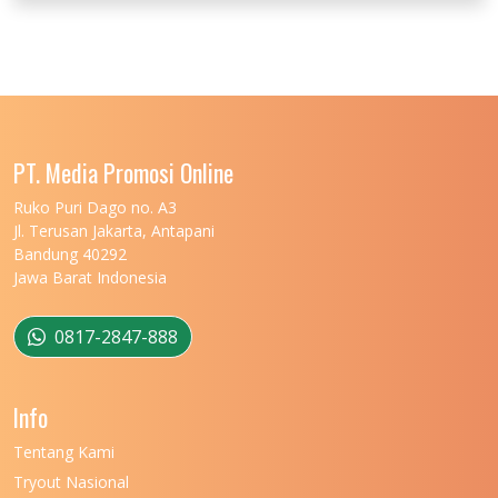
UNIVERSITAS JENDERAL SOEDIRMAN
11
UNIVERSITAS LAMBUNG MANGKURAT
11
UNIVERSITAS LAMPUNG
11
UNIVERSITAS MALIKUSSALEH
11
PT. Media Promosi Online
UNIVERSITAS MARITIM RAJA ALI HAJI
11
Ruko Puri Dago no. A3
Jl. Terusan Jakarta, Antapani
UNIVERSITAS MATARAM
11
Bandung 40292
Jawa Barat Indonesia
UNIVERSITAS MULAWARMAN
12
UNIVERSITAS MUSAMUS
11
0817-2847-888
UNIVERSITAS NEGERI GANESHA
11
Info
UNIVERSITAS NEGERI GORONTALO
11
Tentang Kami
UNIVERSITAS NEGERI KHAIRUN
11
Tryout Nasional