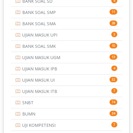
BANK SOAL SD
6
PERBANKAN
3
BANK SOAL SMP
11
POLRI
169
BANK SOAL SMA
28
POLTEK SSN
7
UJIAN MASUK UPI
3
PTDI STTD
4
BANK SOAL SMK
10
SD
133
UJIAN MASUK UGM
13
SMA
146
UJIAN MASUK IPB
4
SMK
231
UJIAN MASUK UI
32
SMP
134
UJIAN MASUK ITB
7
STIP
2
SNBT
74
TNI
153
BUMN
34
TOEFL
345
UJI KOMPETENSI
7
UNIVERSITAS AIRLANGGA
15