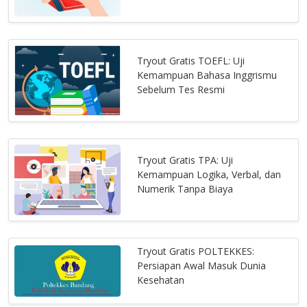
Tryout Gratis TOEFL: Uji
Kemampuan Bahasa Inggrismu
Sebelum Tes Resmi
Tryout Gratis TPA: Uji
Kemampuan Logika, Verbal, dan
Numerik Tanpa Biaya
Tryout Gratis POLTEKKES:
Persiapan Awal Masuk Dunia
Kesehatan