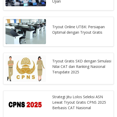
Ujian
Tryout Online UTBK: Persiapan
Optimal dengan Tryout Gratis
Tryout Gratis SKD dengan Simulasi
Nilai CAT dan Ranking Nasional
Terupdate 2025
Strategi Jitu Lolos Seleksi ASN
Lewat Tryout Gratis CPNS 2025
Berbasis CAT Nasional