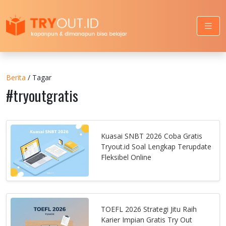
Berita
/ Tagar
#tryoutgratis
Kuasai SNBT 2026 Coba Gratis
Tryout.id Soal Lengkap Terupdate
Fleksibel Online
TOEFL 2026 Strategi Jitu Raih
Karier Impian Gratis Try Out