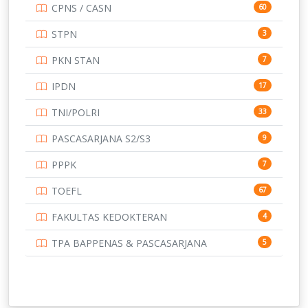
CPNS / CASN
60
UNIVERSITAS ANDALAS
16
STPN
3
UNIVERSITAS BANGKA BELITUNG
15
PKN STAN
7
UNIVERSITAS BENGKULU
15
IPDN
17
UNIVERSITAS BORNEO TARAKAN
14
TNI/POLRI
33
UNIVERSITAS BRAWIJAYA
14
PASCASARJANA S2/S3
9
UNIVERSITAS CENDRAWASIH
14
PPPK
7
UNIVERSITAS DIPENOGORO
15
TOEFL
67
UNIVERSITAS GADJAH MADA
219
FAKULTAS KEDOKTERAN
4
UNIVERSITAS HALUOLEO
11
TPA BAPPENAS & PASCASARJANA
5
UNIVERSITAS INDONESIA
159
UNIVERSITAS JAMBI
13
UNIVERSITAS JEMBER
12