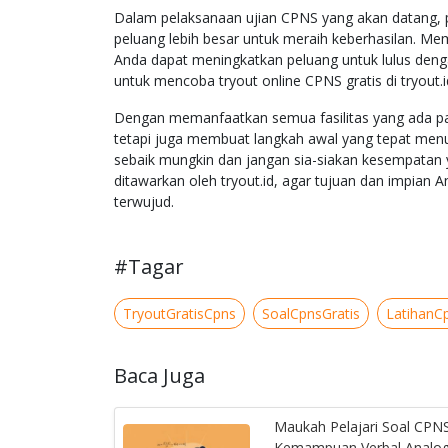
Dalam pelaksanaan ujian CPNS yang akan datang, pe
peluang lebih besar untuk meraih keberhasilan. Mem
Anda dapat meningkatkan peluang untuk lulus denga
untuk mencoba tryout online CPNS gratis di tryout.id
Dengan memanfaatkan semua fasilitas yang ada pad
tetapi juga membuat langkah awal yang tepat menu
sebaik mungkin dan jangan sia-siakan kesempatan y
ditawarkan oleh tryout.id, agar tujuan dan impian 
terwujud.
#Tagar
TryoutGratisCpns
SoalCpnsGratis
LatihanC
Baca Juga
Maukah Pelajari Soal CPN
Kemampuan Verbal Analog