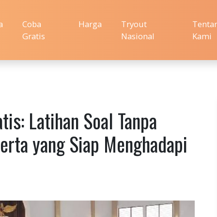
a
Coba
Harga
Tryout
Tenta
Gratis
Nasional
Kami
tis: Latihan Soal Tanpa
erta yang Siap Menghadapi