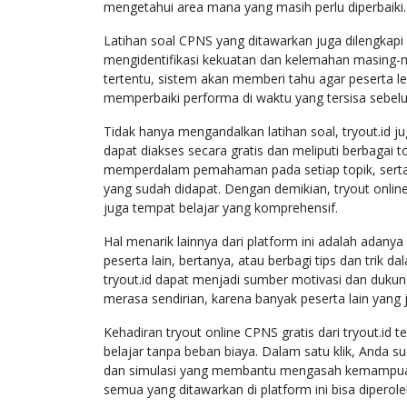
mengetahui area mana yang masih perlu diperbaiki.
Latihan soal CPNS yang ditawarkan juga dilengkapi
mengidentifikasi kekuatan dan kelemahan masing-ma
tertentu, sistem akan memberi tahu agar peserta leb
memperbaiki performa di waktu yang tersisa sebelu
Tidak hanya mengandalkan latihan soal, tryout.id j
dapat diakses secara gratis dan meliputi berbagai t
memperdalam pemahaman pada setiap topik, serta
yang sudah didapat. Dengan demikian, tryout online
juga tempat belajar yang komprehensif.
Hal menarik lainnya dari platform ini adalah adany
peserta lain, bertanya, atau berbagi tips dan trik 
tryout.id dapat menjadi sumber motivasi dan dukun
merasa sendirian, karena banyak peserta lain yang 
Kehadiran tryout online CPNS gratis dari tryout.id 
belajar tanpa beban biaya. Dalam satu klik, Anda 
dan simulasi yang membantu mengasah kemampuan.
semua yang ditawarkan di platform ini bisa diperole