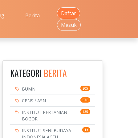
Daftar
ng
Berita
Masuk
KATEGORI
BERITA
BUMN
205
CPNS / ASN
576
INSTITUT PERTANIAN
135
BOGOR
INSTITUT SENI BUDAYA
13
INDONESIA ACEH