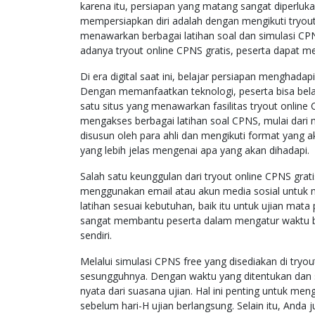
karena itu, persiapan yang matang sangat diperlukan
mempersiapkan diri adalah dengan mengikuti tryout o
menawarkan berbagai latihan soal dan simulasi CP
adanya tryout online CPNS gratis, peserta dapat mel
Di era digital saat ini, belajar persiapan menghada
Dengan memanfaatkan teknologi, peserta bisa belaj
satu situs yang menawarkan fasilitas tryout onlin
mengakses berbagai latihan soal CPNS, mulai dari m
disusun oleh para ahli dan mengikuti format yang 
yang lebih jelas mengenai apa yang akan dihadapi.
Salah satu keunggulan dari tryout online CPNS gra
menggunakan email atau akun media sosial untuk mu
latihan sesuai kebutuhan, baik itu untuk ujian mata 
sangat membantu peserta dalam mengatur waktu bela
sendiri.
Melalui simulasi CPNS free yang disediakan di tryo
sesungguhnya. Dengan waktu yang ditentukan dan s
nyata dari suasana ujian. Hal ini penting untuk me
sebelum hari-H ujian berlangsung. Selain itu, Anda j