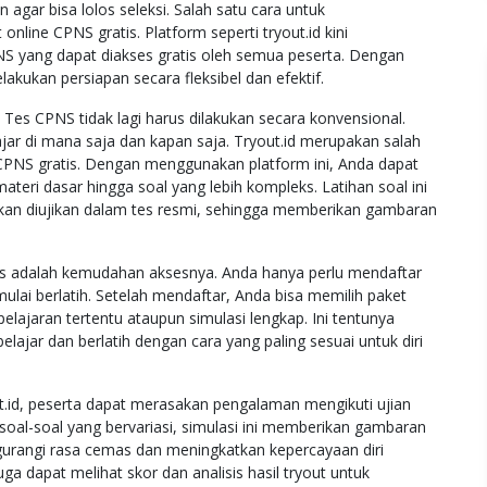
 agar bisa lolos seleksi. Salah satu cara untuk
nline CPNS gratis. Platform seperti tryout.id kini
NS yang dapat diakses gratis oleh semua peserta. Dengan
akukan persiapan secara fleksibel dan efektif.
pi Tes CPNS tidak lagi harus dilakukan secara konvensional.
ar di mana saja dan kapan saja. Tryout.id merupakan salah
e CPNS gratis. Dengan menggunakan platform ini, Anda dapat
ateri dasar hingga soal yang lebih kompleks. Latihan soal ini
akan diujikan dalam tes resmi, sehingga memberikan gambaran
tis adalah kemudahan aksesnya. Anda hanya perlu mendaftar
lai berlatih. Setelah mendaftar, Anda bisa memilih paket
pelajaran tertentu ataupun simulasi lengkap. Ini tentunya
jar dan berlatih dengan cara yang paling sesuai untuk diri
ut.id, peserta dapat merasakan pengalaman mengikuti ujian
oal-soal yang bervariasi, simulasi ini memberikan gambaran
ngurangi rasa cemas dan meningkatkan kepercayaan diri
uga dapat melihat skor dan analisis hasil tryout untuk