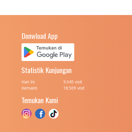
UNIVERSITAS NEGERI
KHAIRUN
UNIVERSITAS NEGERI
11
MAKASSAR
Donwload App
UNIVERSITAS NEGERI
7
MALANG
UNIVERSITAS NEGERI
7
MANADO
Statistik Kunjungan
UNIVERSITAS NEGERI MEDAN
7
UNIVERSITAS NEGERI
7
Hari Ini
9.045 visit
PADANG
Kemarin
18.509 visit
Temukan Kami
UNIVERSITAS NEGERI
8
YOGYAKARTA
UNIVERSITAS NUSA CENDANA
7
UNIVERSITAS PADJADJARAN
11