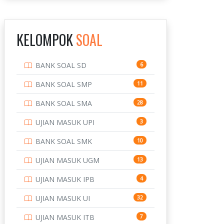
INSTITUT TEKNOLOGI
143
BANDUNG
KELOMPOK
SOAL
INSTITUT TEKNOLOGI
8
KALIMANTAN
BANK SOAL SD
6
INSTITUT TEKNOLOGI
10
SEPULUH NOVEMBER
BANK SOAL SMP
11
INSTITUT TEKNOLOGI
9
BANK SOAL SMA
28
SUMATERA
UJIAN MASUK UPI
3
IPDN / STPDN
148
BANK SOAL SMK
10
PENDIDIKAN
943
UJIAN MASUK UGM
13
PERBANKAN
3
UJIAN MASUK IPB
4
POLRI
169
UJIAN MASUK UI
32
POLTEK SSN
7
UJIAN MASUK ITB
7
PTDI STTD
4