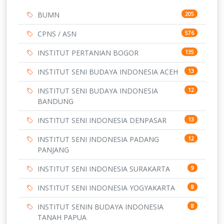
BUMN
205
CPNS / ASN
576
INSTITUT PERTANIAN BOGOR
135
INSTITUT SENI BUDAYA INDONESIA ACEH
13
INSTITUT SENI BUDAYA INDONESIA
12
BANDUNG
INSTITUT SENI INDONESIA DENPASAR
13
INSTITUT SENI INDONESIA PADANG
12
PANJANG
INSTITUT SENI INDONESIA SURAKARTA
9
INSTITUT SENI INDONESIA YOGYAKARTA
8
INSTITUT SENIN BUDAYA INDONESIA
8
TANAH PAPUA