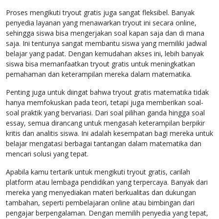
Proses mengikuti tryout gratis juga sangat fleksibel. Banyak
penyedia layanan yang menawarkan tryout ini secara online,
sehingga siswa bisa mengerjakan soal kapan saja dan di mana
saja. Ini tentunya sangat membantu siswa yang memiliki jadwal
belajar yang padat. Dengan kemudahan akses ini, lebih banyak
siswa bisa memanfaatkan tryout gratis untuk meningkatkan
pemahaman dan keterampilan mereka dalam matematika.
Penting juga untuk diingat bahwa tryout gratis matematika tidak
hanya memfokuskan pada teori, tetapi juga memberikan soal-
soal praktik yang bervariasi. Dari soal pilihan ganda hingga soal
essay, semua dirancang untuk mengasah keterampilan berpikir
kritis dan analitis siswa. Ini adalah kesempatan bagi mereka untuk
belajar mengatasi berbagai tantangan dalam matematika dan
mencari solusi yang tepat.
Apabila kamu tertarik untuk mengikuti tryout gratis, carilah
platform atau lembaga pendidikan yang terpercaya. Banyak dari
mereka yang menyediakan materi berkualitas dan dukungan
tambahan, seperti pembelajaran online atau bimbingan dari
pengajar berpengalaman. Dengan memilih penyedia yang tepat,