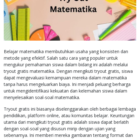
Belajar matematika membutuhkan usaha yang konsisten dan
metode yang efektif. Salah satu cara yang populer untuk
mengukur pemahaman siswa dalam bidang ini adalah melalui
tryout gratis matematika. Dengan mengikuti tryout gratis, siswa
dapat mengevaluasi kemampuan mereka dalam matematika
tanpa harus mengeluarkan biaya. Ini menjadi peluang berharga
untuk mengidentifikasi kekuatan dan kelemahan siswa dalam
menyelesaikan soal-soal matematika.
Tryout gratis ini biasanya diselenggarakan oleh berbagai lembaga
pendidikan, platform online, atau komunitas belajar. Keuntungan
utama dari mengikuti tryout gratis adalah siswa dapat berlatih
dengan soal-soal yang disusun mirip dengan ujian yang
sebenarnya. Ini memberi mereka gambaran tentang format dan