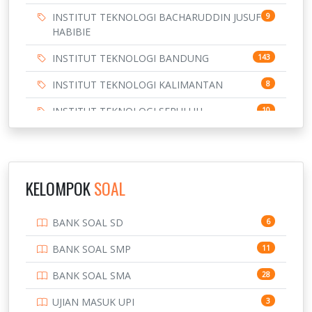
INSTITUT TEKNOLOGI BACHARUDDIN JUSUF
9
HABIBIE
INSTITUT TEKNOLOGI BANDUNG
143
INSTITUT TEKNOLOGI KALIMANTAN
8
INSTITUT TEKNOLOGI SEPULUH
10
NOVEMBER
INSTITUT TEKNOLOGI SUMATERA
9
IPDN / STPDN
148
KELOMPOK
SOAL
PENDIDIKAN
943
BANK SOAL SD
6
PERBANKAN
3
BANK SOAL SMP
11
POLRI
169
BANK SOAL SMA
28
POLTEK SSN
7
UJIAN MASUK UPI
3
PTDI STTD
4