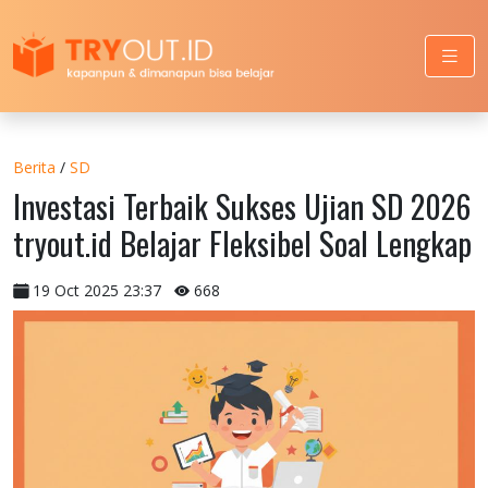
Berita
/
SD
Investasi Terbaik Sukses Ujian SD 2026
tryout.id Belajar Fleksibel Soal Lengkap
19 Oct 2025 23:37
668