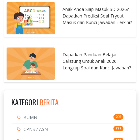
Anak Anda Siap Masuk SD 2026?
Dapatkan Prediksi Soal Tryout
Masuk dan Kunci Jawaban Terkini?
Dapatkan Panduan Belajar
Calistung Untuk Anak 2026
Lengkap Soal dan Kunci Jawaban?
KATEGORI
BERITA
BUMN
205
CPNS / ASN
576