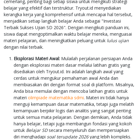
cemerlang, penting bagi setiap siswa untuk mengikuti strategi
belajar yang efektif dan terstruktur. Tryout.id menyediakan
kerangka kerja yang komprehensif untuk mencapai hal tersebut,
menjadikan setiap langkah belajar Anda sebagai "Investasi
Terbaik Sukses Ujian SD 2026". Dengan mengikuti panduan ini,
siswa dapat mengoptimalkan waktu belajar mereka, menguasai
materi pelajaran, dan meningkatkan peluang untuk
lulus ujian
dengan nilai terbaik.
Eksplorasi Materi Awal:
Mulailah perjalanan persiapan Anda
dengan eksplorasi materi dasar melalui latihan gratis yang
disediakan oleh Tryout.id. Ini adalah langkah awal yang
cerdas untuk mengukur pemahaman awal Anda dan
membiasakan diri dengan format soal di platform. Misalnya,
Anda bisa memulai dengan mencoba latihan gratis untuk
materi
olimpiade matematika sdmi
. Materi ini tidak hanya
menguji kemampuan dasar matematika, tetapi juga melatih
kemampuan berpikir logis dan analitis yang sangat penting
untuk semua mata pelajaran. Dengan demikian, Anda tidak
hanya belajar, tetapi juga membangun fondasi yang kokoh
untuk
Belajar SD
secara menyeluruh dan mempersiapkan
diri menghadapi
soal terupdate 2026
yang lebih kompleks.