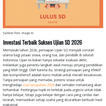
Sumber foto: image AI
Investasi Terbaik Sukses Ujian SD 2026
Memasuki tahun 2026, persiapan Ujian SD menjadi sorotan
utama bagi jutaan siswa, orang tua, dan pendidik di seluruh
Indonesia. Ujian ini bukan hanya sekadar evaluasi akhir,
melainkan juga penentu langkah awal menuju jenjang pendidikan
yang lebih tinggi. Oleh karena itu, strategi persiapan yang efektif
dan komprehensif adalah kunci mutlak untuk meraih kesuksesan.
Tanpa persiapan yang memadai, potensi siswa untuk
menghadapi
soal terupdate 2026
dan semakin menantang akan
terhambat. Pentingnya topik ini terletak pada urgensi untuk tidak
hanya belajar, tetapi juga belajar dengan cara yang cerdas dan
terarah, memastikan setiap usaha yang dicurahkan berbuah hasil
maksimal.