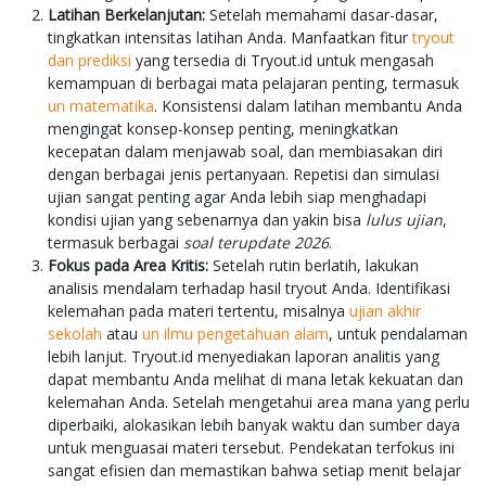
Latihan Berkelanjutan:
Setelah memahami dasar-dasar,
tingkatkan intensitas latihan Anda. Manfaatkan fitur
tryout
dan prediksi
yang tersedia di Tryout.id untuk mengasah
kemampuan di berbagai mata pelajaran penting, termasuk
un matematika
. Konsistensi dalam latihan membantu Anda
mengingat konsep-konsep penting, meningkatkan
kecepatan dalam menjawab soal, dan membiasakan diri
dengan berbagai jenis pertanyaan. Repetisi dan simulasi
ujian sangat penting agar Anda lebih siap menghadapi
kondisi ujian yang sebenarnya dan yakin bisa
lulus ujian
,
termasuk berbagai
soal terupdate 2026
.
Fokus pada Area Kritis:
Setelah rutin berlatih, lakukan
analisis mendalam terhadap hasil tryout Anda. Identifikasi
kelemahan pada materi tertentu, misalnya
ujian akhir
sekolah
atau
un ilmu pengetahuan alam
, untuk pendalaman
lebih lanjut. Tryout.id menyediakan laporan analitis yang
dapat membantu Anda melihat di mana letak kekuatan dan
kelemahan Anda. Setelah mengetahui area mana yang perlu
diperbaiki, alokasikan lebih banyak waktu dan sumber daya
untuk menguasai materi tersebut. Pendekatan terfokus ini
sangat efisien dan memastikan bahwa setiap menit belajar