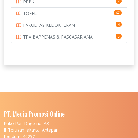
PPPK
7
UNIVERSITAS DIPENOGORO
15
TOEFL
67
UNIVERSITAS GADJAH MADA
219
FAKULTAS KEDOKTERAN
4
UNIVERSITAS HALUOLEO
11
TPA BAPPENAS & PASCASARJANA
5
UNIVERSITAS INDONESIA
159
UNIVERSITAS JAMBI
13
UNIVERSITAS JEMBER
12
UNIVERSITAS JENDERAL SOEDIRMAN
11
UNIVERSITAS LAMBUNG MANGKURAT
11
UNIVERSITAS LAMPUNG
11
UNIVERSITAS MALIKUSSALEH
11
PT. Media Promosi Online
UNIVERSITAS MARITIM RAJA ALI HAJI
11
Ruko Puri Dago no. A3
Jl. Terusan Jakarta, Antapani
UNIVERSITAS MATARAM
11
Bandung 40292