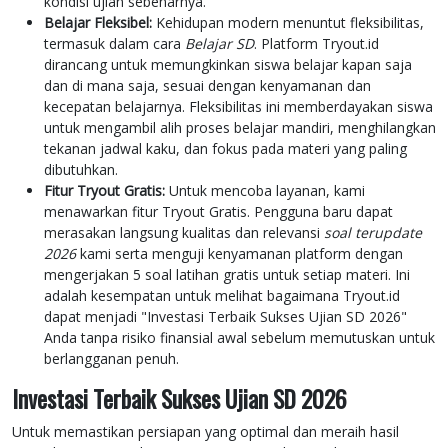
kondisi ujian sebenarnya.
Belajar Fleksibel:
Kehidupan modern menuntut fleksibilitas,
termasuk dalam cara
Belajar SD
. Platform Tryout.id
dirancang untuk memungkinkan siswa belajar kapan saja
dan di mana saja, sesuai dengan kenyamanan dan
kecepatan belajarnya. Fleksibilitas ini memberdayakan siswa
untuk mengambil alih proses belajar mandiri, menghilangkan
tekanan jadwal kaku, dan fokus pada materi yang paling
dibutuhkan.
Fitur Tryout Gratis:
Untuk mencoba layanan, kami
menawarkan fitur Tryout Gratis. Pengguna baru dapat
merasakan langsung kualitas dan relevansi
soal terupdate
2026
kami serta menguji kenyamanan platform dengan
mengerjakan 5 soal latihan gratis untuk setiap materi. Ini
adalah kesempatan untuk melihat bagaimana Tryout.id
dapat menjadi "Investasi Terbaik Sukses Ujian SD 2026"
Anda tanpa risiko finansial awal sebelum memutuskan untuk
berlangganan penuh.
Investasi Terbaik Sukses Ujian SD 2026
Untuk memastikan persiapan yang optimal dan meraih hasil