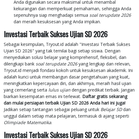
Anda digunakan secara maksimal untuk menambal
kekurangan dan memperkuat pemahaman, sehingga Anda
sepenuhnya siap menghadapi semua
soal terupdate 2026
dan meraih kesuksesan yang Anda impikan.
Investasi Terbaik Sukses Ujian SD 2026
Sebagai kesimpulan, Tryout.id adalah "Investasi Terbaik Sukses
Ujian SD 2026" yang tak ternilai bagi setiap siswa. Dengan
menyediakan solusi belajar yang komprehensif, fleksibel, dan
dilengkapi bank
soal terupdate 2026
yang lengkap dan relevan,
Tryout.id menjadi fondasi kokoh untuk kesuksesan akademik. Ini
adalah kunci untuk membangun dasar pengetahuan yang kuat,
meningkatkan kepercayaan diri, dan akhirnya, meraih hasil ujian
yang cemerlang serta
lulus ujian
dengan predikat terbaik. Jangan
biarkan kesempatan emas ini terlewat.
Daftar gratis sekarang
dan mulai persiapan terbaik Ujian SD 2026 Anda hari ini juga!
Jadikan setiap tantangan sebagai peluang untuk
Belajar SD
dan
unggul dalam setiap mata pelajaran, termasuk di ajang seperti
Olimpiade Matematika
.
Investasi Terbaik Sukses Ujian SD 2026