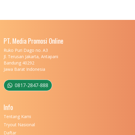
UNIVERSITAS JENDERAL SOEDIRMAN
11
UNIVERSITAS LAMBUNG MANGKURAT
11
UNIVERSITAS LAMPUNG
11
UNIVERSITAS MALIKUSSALEH
11
PT. Media Promosi Online
UNIVERSITAS MARITIM RAJA ALI HAJI
11
Ruko Puri Dago no. A3
Jl. Terusan Jakarta, Antapani
UNIVERSITAS MATARAM
11
Bandung 40292
Jawa Barat Indonesia
UNIVERSITAS MULAWARMAN
12
UNIVERSITAS MUSAMUS
11
0817-2847-888
UNIVERSITAS NEGERI GANESHA
11
Info
UNIVERSITAS NEGERI GORONTALO
11
Tentang Kami
UNIVERSITAS NEGERI KHAIRUN
11
Tryout Nasional
UNIVERSITAS NEGERI MAKASSAR
11
Daftar