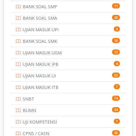
BANK SOAL SMP
11
POLRI
169
BANK SOAL SMA
28
POLTEK SSN
7
UJIAN MASUK UPI
3
PTDI STTD
4
BANK SOAL SMK
10
SD
133
UJIAN MASUK UGM
13
SMA
146
UJIAN MASUK IPB
4
SMK
231
UJIAN MASUK UI
32
SMP
134
UJIAN MASUK ITB
7
STIP
2
SNBT
74
TNI
153
BUMN
34
TOEFL
345
UJI KOMPETENSI
7
UNIVERSITAS AIRLANGGA
15
CPNS / CASN
60