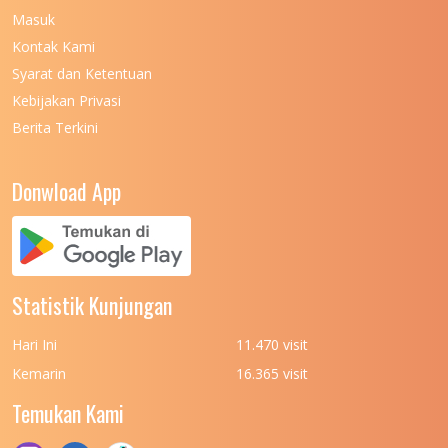
Masuk
UNIVERSITAS NEGERI MALANG
7
Kontak Kami
UNIVERSITAS NEGERI MANADO
7
Syarat dan Ketentuan
UNIVERSITAS NEGERI MEDAN
7
Kebijakan Privasi
Berita Terkini
UNIVERSITAS NEGERI PADANG
7
UNIVERSITAS NEGERI YOGYAKARTA
8
Donwload App
UNIVERSITAS NUSA CENDANA
7
UNIVERSITAS PADJADJARAN
11
UNIVERSITAS PALANGKARAYA
7
Statistik Kunjungan
UNIVERSITAS PATTIMURA
7
Hari Ini
11.470 visit
UNIVERSITAS PEMBANGUNAN NASIONAL
6
Kemarin
16.365 visit
(UPN) VETERAN JAKARTA
Temukan Kami
UNIVERSITAS PEMBANGUNAN NASIONAL
4
(UPN) VETERAN JAWA TIMUR