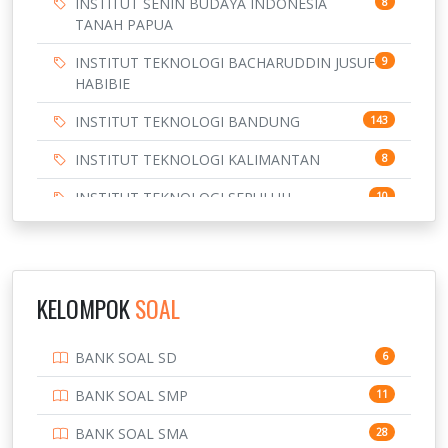
INSTITUT SENIN BUDAYA INDONESIA
8
TANAH PAPUA
INSTITUT TEKNOLOGI BACHARUDDIN JUSUF
9
HABIBIE
INSTITUT TEKNOLOGI BANDUNG
143
INSTITUT TEKNOLOGI KALIMANTAN
8
INSTITUT TEKNOLOGI SEPULUH
10
NOVEMBER
INSTITUT TEKNOLOGI SUMATERA
9
IPDN / STPDN
148
KELOMPOK
SOAL
PENDIDIKAN
943
BANK SOAL SD
6
PERBANKAN
3
BANK SOAL SMP
11
POLRI
169
BANK SOAL SMA
28
POLTEK SSN
7