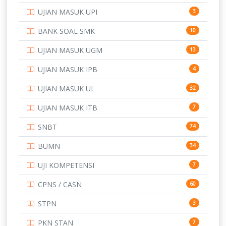
UJIAN MASUK UPI
3
PTDI STTD
4
BANK SOAL SMK
10
SD
133
UJIAN MASUK UGM
13
SMA
146
UJIAN MASUK IPB
4
SMK
231
UJIAN MASUK UI
32
SMP
134
UJIAN MASUK ITB
7
STIP
2
SNBT
74
TNI
153
BUMN
34
TOEFL
345
UJI KOMPETENSI
7
UNIVERSITAS AIRLANGGA
15
CPNS / CASN
60
UNIVERSITAS ANDALAS
16
STPN
3
UNIVERSITAS BANGKA BELITUNG
15
PKN STAN
7