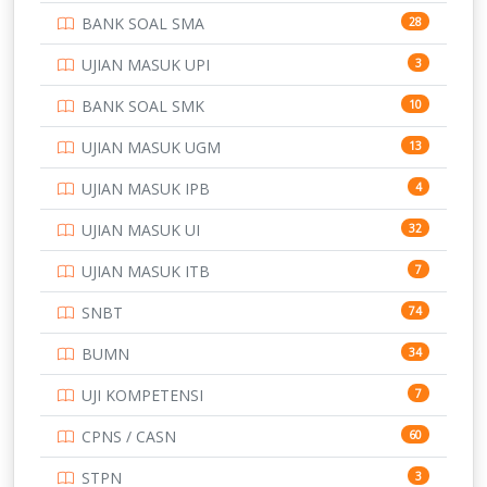
BANK SOAL SMA
28
POLTEK SSN
7
UJIAN MASUK UPI
3
PTDI STTD
4
BANK SOAL SMK
10
SD
133
UJIAN MASUK UGM
13
SMA
146
UJIAN MASUK IPB
4
SMK
231
UJIAN MASUK UI
32
SMP
134
UJIAN MASUK ITB
7
STIP
2
SNBT
74
TNI
153
BUMN
34
TOEFL
345
UJI KOMPETENSI
7
UNIVERSITAS AIRLANGGA
15
CPNS / CASN
60
UNIVERSITAS ANDALAS
16
STPN
3