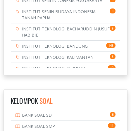
INSTITUT SENI INDONESIA YOGYAKARTA
INSTITUT SENIN BUDAYA INDONESIA
8
TANAH PAPUA
INSTITUT TEKNOLOGI BACHARUDDIN JUSUF
9
HABIBIE
INSTITUT TEKNOLOGI BANDUNG
143
INSTITUT TEKNOLOGI KALIMANTAN
8
INSTITUT TEKNOLOGI SEPULUH
10
NOVEMBER
INSTITUT TEKNOLOGI SUMATERA
9
IPDN / STPDN
148
KELOMPOK
SOAL
PENDIDIKAN
943
BANK SOAL SD
6
PERBANKAN
3
BANK SOAL SMP
11
POLRI
169