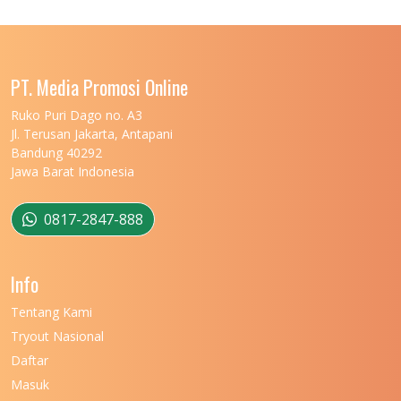
UNIVERSITAS LAMBUNG MANGKURAT
11
UNIVERSITAS LAMPUNG
11
UNIVERSITAS MALIKUSSALEH
11
PT. Media Promosi Online
UNIVERSITAS MARITIM RAJA ALI HAJI
11
Ruko Puri Dago no. A3
Jl. Terusan Jakarta, Antapani
UNIVERSITAS MATARAM
11
Bandung 40292
Jawa Barat Indonesia
UNIVERSITAS MULAWARMAN
12
UNIVERSITAS MUSAMUS
11
0817-2847-888
UNIVERSITAS NEGERI GANESHA
11
Info
UNIVERSITAS NEGERI GORONTALO
11
Tentang Kami
UNIVERSITAS NEGERI KHAIRUN
11
Tryout Nasional
UNIVERSITAS NEGERI MAKASSAR
11
Daftar
Masuk
UNIVERSITAS NEGERI MALANG
7