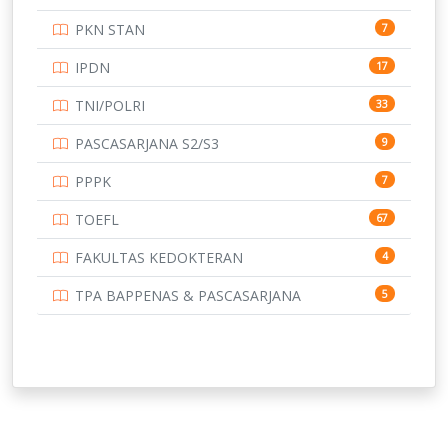
UNIVERSITAS BANGKA BELITUNG
15
PKN STAN
7
UNIVERSITAS BENGKULU
15
IPDN
17
UNIVERSITAS BORNEO TARAKAN
14
TNI/POLRI
33
UNIVERSITAS BRAWIJAYA
14
PASCASARJANA S2/S3
9
UNIVERSITAS CENDRAWASIH
14
PPPK
7
UNIVERSITAS DIPENOGORO
15
TOEFL
67
UNIVERSITAS GADJAH MADA
219
FAKULTAS KEDOKTERAN
4
UNIVERSITAS HALUOLEO
11
TPA BAPPENAS & PASCASARJANA
5
UNIVERSITAS INDONESIA
159
UNIVERSITAS JAMBI
13
UNIVERSITAS JEMBER
12
UNIVERSITAS JENDERAL SOEDIRMAN
11