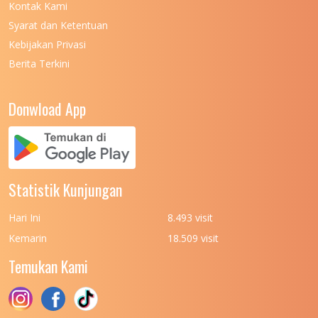
Kontak Kami
UNIVERSITAS NEGERI MANADO
7
Syarat dan Ketentuan
UNIVERSITAS NEGERI MEDAN
7
Kebijakan Privasi
Berita Terkini
UNIVERSITAS NEGERI PADANG
7
UNIVERSITAS NEGERI YOGYAKARTA
8
Donwload App
UNIVERSITAS NUSA CENDANA
7
UNIVERSITAS PADJADJARAN
11
UNIVERSITAS PALANGKARAYA
7
Statistik Kunjungan
UNIVERSITAS PATTIMURA
7
Hari Ini
8.493 visit
UNIVERSITAS PEMBANGUNAN NASIONAL
6
Kemarin
18.509 visit
(UPN) VETERAN JAKARTA
Temukan Kami
UNIVERSITAS PEMBANGUNAN NASIONAL
4
(UPN) VETERAN JAWA TIMUR
UNIVERSITAS PEMBANGUNAN NASIONAL
5