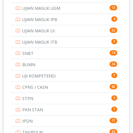
SD
133
UJIAN MASUK UGM
13
SMA
146
UJIAN MASUK IPB
4
SMK
231
UJIAN MASUK UI
32
SMP
134
UJIAN MASUK ITB
7
STIP
2
SNBT
74
TNI
153
BUMN
34
TOEFL
345
UJI KOMPETENSI
7
UNIVERSITAS AIRLANGGA
15
CPNS / CASN
60
UNIVERSITAS ANDALAS
16
STPN
3
UNIVERSITAS BANGKA BELITUNG
15
PKN STAN
7
UNIVERSITAS BENGKULU
15
IPDN
17
UNIVERSITAS BORNEO TARAKAN
14
TNI/POLRI
33