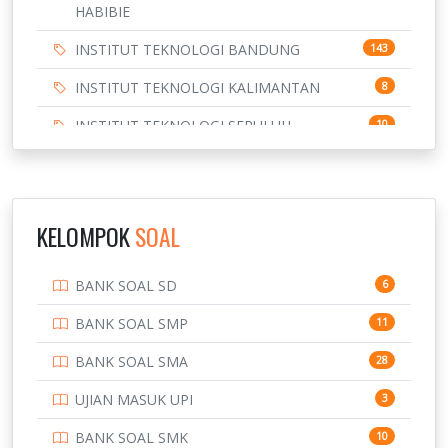
HABIBIE
INSTITUT TEKNOLOGI BANDUNG
143
INSTITUT TEKNOLOGI KALIMANTAN
8
INSTITUT TEKNOLOGI SEPULUH
10
NOVEMBER
INSTITUT TEKNOLOGI SUMATERA
9
IPDN / STPDN
148
KELOMPOK
SOAL
PENDIDIKAN
943
BANK SOAL SD
6
PERBANKAN
3
BANK SOAL SMP
11
POLRI
169
BANK SOAL SMA
28
POLTEK SSN
7
UJIAN MASUK UPI
3
PTDI STTD
4
BANK SOAL SMK
10