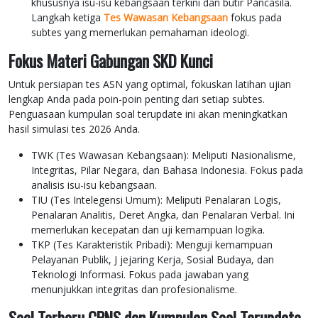
khususnya isu-isu kebangsaan terkini dan butir Pancasila.
Langkah ketiga
Tes Wawasan Kebangsaan
fokus pada
subtes yang memerlukan pemahaman ideologi.
Fokus Materi Gabungan SKD Kunci
Untuk persiapan tes ASN yang optimal, fokuskan latihan ujian
lengkap Anda pada poin-poin penting dari setiap subtes.
Penguasaan kumpulan soal terupdate ini akan meningkatkan
hasil simulasi tes 2026 Anda.
TWK (Tes Wawasan Kebangsaan): Meliputi Nasionalisme,
Integritas, Pilar Negara, dan Bahasa Indonesia. Fokus pada
analisis isu-isu kebangsaan.
TIU (Tes Intelegensi Umum): Meliputi Penalaran Logis,
Penalaran Analitis, Deret Angka, dan Penalaran Verbal. Ini
memerlukan kecepatan dan uji kemampuan logika.
TKP (Tes Karakteristik Pribadi): Menguji kemampuan
Pelayanan Publik, J jejaring Kerja, Sosial Budaya, dan
Teknologi Informasi. Fokus pada jawaban yang
menunjukkan integritas dan profesionalisme.
Soal Terbaru CPNS dan Kumpulan Soal Terupdate