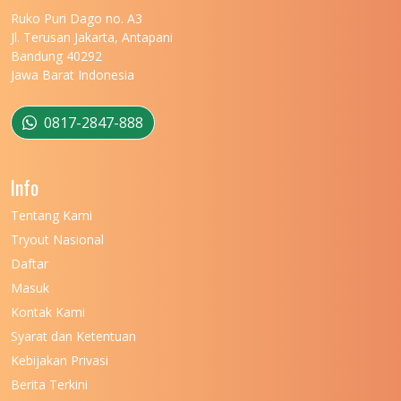
UNIVERSITAS MARITIM RAJA ALI HAJI
11
Ruko Puri Dago no. A3
Jl. Terusan Jakarta, Antapani
UNIVERSITAS MATARAM
11
Bandung 40292
Jawa Barat Indonesia
UNIVERSITAS MULAWARMAN
12
UNIVERSITAS MUSAMUS
11
0817-2847-888
UNIVERSITAS NEGERI GANESHA
11
Info
UNIVERSITAS NEGERI GORONTALO
11
Tentang Kami
UNIVERSITAS NEGERI KHAIRUN
11
Tryout Nasional
UNIVERSITAS NEGERI MAKASSAR
11
Daftar
Masuk
UNIVERSITAS NEGERI MALANG
7
Kontak Kami
UNIVERSITAS NEGERI MANADO
7
Syarat dan Ketentuan
UNIVERSITAS NEGERI MEDAN
7
Kebijakan Privasi
Berita Terkini
UNIVERSITAS NEGERI PADANG
7