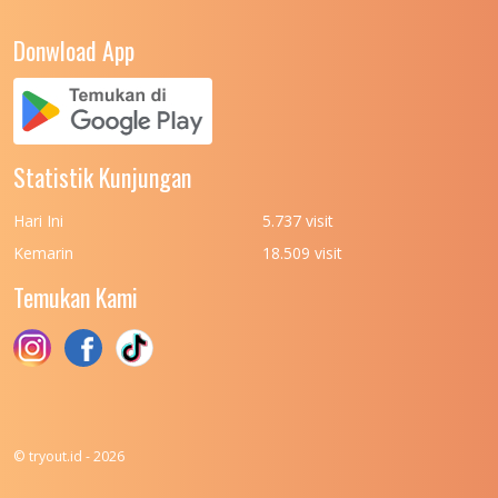
UNIVERSITAS NEGERI YOGYAKARTA
8
Donwload App
UNIVERSITAS NUSA CENDANA
7
UNIVERSITAS PADJADJARAN
11
UNIVERSITAS PALANGKARAYA
7
Statistik Kunjungan
UNIVERSITAS PATTIMURA
7
Hari Ini
5.737 visit
UNIVERSITAS PEMBANGUNAN NASIONAL
6
Kemarin
18.509 visit
(UPN) VETERAN JAKARTA
Temukan Kami
UNIVERSITAS PEMBANGUNAN NASIONAL
4
(UPN) VETERAN JAWA TIMUR
UNIVERSITAS PEMBANGUNAN NASIONAL
5
(UPN) VETERAN YOGYAKARTA
UNIVERSITAS PENDIDIKAN INDONESIA
112
© tryout.id - 2026
UNIVERSITAS PERTAHANAN INDONESIA
6