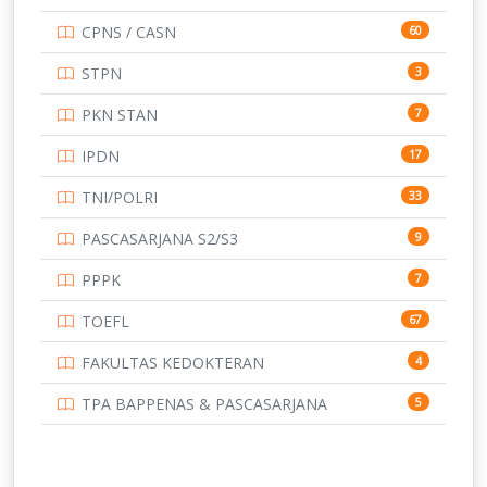
UNIVERSITAS AIRLANGGA
15
CPNS / CASN
60
UNIVERSITAS ANDALAS
16
STPN
3
UNIVERSITAS BANGKA BELITUNG
15
PKN STAN
7
UNIVERSITAS BENGKULU
15
IPDN
17
UNIVERSITAS BORNEO TARAKAN
14
TNI/POLRI
33
UNIVERSITAS BRAWIJAYA
14
PASCASARJANA S2/S3
9
UNIVERSITAS CENDRAWASIH
14
PPPK
7
UNIVERSITAS DIPENOGORO
15
TOEFL
67
UNIVERSITAS GADJAH MADA
219
FAKULTAS KEDOKTERAN
4
UNIVERSITAS HALUOLEO
11
TPA BAPPENAS & PASCASARJANA
5
UNIVERSITAS INDONESIA
144
UNIVERSITAS JAMBI
13