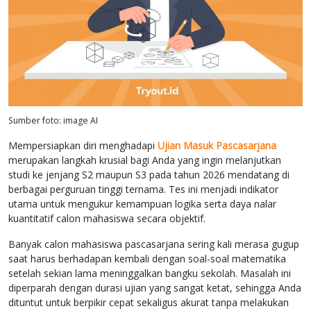
Sumber foto: image AI
Mempersiapkan diri menghadapi
Ujian Masuk Pascasarjana
merupakan langkah krusial bagi Anda yang ingin melanjutkan
studi ke jenjang S2 maupun S3 pada tahun 2026 mendatang di
berbagai perguruan tinggi ternama. Tes ini menjadi indikator
utama untuk mengukur kemampuan logika serta daya nalar
kuantitatif calon mahasiswa secara objektif.
Banyak calon mahasiswa pascasarjana sering kali merasa gugup
saat harus berhadapan kembali dengan soal-soal matematika
setelah sekian lama meninggalkan bangku sekolah. Masalah ini
diperparah dengan durasi ujian yang sangat ketat, sehingga Anda
dituntut untuk berpikir cepat sekaligus akurat tanpa melakukan