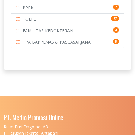
UNIVERSITAS CENDRAWASIH
PPPK
7
UNIVERSITAS DIPENOGORO
15
TOEFL
67
UNIVERSITAS GADJAH MADA
219
FAKULTAS KEDOKTERAN
4
UNIVERSITAS HALUOLEO
11
TPA BAPPENAS & PASCASARJANA
5
UNIVERSITAS INDONESIA
159
UNIVERSITAS JAMBI
13
UNIVERSITAS JEMBER
12
UNIVERSITAS JENDERAL SOEDIRMAN
11
UNIVERSITAS LAMBUNG MANGKURAT
11
UNIVERSITAS LAMPUNG
11
UNIVERSITAS MALIKUSSALEH
11
PT. Media Promosi Online
UNIVERSITAS MARITIM RAJA ALI HAJI
11
Ruko Puri Dago no. A3
Jl. Terusan Jakarta, Antapani