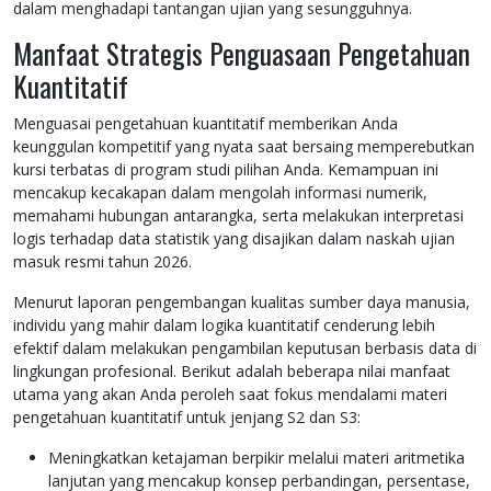
dalam menghadapi tantangan ujian yang sesungguhnya.
Manfaat Strategis Penguasaan Pengetahuan
Kuantitatif
Menguasai pengetahuan kuantitatif memberikan Anda
keunggulan kompetitif yang nyata saat bersaing memperebutkan
kursi terbatas di program studi pilihan Anda. Kemampuan ini
mencakup kecakapan dalam mengolah informasi numerik,
memahami hubungan antarangka, serta melakukan interpretasi
logis terhadap data statistik yang disajikan dalam naskah ujian
masuk resmi tahun 2026.
Menurut laporan pengembangan kualitas sumber daya manusia,
individu yang mahir dalam logika kuantitatif cenderung lebih
efektif dalam melakukan pengambilan keputusan berbasis data di
lingkungan profesional. Berikut adalah beberapa nilai manfaat
utama yang akan Anda peroleh saat fokus mendalami materi
pengetahuan kuantitatif untuk jenjang S2 dan S3:
Meningkatkan ketajaman berpikir melalui materi aritmetika
lanjutan yang mencakup konsep perbandingan, persentase,