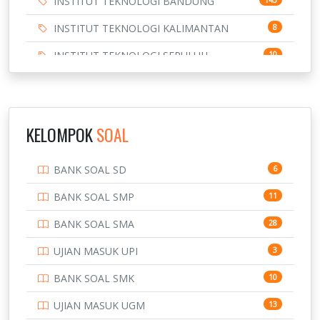
INSTITUT TEKNOLOGI BANDUNG
INSTITUT TEKNOLOGI KALIMANTAN
8
INSTITUT TEKNOLOGI SEPULUH
10
NOVEMBER
INSTITUT TEKNOLOGI SUMATERA
9
IPDN / STPDN
148
KELOMPOK
SOAL
PENDIDIKAN
943
BANK SOAL SD
6
PERBANKAN
3
BANK SOAL SMP
11
POLRI
169
BANK SOAL SMA
28
POLTEK SSN
7
UJIAN MASUK UPI
3
PTDI STTD
4
BANK SOAL SMK
10
SD
133
UJIAN MASUK UGM
13
SMA
146