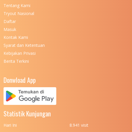
Tentang Kami
UNIVERSITAS NEGERI KHAIRUN
11
Tryout Nasional
UNIVERSITAS NEGERI MAKASSAR
11
Daftar
Masuk
UNIVERSITAS NEGERI MALANG
7
Kontak Kami
UNIVERSITAS NEGERI MANADO
7
Syarat dan Ketentuan
UNIVERSITAS NEGERI MEDAN
7
Kebijakan Privasi
Berita Terkini
UNIVERSITAS NEGERI PADANG
7
UNIVERSITAS NEGERI YOGYAKARTA
8
Donwload App
UNIVERSITAS NUSA CENDANA
7
UNIVERSITAS PADJADJARAN
11
UNIVERSITAS PALANGKARAYA
7
Statistik Kunjungan
UNIVERSITAS PATTIMURA
7
Hari Ini
8.941 visit
UNIVERSITAS PEMBANGUNAN NASIONAL
6