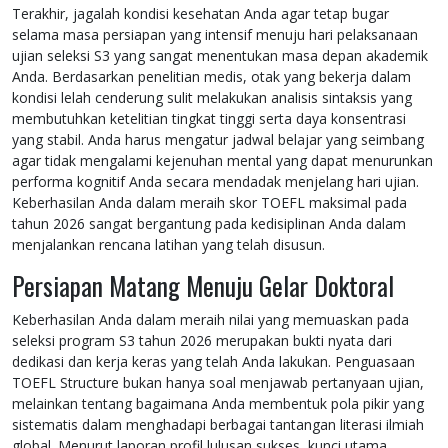
Terakhir, jagalah kondisi kesehatan Anda agar tetap bugar
selama masa persiapan yang intensif menuju hari pelaksanaan
ujian seleksi S3 yang sangat menentukan masa depan akademik
Anda. Berdasarkan penelitian medis, otak yang bekerja dalam
kondisi lelah cenderung sulit melakukan analisis sintaksis yang
membutuhkan ketelitian tingkat tinggi serta daya konsentrasi
yang stabil. Anda harus mengatur jadwal belajar yang seimbang
agar tidak mengalami kejenuhan mental yang dapat menurunkan
performa kognitif Anda secara mendadak menjelang hari ujian.
Keberhasilan Anda dalam meraih skor TOEFL maksimal pada
tahun 2026 sangat bergantung pada kedisiplinan Anda dalam
menjalankan rencana latihan yang telah disusun.
Persiapan Matang Menuju Gelar Doktoral
Keberhasilan Anda dalam meraih nilai yang memuaskan pada
seleksi program S3 tahun 2026 merupakan bukti nyata dari
dedikasi dan kerja keras yang telah Anda lakukan. Penguasaan
TOEFL Structure bukan hanya soal menjawab pertanyaan ujian,
melainkan tentang bagaimana Anda membentuk pola pikir yang
sistematis dalam menghadapi berbagai tantangan literasi ilmiah
global. Menurut laporan profil lulusan sukses, kunci utama