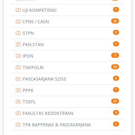
TOEFL
345
UJI KOMPETENSI
7
UNIVERSITAS AIRLANGGA
15
CPNS / CASN
60
UNIVERSITAS ANDALAS
16
STPN
3
UNIVERSITAS BANGKA BELITUNG
15
PKN STAN
7
UNIVERSITAS BENGKULU
15
IPDN
17
UNIVERSITAS BORNEO TARAKAN
14
TNI/POLRI
33
UNIVERSITAS BRAWIJAYA
14
PASCASARJANA S2/S3
9
UNIVERSITAS CENDRAWASIH
14
PPPK
7
UNIVERSITAS DIPENOGORO
15
TOEFL
67
UNIVERSITAS GADJAH MADA
219
FAKULTAS KEDOKTERAN
4
UNIVERSITAS HALUOLEO
11
TPA BAPPENAS & PASCASARJANA
5
UNIVERSITAS INDONESIA
134