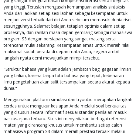
yang sangat mengutamakan kompetensi literasi serta integritas
yang tinggi. Teruslah mengasah kemampuan analisis sintaksis
Anda dan jadikan setiap sesi latihan sebagai kesempatan untuk
menjadi versi terbaik dari diri Anda sebelum memasuki dunia riset
sesungguhnya. Selamat belajar, tetaplah optimis dalam setiap
prosesnya, dan raihlah masa depan gemilang sebagai mahasiswa
program S3 dengan persiapan yang sangat matang serta
terencana mulai sekarang. Kesempatan emas untuk meraih nilai
maksimal sudah berada di depan mata Anda, segera ambil
langkah nyata demi mewujudkan mimpi tersebut.
"Struktur bahasa yang kuat adalah jembatan bagi gagasan ilmiah
yang brilian, karena tanpa tata bahasa yang tepat, kebenaran
ilmu pengetahuan akan sulit tersampaikan secara akurat kepada
dunia."
Menggunakan platform simulasi dari tryout.id merupakan langkah
cerdas untuk mengukur kesiapan Anda melalui soal berkualitas
yang disusun secara informatif sesuai standar penilaian masuk
pascasarjana terbaru. Situs ini menyediakan berbagai referensi
materi yang dirancang khusus untuk membantu setiap calon
mahasiswa program S3 dalam meraih prestasi terbaik melalui