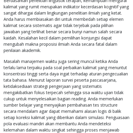
Berdasarkan penelitian linguistik terapan, kemampuan mengurai
kalimat yang rumit merupakan indikator kecerdasan kognitif yang
sangat dihargai dalam lingkungan penelitian ilmiah yang ketat.
Anda harus membiasakan diri untuk membedah setiap elemen
kalimat secara sistematis agar tidak terjebak pada pilihan
jawaban yang terlihat benar secara bunyi namun salah secara
kaidah. Kesalahan kecil dalam pemilihan konjungsi dapat
mengubah makna proposisi ilmiah Anda secara fatal dalam
penilaian akademik.
Masalah manajemen waktu juga sering muncul ketika Anda
terlalu lama terpaku pada soal perbaikan kalimat yang menuntut
konsentrasi tinggi serta daya ingat terhadap aturan pengecualian
tata bahasa. Menurut laporan survei peserta pascasarjana,
ketidaksediaan strategi pengerjaan yang sistematis
mengakibatkan fokus terpecah sehingga sisa waktu ujian tidak
cukup untuk menyelesaikan bagian reading. Anda memerlukan
sumber belajar yang menyajikan pembahasan tes structure
secara mendalam agar dapat memahami alasan logis di balik
setiap koreksi kalimat yang diberikan dalam simulasi. Penguasaan
pola evaluasi mandiri akan membantu Anda mendeteksi
kelemahan dalam waktu singkat sehingga proses menjawab