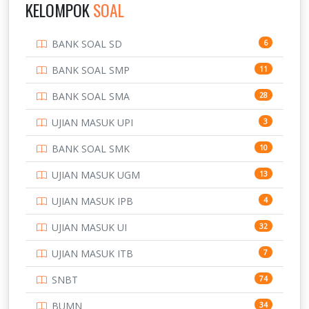
IPDN / STPDN
KELOMPOK
SOAL
PENDIDIKAN
943
BANK SOAL SD
6
PERBANKAN
3
BANK SOAL SMP
11
POLRI
169
BANK SOAL SMA
28
POLTEK SSN
7
UJIAN MASUK UPI
3
PTDI STTD
4
BANK SOAL SMK
10
SD
133
UJIAN MASUK UGM
13
SMA
146
UJIAN MASUK IPB
4
SMK
231
UJIAN MASUK UI
32
SMP
134
UJIAN MASUK ITB
7
STIP
2
SNBT
74
TNI
153
BUMN
34