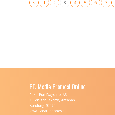
<
1
2
3
4
5
6
7
PT. Media Promosi Online
Ruko Puri Dago no. A3
Jl. Terusan Jakarta, Antapani
Bandung 40292
Jawa Barat Indonesia