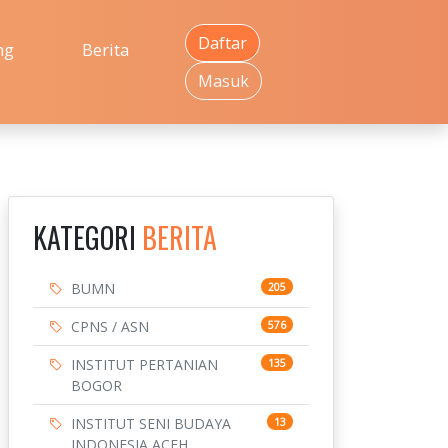
Daftar
ng
Berita
Masuk
KATEGORI
BERITA
BUMN
205
CPNS / ASN
576
INSTITUT PERTANIAN
135
BOGOR
INSTITUT SENI BUDAYA
13
INDONESIA ACEH