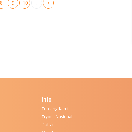
8
9
10
..
>
Info
Tentang Kami
Tryout Nasional
Daftar