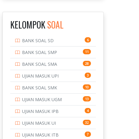
INSTITUT TEKNOLOGI
143
BANDUNG
KELOMPOK
SOAL
INSTITUT TEKNOLOGI
8
KALIMANTAN
BANK SOAL SD
6
INSTITUT TEKNOLOGI
10
SEPULUH NOVEMBER
BANK SOAL SMP
11
INSTITUT TEKNOLOGI
9
BANK SOAL SMA
28
SUMATERA
UJIAN MASUK UPI
3
IPDN / STPDN
148
BANK SOAL SMK
10
PENDIDIKAN
943
UJIAN MASUK UGM
13
PERBANKAN
3
UJIAN MASUK IPB
4
POLRI
169
UJIAN MASUK UI
32
POLTEK SSN
7
UJIAN MASUK ITB
7
PTDI STTD
4