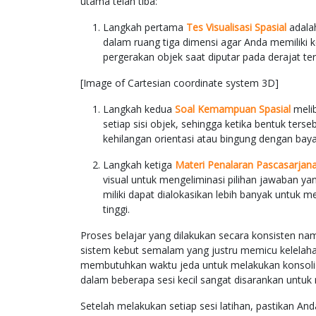
utama telah tiba:
Langkah pertama
Tes Visualisasi Spasial
adala
dalam ruang tiga dimensi agar Anda memiliki 
pergerakan objek saat diputar pada derajat ter
[Image of Cartesian coordinate system 3D]
Langkah kedua
Soal Kemampuan Spasial
melib
setiap sisi objek, sehingga ketika bentuk terse
kehilangan orientasi atau bingung dengan ba
Langkah ketiga
Materi Penalaran Pascasarjan
visual untuk mengeliminasi pilihan jawaban y
miliki dapat dialokasikan lebih banyak untuk 
tinggi.
Proses belajar yang dilakukan secara konsisten nam
sistem kebut semalam yang justru memicu kelelahan
membutuhkan waktu jeda untuk melakukan konsolid
dalam beberapa sesi kecil sangat disarankan untuk 
Setelah melakukan setiap sesi latihan, pastikan An