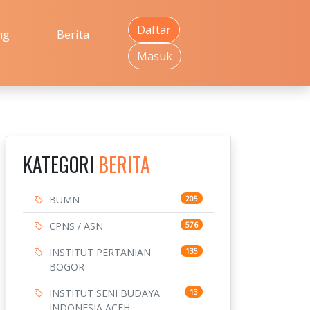
Daftar
ng
Berita
Masuk
KATEGORI
BERITA
BUMN
205
CPNS / ASN
576
INSTITUT PERTANIAN
135
BOGOR
INSTITUT SENI BUDAYA
13
INDONESIA ACEH