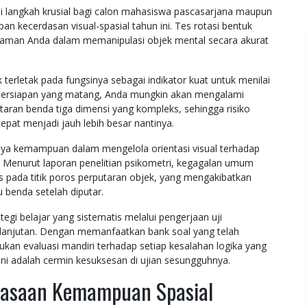
 langkah krusial bagi calon mahasiswa pascasarjana maupun
an kecerdasan visual-spasial tahun ini. Tes rotasi bentuk
ajaman Anda dalam memanipulasi objek mental secara akurat
terletak pada fungsinya sebagai indikator kuat untuk menilai
 persiapan yang matang, Anda mungkin akan mengalami
aran benda tiga dimensi yang kompleks, sehingga risiko
epat menjadi jauh lebih besar nantinya.
ya kemampuan dalam mengelola orientasi visual terhadap
t. Menurut laporan penelitian psikometri, kegagalan umum
pada titik poros perputaran objek, yang mengakibatkan
u benda setelah diputar.
egi belajar yang sistematis melalui pengerjaan uji
lanjutan. Dengan memanfaatkan bank soal yang telah
ukan evaluasi mandiri terhadap setiap kesalahan logika yang
ini adalah cermin kesuksesan di ujian sesungguhnya.
uasaan Kemampuan Spasial