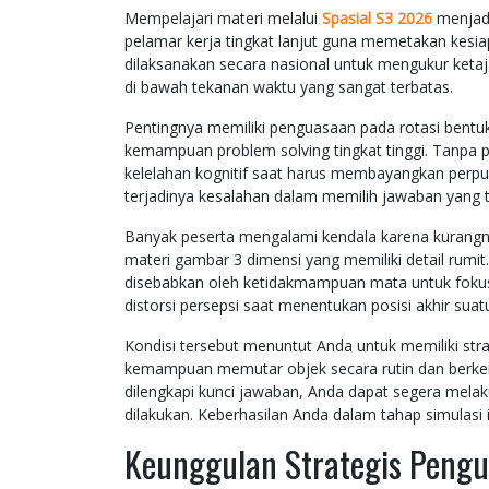
Mempelajari materi melalui
Spasial S3 2026
menjadi
pelamar kerja tingkat lanjut guna memetakan kesiap
dilaksanakan secara nasional untuk mengukur ket
di bawah tekanan waktu yang sangat terbatas.
Pentingnya memiliki penguasaan pada rotasi bentuk 
kemampuan problem solving tingkat tinggi. Tanpa
kelelahan kognitif saat harus membayangkan perput
terjadinya kesalahan dalam memilih jawaban yang t
Banyak peserta mengalami kendala karena kurangn
materi gambar 3 dimensi yang memiliki detail rumi
disebabkan oleh ketidakmampuan mata untuk fokus 
distorsi persepsi saat menentukan posisi akhir suat
Kondisi tersebut menuntut Anda untuk memiliki strat
kemampuan memutar objek secara rutin dan berke
dilengkapi kunci jawaban, Anda dapat segera melak
dilakukan. Keberhasilan Anda dalam tahap simulasi 
Keunggulan Strategis Peng