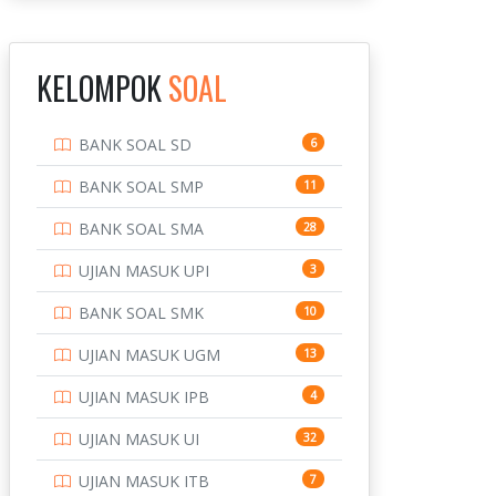
INSTITUT TEKNOLOGI
143
BANDUNG
KELOMPOK
SOAL
INSTITUT TEKNOLOGI
8
KALIMANTAN
BANK SOAL SD
6
INSTITUT TEKNOLOGI
10
SEPULUH NOVEMBER
BANK SOAL SMP
11
INSTITUT TEKNOLOGI
9
BANK SOAL SMA
28
SUMATERA
UJIAN MASUK UPI
3
IPDN / STPDN
148
BANK SOAL SMK
10
PENDIDIKAN
943
UJIAN MASUK UGM
13
PERBANKAN
3
UJIAN MASUK IPB
4
POLRI
169
UJIAN MASUK UI
32
POLTEK SSN
7
UJIAN MASUK ITB
7
PTDI STTD
4