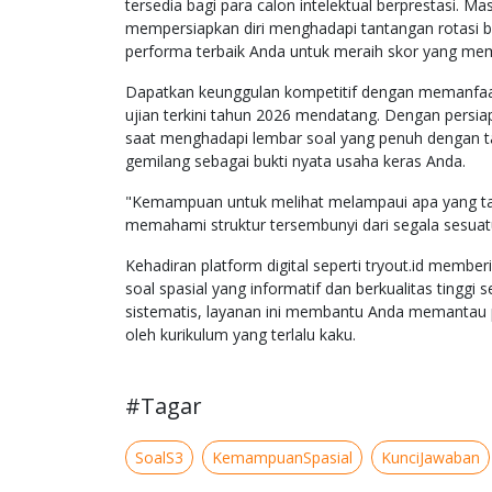
tersedia bagi para calon intelektual berprestasi. 
mempersiapkan diri menghadapi tantangan rotasi be
performa terbaik Anda untuk meraih skor yang m
Dapatkan keunggulan kompetitif dengan memanfaatk
ujian terkini tahun 2026 mendatang. Dengan persi
saat menghadapi lembar soal yang penuh dengan tan
gemilang sebagai bukti nyata usaha keras Anda.
"Kemampuan untuk melihat melampaui apa yang tam
memahami struktur tersembunyi dari segala sesuatu
Kehadiran platform digital seperti tryout.id memb
soal spasial yang informatif dan berkualitas tinggi 
sistematis, layanan ini membantu Anda memantau 
oleh kurikulum yang terlalu kaku.
#Tagar
SoalS3
KemampuanSpasial
KunciJawaban