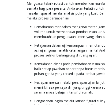
Menguasai teknik rotasi bentuk memberikan manfaat
semata bagi para peserta. Anda akan terlatih untu
masalah spasial melalui analisis pola yang kuat. Be
melalui proses persiapan ini:
Pemahaman mendalam mengenai materi gambar
volume untuk memperkuat pondasi visual Anda
membutuhkan penguasaan teknis yang lebih lu
Ketajaman dalam uji kemampuan memutar objek
asli ujian guna melatih ketenangan mental And
proses seleksi berlangsung di ruang ujian.
Kemudahan akses pada pembahasan visualisas
balik setiap jawaban benar tanpa harus merab
pilihan ganda yang tersedia pada lembar jawa
Kesiapan mental melalui persiapan ujian lanju
memiliki rasa percaya diri yang tinggi karena 
selama masa belajar intensif di rumah.
Pengasahan logika melalui latihan figural sul