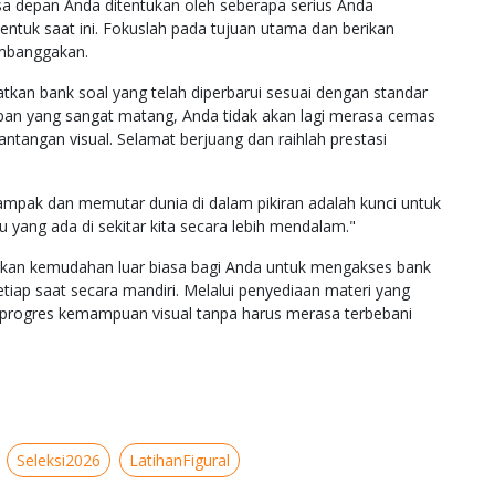
Masa depan Anda ditentukan oleh seberapa serius Anda
ntuk saat ini. Fokuslah pada tujuan utama dan berikan
embanggakan.
an bank soal yang telah diperbarui sesuai dengan standar
apan yang sangat matang, Anda tidak akan lagi merasa cemas
tangan visual. Selamat berjuang dan raihlah prestasi
pak dan memutar dunia di dalam pikiran adalah kunci untuk
 yang ada di sekitar kita secara lebih mendalam."
erikan kemudahan luar biasa bagi Anda untuk mengakses bank
setiap saat secara mandiri. Melalui penyediaan materi yang
progres kemampuan visual tanpa harus merasa terbebani
Seleksi2026
LatihanFigural