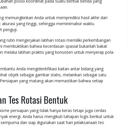
erubahan posisi koordinat pada suatu bentuk benda yang
maan.
ng memungkinkan Anda untuk memprediksi hasil akhir dari
t akurasi yang tinggi, sehingga meminimalisir waktu
h penguji.
 yang rutin mengerjakan latihan rotasi memiliki perkembangan
Hal ini membuktikan bahwa kecerdasan spasial bukanlah bakat
n melalui latihan praktis yang konsisten untuk menyerap pola-
embantu Anda mengidentifikasi kaitan antar bidang yang
lihat objek sebagai gambar statis, melainkan sebagai satu
 Persiapan yang matang akan memastikan bahwa setiap
n Tes Rotasi Bentuk
sme persiapan yang tidak hanya keras tetapi juga cerdas
yak energi. Anda harus mengikuti tahapan logis berikut untuk
 sempurna dan siap digunakan saat hari pelaksanaan tes