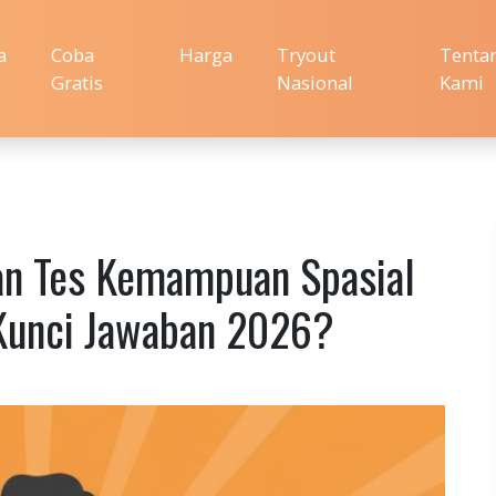
a
Coba
Harga
Tryout
Tenta
Gratis
Nasional
Kami
pan Tes Kemampuan Spasial
Kunci Jawaban 2026?