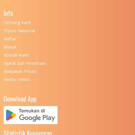
UNIVERSITAS NEGERI GANESHA
11
Info
UNIVERSITAS NEGERI GORONTALO
11
Tentang Kami
UNIVERSITAS NEGERI KHAIRUN
11
Tryout Nasional
UNIVERSITAS NEGERI MAKASSAR
11
Daftar
Masuk
UNIVERSITAS NEGERI MALANG
7
Kontak Kami
UNIVERSITAS NEGERI MANADO
7
Syarat dan Ketentuan
UNIVERSITAS NEGERI MEDAN
7
Kebijakan Privasi
Berita Terkini
UNIVERSITAS NEGERI PADANG
7
UNIVERSITAS NEGERI YOGYAKARTA
8
Donwload App
UNIVERSITAS NUSA CENDANA
7
UNIVERSITAS PADJADJARAN
11
UNIVERSITAS PALANGKARAYA
7
Statistik Kunjungan