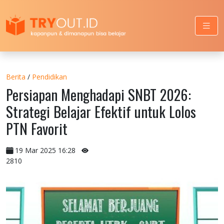
Berita
/
Pendidikan
Persiapan Menghadapi SNBT 2026:
Strategi Belajar Efektif untuk Lolos
PTN Favorit
19 Mar 2025 16:28
2810