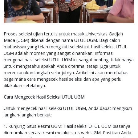
Proses seleksi ujian tertulis untuk masuk Universitas Gadjah
Mada (UGM) dikenal dengan nama UTUL UGM. Bagi calon
mahasiswa yang telah mengikuti seleksi ini, hasil seleksi UTUL
UGM adalah momen yang sangat dinantikan. Informasi
mengenai hasil seleksi UTUL UGM ini sangat penting, tidak hanya
untuk mengetahui apakah Anda diterima, tetapi juga untuk
merencanakan langkah selanjutnya. Artikel ini akan membahas
bagaimana cara mengecek hasil seleksi dan apa yang perlu
dilakukan setelahnya.
Cara Mengecek Hasil Seleksi UTUL UGM
Untuk mengecek hasil seleksi UTUL UGM, Anda dapat mengikuti
langkah-langkah berikut:
1. Kunjungi Situs Resmi UGM: Hasil seleksi UTUL UGM biasanya
diumumkan secara resmi melalui situs web UGM. Pastikan Anda