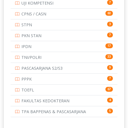
UJI KOMPETENSI
7
UNIVERSITAS AIRLANGGA
15
CPNS / CASN
60
UNIVERSITAS ANDALAS
16
STPN
3
UNIVERSITAS BANGKA BELITUNG
15
PKN STAN
7
UNIVERSITAS BENGKULU
15
IPDN
17
UNIVERSITAS BORNEO TARAKAN
14
TNI/POLRI
33
UNIVERSITAS BRAWIJAYA
14
PASCASARJANA S2/S3
9
UNIVERSITAS CENDRAWASIH
14
PPPK
7
UNIVERSITAS DIPENOGORO
15
TOEFL
67
UNIVERSITAS GADJAH MADA
219
FAKULTAS KEDOKTERAN
4
UNIVERSITAS HALUOLEO
11
TPA BAPPENAS & PASCASARJANA
5
UNIVERSITAS INDONESIA
159
UNIVERSITAS JAMBI
13