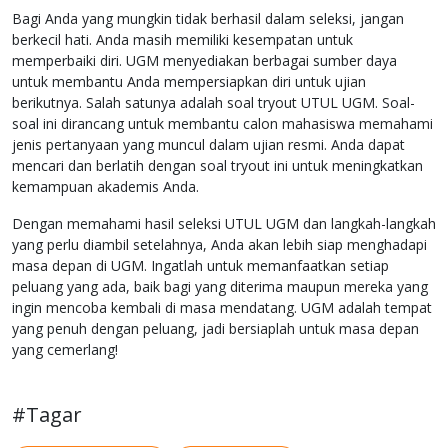
Bagi Anda yang mungkin tidak berhasil dalam seleksi, jangan
berkecil hati. Anda masih memiliki kesempatan untuk
memperbaiki diri. UGM menyediakan berbagai sumber daya
untuk membantu Anda mempersiapkan diri untuk ujian
berikutnya. Salah satunya adalah soal tryout UTUL UGM. Soal-
soal ini dirancang untuk membantu calon mahasiswa memahami
jenis pertanyaan yang muncul dalam ujian resmi. Anda dapat
mencari dan berlatih dengan soal tryout ini untuk meningkatkan
kemampuan akademis Anda.
Dengan memahami hasil seleksi UTUL UGM dan langkah-langkah
yang perlu diambil setelahnya, Anda akan lebih siap menghadapi
masa depan di UGM. Ingatlah untuk memanfaatkan setiap
peluang yang ada, baik bagi yang diterima maupun mereka yang
ingin mencoba kembali di masa mendatang. UGM adalah tempat
yang penuh dengan peluang, jadi bersiaplah untuk masa depan
yang cemerlang!
#Tagar