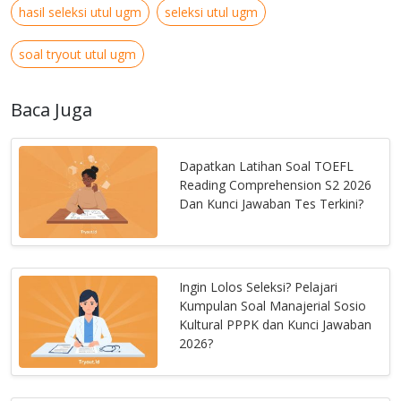
hasil seleksi utul ugm
seleksi utul ugm
soal tryout utul ugm
Baca Juga
Dapatkan Latihan Soal TOEFL
Reading Comprehension S2 2026
Dan Kunci Jawaban Tes Terkini?
Ingin Lolos Seleksi? Pelajari
Kumpulan Soal Manajerial Sosio
Kultural PPPK dan Kunci Jawaban
2026?