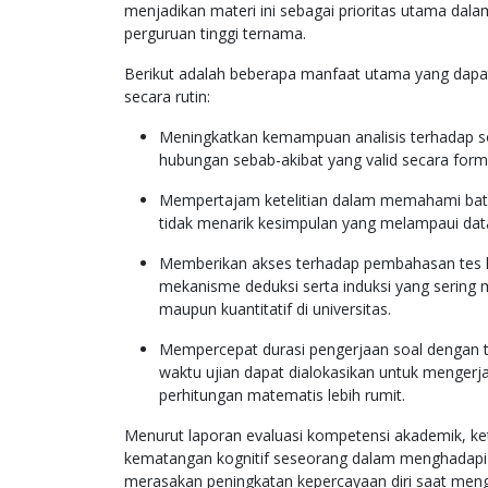
menjadikan materi ini sebagai prioritas utama dalam
perguruan tinggi ternama.
Berikut adalah beberapa manfaat utama yang dapat
secara rutin:
Meningkatkan kemampuan analisis terhadap s
hubungan sebab-akibat yang valid secara forma
Mempertajam ketelitian dalam memahami batas
tidak menarik kesimpulan yang melampaui data
Memberikan akses terhadap pembahasan tes
mekanisme deduksi serta induksi yang sering m
maupun kuantitatif di universitas.
Mempercepat durasi pengerjaan soal dengan tek
waktu ujian dapat dialokasikan untuk menger
perhitungan matematis lebih rumit.
Menurut laporan evaluasi kompetensi akademik, 
kematangan kognitif seseorang dalam menghadapi
merasakan peningkatan kepercayaan diri saat mengh