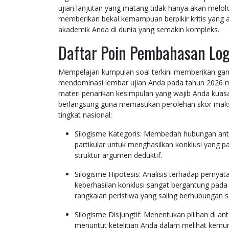
ujian lanjutan yang matang tidak hanya akan melolo
memberikan bekal kemampuan berpikir kritis yang a
akademik Anda di dunia yang semakin kompleks.
Daftar Poin Pembahasan Lo
Mempelajari kumpulan soal terkini memberikan gam
mendominasi lembar ujian Anda pada tahun 2026 m
materi penarikan kesimpulan yang wajib Anda kuas
berlangsung guna memastikan perolehan skor maks
tingkat nasional:
Silogisme Kategoris: Membedah hubungan ant
partikular untuk menghasilkan konklusi yang p
struktur argumen deduktif.
Silogisme Hipotesis: Analisis terhadap perny
keberhasilan konklusi sangat bergantung pa
rangkaian peristiwa yang saling berhubungan se
Silogisme Disjungtif: Menentukan pilihan di ant
menuntut ketelitian Anda dalam melihat kemu