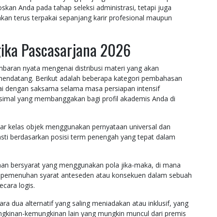
skan Anda pada tahap seleksi administrasi, tetapi juga
kan terus terpakai sepanjang karir profesional maupun
gika Pascasarjana 2026
baran nyata mengenai distribusi materi yang akan
endatang. Berikut adalah beberapa kategori pembahasan
ai dengan saksama selama masa persiapan intensif
imal yang membanggakan bagi profil akademis Anda di
ar kelas objek menggunakan pernyataan universal dan
asti berdasarkan posisi term penengah yang tepat dalam
ataan bersyarat yang menggunakan pola jika-maka, di mana
da pemenuhan syarat anteseden atau konsekuen dalam sebuah
cara logis.
ara dua alternatif yang saling meniadakan atau inklusif, yang
ngkinan-kemungkinan lain yang mungkin muncul dari premis