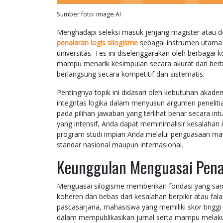
Sumber foto: image AI
Menghadapi seleksi masuk jenjang magister atau 
penalaran logis silogisme
sebagai instrumen utama d
universitas. Tes ini diselenggarakan oleh berbagai
mampu menarik kesimpulan secara akurat dari berb
berlangsung secara kompetitif dan sistematis.
Pentingnya topik ini didasari oleh kebutuhan akadem
integritas logika dalam menyusun argumen peneliti
pada pilihan jawaban yang terlihat benar secara intu
yang intensif, Anda dapat meminimalisir kesalahan 
program studi impian Anda melalui penguasaan mat
standar nasional maupun internasional.
Keunggulan Menguasai Penal
Menguasai silogisme memberikan fondasi yang san
koheren dan bebas dari kesalahan berpikir atau fala
pascasarjana, mahasiswa yang memiliki skor tinggi 
dalam mempublikasikan jurnal serta mampu melakukan 