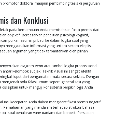
leh promotor doktoral maupun pembimbing tesis di perguruan
is dan Konklusi
letak pada kemampuan Anda memisahkan fakta premis dari
objektif. Berdasarkan penelitian psikologi kognitif,
ncampurkan asumsi pribadi ke dalam logika soal yang
anya menggunakan informasi yang tertera secara eksplisit
ebuah argumen yang tidak terbantahkan oleh pilihan
menyertakan diagram Venn atau simbol logika proposisional
tar kelompok subjek. Teknik visual ini sangat efektif
eringkali luput dari pengamatan mata secara sekilas. Dengan
mengenali pola falasi umum seperti generalisasi yang
disisipkan untuk menguji konsistensi berpikir logis Anda
luasi kecepatan Anda dalam mengidentifikasi premis negatif
lan. Pemahaman yang mendalam terhadap struktur bahasa
l-soal penalaran yang panjang dan berbelit. Persiapan