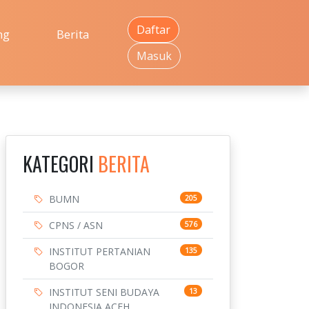
Daftar
ng
Berita
Masuk
KATEGORI
BERITA
BUMN
205
CPNS / ASN
576
INSTITUT PERTANIAN
135
BOGOR
INSTITUT SENI BUDAYA
13
INDONESIA ACEH