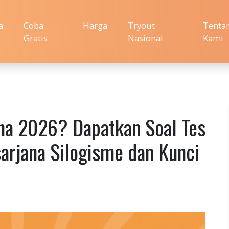
a
Coba
Harga
Tryout
Tenta
Gratis
Nasional
Kami
na 2026? Dapatkan Soal Tes
arjana Silogisme dan Kunci