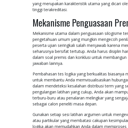
yang merupakan karakteristik utama yang dicari o
tinggi terakreditasi.
Mekanisme Penguasaan Prem
Mekanisme utama dalam penguasaan silogisme ter
pengetahuan umum yang mungkin mengecoh penilaian 
peserta ujian seringkali salah menjawab karena me
seharusnya bersifat tertutup. Anda harus disiplin h
dalam soal premis dan konklusi untuk membangun s
jawaban lainnya.
Pembahasan tes logika yang berkualitas biasanya 
untuk membantu Anda memvisualisasikan hubungan an
dalam mendeteksi kesalahan distribusi term yang s
pengulangan latihan yang cukup, Anda akan mampu 
terburu-buru atau penalaran melingkar yang sengaja 
sebagai calon peneliti masa depan.
Gunakan setiap sesi latihan argumen untuk mengeva
atau partikular yang membatasi cakupan kesimpu
logika akan memudahkan Anda dalam memproses soa