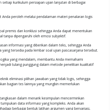
 setiap kurikulum persiapan ujian lanjutan di berbagai
 Anda peroleh melalui pendalaman materi penalaran logis
oal premis dan konklusi sehingga Anda dapat menentukan
l tanpa dipengaruhi oleh emosi subjektif.
an informasi yang diberikan dalam teks, sehingga Anda
 yang tersedia pada lembar soal ujian pascasarjana tersebut.
 logika yang mendalam, membantu Anda memahami
enjadi tulang punggung dalam metode penelitian kualitatif
nik eliminasi pilihan jawaban yang tidak logis, sehingga
jakan bagian tes lainnya yang mungkin memerlukan
ketangkasan dalam menarik kesimpulan mencerminkan
 tumpukan data informasi yang kompleks. Anda akan
adapi berbagai bentuk latihan argumen yang bervariasi,