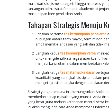
mulai dari silogisme kategoris hingga hipotesis 
tantangan administratif maupun akademik di jenjang
masa depan karir pendidikan Anda.
Tahapan Strategis Menuju K
Langkah pertama
tes kemampuan penalaran
a
hubungan antara term mayor, term minor, da
ambil memiliki landasan yang sah dan tidak m
Langkah kedua
tes kemampuan verbal
melibat
untuk mengidentifikasi negasi atau kuantifika
menjadi kunci utama dalam membedakan keben
Langkah ketiga
tes matematika dasar
bertujua
kuantitatif yang seringkali disisipkan dalam
mengintegrasikan angka dengan penalaran dedu
Strategi yang terencana ini memungkinkan Anda un
membedah setiap masalah yang muncul. Anda disar
yang ketat guna melatih ketahanan mental serta k
ini akan mengubah cara Anda memproses informasi,