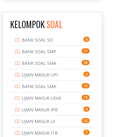
INSTITUT TEKNOLOGI
143
BANDUNG
KELOMPOK
SOAL
INSTITUT TEKNOLOGI
8
KALIMANTAN
BANK SOAL SD
6
INSTITUT TEKNOLOGI
10
SEPULUH NOVEMBER
BANK SOAL SMP
11
INSTITUT TEKNOLOGI
9
BANK SOAL SMA
28
SUMATERA
UJIAN MASUK UPI
3
IPDN / STPDN
148
BANK SOAL SMK
10
PENDIDIKAN
943
UJIAN MASUK UGM
13
PERBANKAN
3
UJIAN MASUK IPB
4
POLRI
169
UJIAN MASUK UI
32
POLTEK SSN
7
UJIAN MASUK ITB
7
PTDI STTD
4