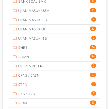
BANK SOAL SMK
10
SD
133
UJIAN MASUK UGM
13
SMA
146
UJIAN MASUK IPB
4
SMK
231
UJIAN MASUK UI
32
SMP
134
UJIAN MASUK ITB
7
STIP
2
SNBT
74
TNI
153
BUMN
34
TOEFL
345
UJI KOMPETENSI
7
UNIVERSITAS AIRLANGGA
15
CPNS / CASN
60
UNIVERSITAS ANDALAS
16
STPN
3
UNIVERSITAS BANGKA BELITUNG
15
PKN STAN
7
UNIVERSITAS BENGKULU
15
IPDN
17
UNIVERSITAS BORNEO TARAKAN
14