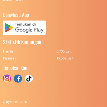
UNIVERSITAS NEGERI PADANG
7
UNIVERSITAS NEGERI YOGYAKARTA
8
Donwload App
UNIVERSITAS NUSA CENDANA
7
UNIVERSITAS PADJADJARAN
11
UNIVERSITAS PALANGKARAYA
7
Statistik Kunjungan
UNIVERSITAS PATTIMURA
7
Hari Ini
5.735 visit
UNIVERSITAS PEMBANGUNAN NASIONAL
6
Kemarin
18.509 visit
(UPN) VETERAN JAKARTA
Temukan Kami
UNIVERSITAS PEMBANGUNAN NASIONAL
4
(UPN) VETERAN JAWA TIMUR
UNIVERSITAS PEMBANGUNAN NASIONAL
5
(UPN) VETERAN YOGYAKARTA
UNIVERSITAS PENDIDIKAN INDONESIA
112
© tryout.id - 2026
UNIVERSITAS PERTAHANAN INDONESIA
6