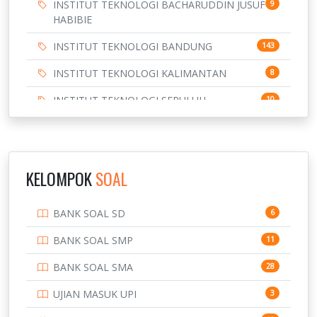
INSTITUT TEKNOLOGI BACHARUDDIN JUSUF
9
HABIBIE
INSTITUT TEKNOLOGI BANDUNG
143
INSTITUT TEKNOLOGI KALIMANTAN
8
INSTITUT TEKNOLOGI SEPULUH
10
NOVEMBER
INSTITUT TEKNOLOGI SUMATERA
9
IPDN / STPDN
148
KELOMPOK
SOAL
PENDIDIKAN
943
BANK SOAL SD
6
PERBANKAN
3
BANK SOAL SMP
11
POLRI
169
BANK SOAL SMA
28
POLTEK SSN
7
UJIAN MASUK UPI
3
PTDI STTD
4