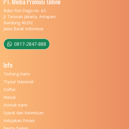
PT. Media Promosi Online
UNIVERSITAS MARITIM RAJA ALI HAJI
11
Ruko Puri Dago no. A3
Jl. Terusan Jakarta, Antapani
UNIVERSITAS MATARAM
11
Bandung 40292
Jawa Barat Indonesia
UNIVERSITAS MULAWARMAN
12
UNIVERSITAS MUSAMUS
11
0817-2847-888
UNIVERSITAS NEGERI GANESHA
11
Info
UNIVERSITAS NEGERI GORONTALO
11
Tentang Kami
UNIVERSITAS NEGERI KHAIRUN
11
Tryout Nasional
UNIVERSITAS NEGERI MAKASSAR
11
Daftar
Masuk
UNIVERSITAS NEGERI MALANG
7
Kontak Kami
UNIVERSITAS NEGERI MANADO
7
Syarat dan Ketentuan
UNIVERSITAS NEGERI MEDAN
7
Kebijakan Privasi
Berita Terkini