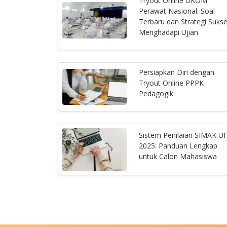
Tryout Online UKOM
Perawat Nasional: Soal
Terbaru dan Strategi Suks
Menghadapi Ujian
Persiapkan Diri dengan
Tryout Online PPPK
Pedagogik
Sistem Penilaian SIMAK UI
2025: Panduan Lengkap
untuk Calon Mahasiswa