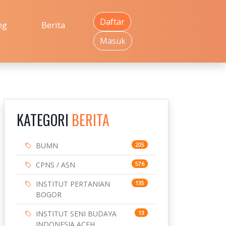
Daftar
ng
Berita
Masuk
KATEGORI
BERITA
BUMN
205
CPNS / ASN
576
INSTITUT PERTANIAN
135
BOGOR
INSTITUT SENI BUDAYA
13
INDONESIA ACEH