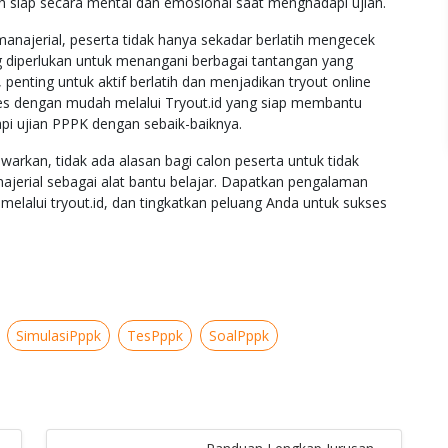
h siap secara mental dan emosional saat menghadapi ujian.
anajerial, peserta tidak hanya sekadar berlatih mengecek
 diperlukan untuk menangani berbagai tantangan yang
 penting untuk aktif berlatih dan menjadikan tryout online
kses dengan mudah melalui Tryout.id yang siap membantu
i ujian PPPK dengan sebaik-baiknya.
arkan, tidak ada alasan bagi calon peserta untuk tidak
erial sebagai alat bantu belajar. Dapatkan pengalaman
elalui tryout.id, dan tingkatkan peluang Anda untuk sukses
SimulasiPppk
TesPppk
SoalPppk