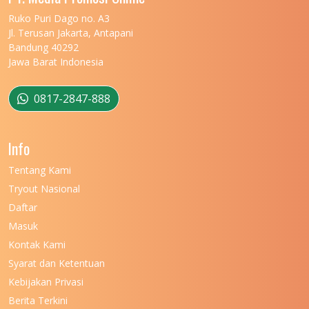
UNIVERSITAS MARITIM RAJA ALI HAJI
11
Ruko Puri Dago no. A3
Jl. Terusan Jakarta, Antapani
UNIVERSITAS MATARAM
11
Bandung 40292
Jawa Barat Indonesia
UNIVERSITAS MULAWARMAN
12
UNIVERSITAS MUSAMUS
11
0817-2847-888
UNIVERSITAS NEGERI GANESHA
11
Info
UNIVERSITAS NEGERI GORONTALO
11
Tentang Kami
UNIVERSITAS NEGERI KHAIRUN
11
Tryout Nasional
UNIVERSITAS NEGERI MAKASSAR
11
Daftar
Masuk
UNIVERSITAS NEGERI MALANG
7
Kontak Kami
UNIVERSITAS NEGERI MANADO
7
Syarat dan Ketentuan
UNIVERSITAS NEGERI MEDAN
7
Kebijakan Privasi
Berita Terkini
UNIVERSITAS NEGERI PADANG
7