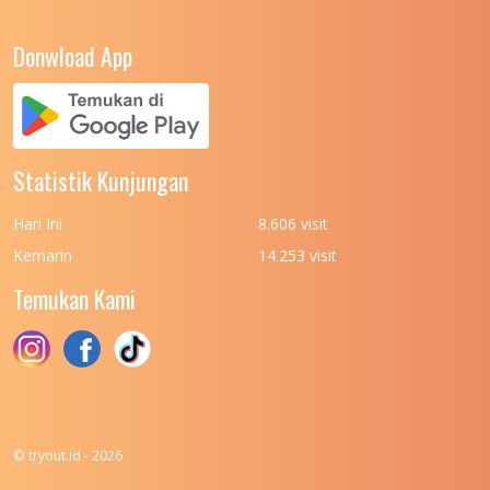
UNIVERSITAS NEGERI YOGYAKARTA
8
Donwload App
UNIVERSITAS NUSA CENDANA
7
UNIVERSITAS PADJADJARAN
11
UNIVERSITAS PALANGKARAYA
7
Statistik Kunjungan
UNIVERSITAS PATTIMURA
7
Hari Ini
8.606 visit
UNIVERSITAS PEMBANGUNAN NASIONAL
6
Kemarin
14.253 visit
(UPN) VETERAN JAKARTA
Temukan Kami
UNIVERSITAS PEMBANGUNAN NASIONAL
4
(UPN) VETERAN JAWA TIMUR
UNIVERSITAS PEMBANGUNAN NASIONAL
5
(UPN) VETERAN YOGYAKARTA
UNIVERSITAS PENDIDIKAN INDONESIA
112
© tryout.id - 2026
UNIVERSITAS PERTAHANAN INDONESIA
6