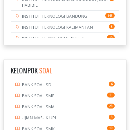
HABIBIE
INSTITUT TEKNOLOGI BANDUNG
143
INSTITUT TEKNOLOGI KALIMANTAN
8
INSTITUT TEKNOLOGI SEPULUH
10
NOVEMBER
INSTITUT TEKNOLOGI SUMATERA
9
IPDN / STPDN
148
KELOMPOK
SOAL
PENDIDIKAN
943
BANK SOAL SD
6
PERBANKAN
3
BANK SOAL SMP
11
POLRI
169
BANK SOAL SMA
28
POLTEK SSN
7
UJIAN MASUK UPI
3
PTDI STTD
4
BANK SOAL SMK
10