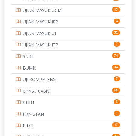
SD
133
UJIAN MASUK UGM
13
SMA
146
UJIAN MASUK IPB
4
SMK
231
UJIAN MASUK UI
32
SMP
134
UJIAN MASUK ITB
7
STIP
2
SNBT
74
TNI
153
BUMN
34
TOEFL
345
UJI KOMPETENSI
7
UNIVERSITAS AIRLANGGA
15
CPNS / CASN
60
UNIVERSITAS ANDALAS
16
STPN
3
UNIVERSITAS BANGKA BELITUNG
15
PKN STAN
7
UNIVERSITAS BENGKULU
15
IPDN
17
UNIVERSITAS BORNEO TARAKAN
14