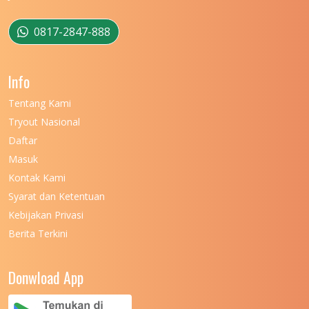
UNIVERSITAS MULAWARMAN
12
UNIVERSITAS MUSAMUS
11
0817-2847-888
UNIVERSITAS NEGERI GANESHA
11
Info
UNIVERSITAS NEGERI GORONTALO
11
Tentang Kami
UNIVERSITAS NEGERI KHAIRUN
11
Tryout Nasional
UNIVERSITAS NEGERI MAKASSAR
11
Daftar
Masuk
UNIVERSITAS NEGERI MALANG
7
Kontak Kami
UNIVERSITAS NEGERI MANADO
7
Syarat dan Ketentuan
UNIVERSITAS NEGERI MEDAN
7
Kebijakan Privasi
Berita Terkini
UNIVERSITAS NEGERI PADANG
7
UNIVERSITAS NEGERI YOGYAKARTA
8
Donwload App
UNIVERSITAS NUSA CENDANA
7