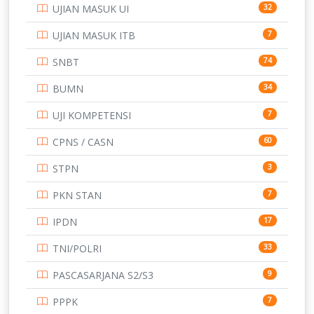
UJIAN MASUK UI
32
SMP
134
UJIAN MASUK ITB
7
STIP
2
SNBT
74
TNI
153
BUMN
34
TOEFL
345
UJI KOMPETENSI
7
UNIVERSITAS AIRLANGGA
15
CPNS / CASN
60
UNIVERSITAS ANDALAS
16
STPN
3
UNIVERSITAS BANGKA BELITUNG
15
PKN STAN
7
UNIVERSITAS BENGKULU
15
IPDN
17
UNIVERSITAS BORNEO TARAKAN
14
TNI/POLRI
33
UNIVERSITAS BRAWIJAYA
14
PASCASARJANA S2/S3
9
UNIVERSITAS CENDRAWASIH
14
PPPK
7
UNIVERSITAS DIPENOGORO
15