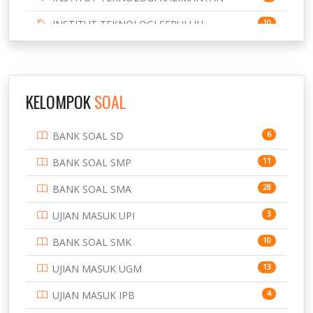
INSTITUT TEKNOLOGI SEPULUH
10
NOVEMBER
INSTITUT TEKNOLOGI SUMATERA
9
IPDN / STPDN
148
KELOMPOK
SOAL
PENDIDIKAN
943
BANK SOAL SD
6
PERBANKAN
3
BANK SOAL SMP
11
POLRI
169
BANK SOAL SMA
28
POLTEK SSN
7
UJIAN MASUK UPI
3
PTDI STTD
4
BANK SOAL SMK
10
SD
133
UJIAN MASUK UGM
13
SMA
146
UJIAN MASUK IPB
4
SMK
231