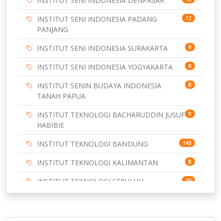
INSTITUT SENI INDONESIA DENPASAR
INSTITUT SENI INDONESIA PADANG
12
PANJANG
INSTITUT SENI INDONESIA SURAKARTA
9
INSTITUT SENI INDONESIA YOGYAKARTA
8
INSTITUT SENIN BUDAYA INDONESIA
8
TANAH PAPUA
INSTITUT TEKNOLOGI BACHARUDDIN JUSUF
9
HABIBIE
INSTITUT TEKNOLOGI BANDUNG
143
INSTITUT TEKNOLOGI KALIMANTAN
8
INSTITUT TEKNOLOGI SEPULUH
10
NOVEMBER
INSTITUT TEKNOLOGI SUMATERA
9