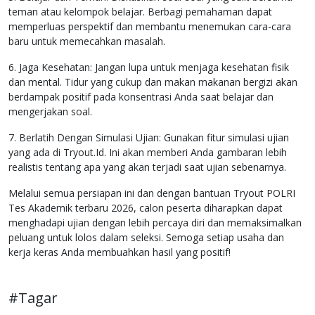
teman atau kelompok belajar. Berbagi pemahaman dapat
memperluas perspektif dan membantu menemukan cara-cara
baru untuk memecahkan masalah.
6. Jaga Kesehatan: Jangan lupa untuk menjaga kesehatan fisik
dan mental. Tidur yang cukup dan makan makanan bergizi akan
berdampak positif pada konsentrasi Anda saat belajar dan
mengerjakan soal.
7. Berlatih Dengan Simulasi Ujian: Gunakan fitur simulasi ujian
yang ada di Tryout.Id. Ini akan memberi Anda gambaran lebih
realistis tentang apa yang akan terjadi saat ujian sebenarnya.
Melalui semua persiapan ini dan dengan bantuan Tryout POLRI
Tes Akademik terbaru 2026, calon peserta diharapkan dapat
menghadapi ujian dengan lebih percaya diri dan memaksimalkan
peluang untuk lolos dalam seleksi. Semoga setiap usaha dan
kerja keras Anda membuahkan hasil yang positif!
#Tagar