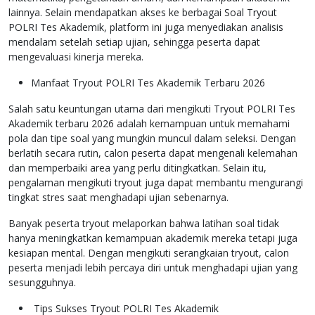
lainnya. Selain mendapatkan akses ke berbagai Soal Tryout
POLRI Tes Akademik, platform ini juga menyediakan analisis
mendalam setelah setiap ujian, sehingga peserta dapat
mengevaluasi kinerja mereka.
Manfaat Tryout POLRI Tes Akademik Terbaru 2026
Salah satu keuntungan utama dari mengikuti Tryout POLRI Tes
Akademik terbaru 2026 adalah kemampuan untuk memahami
pola dan tipe soal yang mungkin muncul dalam seleksi. Dengan
berlatih secara rutin, calon peserta dapat mengenali kelemahan
dan memperbaiki area yang perlu ditingkatkan. Selain itu,
pengalaman mengikuti tryout juga dapat membantu mengurangi
tingkat stres saat menghadapi ujian sebenarnya.
Banyak peserta tryout melaporkan bahwa latihan soal tidak
hanya meningkatkan kemampuan akademik mereka tetapi juga
kesiapan mental. Dengan mengikuti serangkaian tryout, calon
peserta menjadi lebih percaya diri untuk menghadapi ujian yang
sesungguhnya.
Tips Sukses Tryout POLRI Tes Akademik