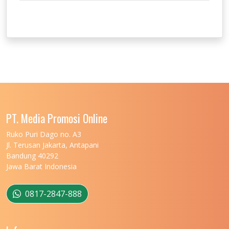
UNIVERSITAS JAMBI
13
UNIVERSITAS JEMBER
12
UNIVERSITAS JENDERAL SOEDIRMAN
11
UNIVERSITAS LAMBUNG MANGKURAT
11
UNIVERSITAS LAMPUNG
11
UNIVERSITAS MALIKUSSALEH
11
PT. Media Promosi Online
UNIVERSITAS MARITIM RAJA ALI HAJI
11
Ruko Puri Dago no. A3
Jl. Terusan Jakarta, Antapani
UNIVERSITAS MATARAM
11
Bandung 40292
Jawa Barat Indonesia
UNIVERSITAS MULAWARMAN
12
UNIVERSITAS MUSAMUS
11
0817-2847-888
UNIVERSITAS NEGERI GANESHA
11