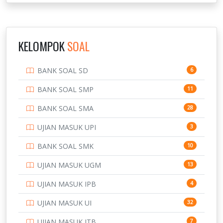
NOVEMBER
INSTITUT TEKNOLOGI SUMATERA
9
IPDN / STPDN
148
KELOMPOK
SOAL
PENDIDIKAN
943
BANK SOAL SD
6
PERBANKAN
3
BANK SOAL SMP
11
POLRI
169
BANK SOAL SMA
28
POLTEK SSN
7
UJIAN MASUK UPI
3
PTDI STTD
4
BANK SOAL SMK
10
SD
133
UJIAN MASUK UGM
13
SMA
146
UJIAN MASUK IPB
4
SMK
231
UJIAN MASUK UI
32
SMP
134
UJIAN MASUK ITB
7