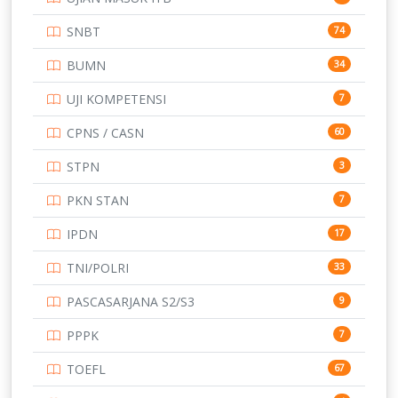
STIP
2
SNBT
74
TNI
153
BUMN
34
TOEFL
345
UJI KOMPETENSI
7
UNIVERSITAS AIRLANGGA
15
CPNS / CASN
60
UNIVERSITAS ANDALAS
16
STPN
3
UNIVERSITAS BANGKA BELITUNG
15
PKN STAN
7
UNIVERSITAS BENGKULU
15
IPDN
17
UNIVERSITAS BORNEO TARAKAN
14
TNI/POLRI
33
UNIVERSITAS BRAWIJAYA
14
PASCASARJANA S2/S3
9
UNIVERSITAS CENDRAWASIH
14
PPPK
7
UNIVERSITAS DIPENOGORO
15
TOEFL
67
UNIVERSITAS GADJAH MADA
219