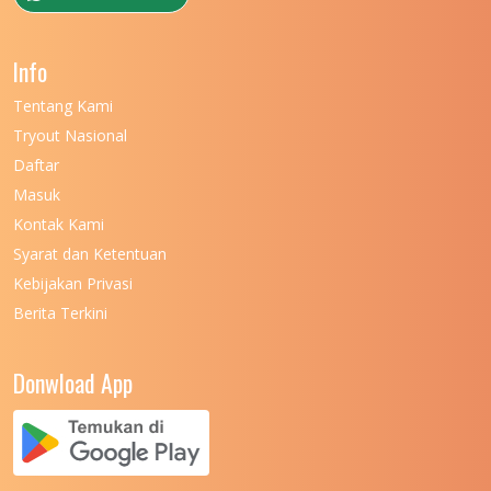
UNIVERSITAS NEGERI GANESHA
11
Info
UNIVERSITAS NEGERI GORONTALO
11
Tentang Kami
UNIVERSITAS NEGERI KHAIRUN
11
Tryout Nasional
UNIVERSITAS NEGERI MAKASSAR
11
Daftar
Masuk
UNIVERSITAS NEGERI MALANG
7
Kontak Kami
UNIVERSITAS NEGERI MANADO
7
Syarat dan Ketentuan
UNIVERSITAS NEGERI MEDAN
7
Kebijakan Privasi
Berita Terkini
UNIVERSITAS NEGERI PADANG
7
UNIVERSITAS NEGERI YOGYAKARTA
8
Donwload App
UNIVERSITAS NUSA CENDANA
7
UNIVERSITAS PADJADJARAN
11
UNIVERSITAS PALANGKARAYA
7