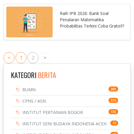
Raih IPB 2026: Bank Soal
Penalaran Matematika
Probabilitas Terkini Coba Gratis!!?
<
1
2
>
KATEGORI
BERITA
BUMN
205
CPNS / ASN
576
INSTITUT PERTANIAN BOGOR
135
INSTITUT SENI BUDAYA INDONESIA ACEH
13