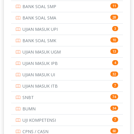
BANK SOAL SMP
11
POLRI
169
BANK SOAL SMA
28
POLTEK SSN
7
UJIAN MASUK UPI
3
PTDI STTD
4
BANK SOAL SMK
10
SD
133
UJIAN MASUK UGM
13
SMA
146
UJIAN MASUK IPB
4
SMK
231
UJIAN MASUK UI
32
SMP
134
UJIAN MASUK ITB
7
STIP
2
SNBT
74
TNI
153
BUMN
34
TOEFL
345
UJI KOMPETENSI
7
UNIVERSITAS AIRLANGGA
15
CPNS / CASN
60