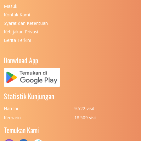
Masuk
UNIVERSITAS NEGERI MALANG
7
Kontak Kami
UNIVERSITAS NEGERI MANADO
7
Syarat dan Ketentuan
UNIVERSITAS NEGERI MEDAN
7
Kebijakan Privasi
Berita Terkini
UNIVERSITAS NEGERI PADANG
7
UNIVERSITAS NEGERI YOGYAKARTA
8
Donwload App
UNIVERSITAS NUSA CENDANA
7
UNIVERSITAS PADJADJARAN
11
UNIVERSITAS PALANGKARAYA
7
Statistik Kunjungan
UNIVERSITAS PATTIMURA
7
Hari Ini
9.522 visit
UNIVERSITAS PEMBANGUNAN NASIONAL
6
Kemarin
18.509 visit
(UPN) VETERAN JAKARTA
Temukan Kami
UNIVERSITAS PEMBANGUNAN NASIONAL
4
(UPN) VETERAN JAWA TIMUR