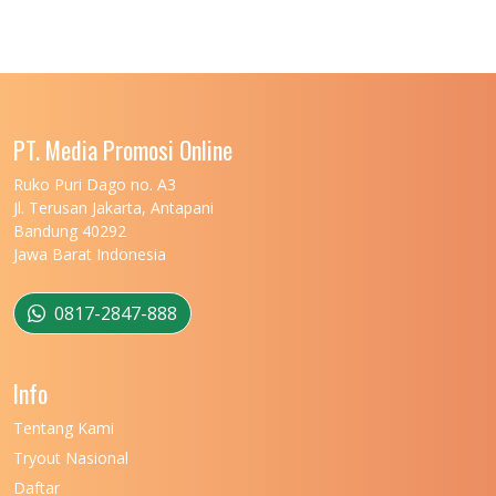
UNIVERSITAS JENDERAL SOEDIRMAN
11
UNIVERSITAS LAMBUNG MANGKURAT
11
UNIVERSITAS LAMPUNG
11
UNIVERSITAS MALIKUSSALEH
11
PT. Media Promosi Online
UNIVERSITAS MARITIM RAJA ALI HAJI
11
Ruko Puri Dago no. A3
Jl. Terusan Jakarta, Antapani
UNIVERSITAS MATARAM
11
Bandung 40292
Jawa Barat Indonesia
UNIVERSITAS MULAWARMAN
12
UNIVERSITAS MUSAMUS
11
0817-2847-888
UNIVERSITAS NEGERI GANESHA
11
Info
UNIVERSITAS NEGERI GORONTALO
11
Tentang Kami
UNIVERSITAS NEGERI KHAIRUN
11
Tryout Nasional
UNIVERSITAS NEGERI MAKASSAR
11
Daftar