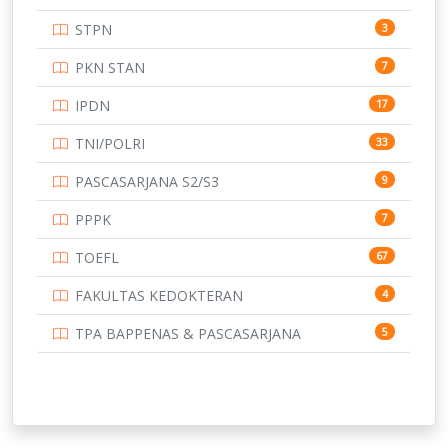
UNIVERSITAS ANDALAS
16
STPN
3
UNIVERSITAS BANGKA BELITUNG
15
PKN STAN
7
UNIVERSITAS BENGKULU
15
IPDN
17
UNIVERSITAS BORNEO TARAKAN
14
TNI/POLRI
33
UNIVERSITAS BRAWIJAYA
14
PASCASARJANA S2/S3
9
UNIVERSITAS CENDRAWASIH
14
PPPK
7
UNIVERSITAS DIPENOGORO
15
TOEFL
67
UNIVERSITAS GADJAH MADA
219
FAKULTAS KEDOKTERAN
4
UNIVERSITAS HALUOLEO
11
TPA BAPPENAS & PASCASARJANA
5
UNIVERSITAS INDONESIA
159
UNIVERSITAS JAMBI
13
UNIVERSITAS JEMBER
12