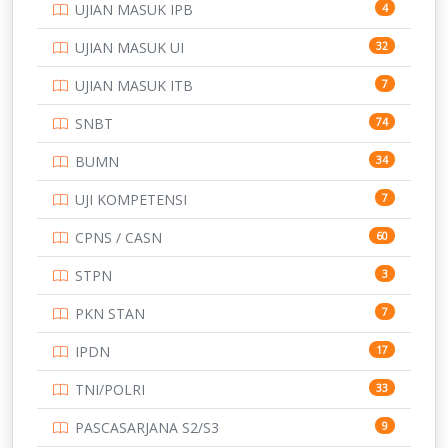
UJIAN MASUK IPB
4
SMK
231
UJIAN MASUK UI
32
SMP
134
UJIAN MASUK ITB
7
STIP
2
SNBT
74
TNI
153
BUMN
34
TOEFL
345
UJI KOMPETENSI
7
UNIVERSITAS AIRLANGGA
15
CPNS / CASN
60
UNIVERSITAS ANDALAS
16
STPN
3
UNIVERSITAS BANGKA BELITUNG
15
PKN STAN
7
UNIVERSITAS BENGKULU
15
IPDN
17
UNIVERSITAS BORNEO TARAKAN
14
TNI/POLRI
33
UNIVERSITAS BRAWIJAYA
14
PASCASARJANA S2/S3
9
UNIVERSITAS CENDRAWASIH
14