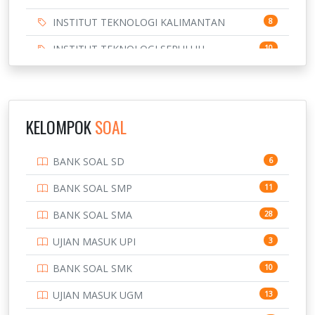
INSTITUT TEKNOLOGI KALIMANTAN
8
INSTITUT TEKNOLOGI SEPULUH
10
NOVEMBER
INSTITUT TEKNOLOGI SUMATERA
9
IPDN / STPDN
148
KELOMPOK
SOAL
PENDIDIKAN
943
BANK SOAL SD
6
PERBANKAN
3
BANK SOAL SMP
11
POLRI
169
BANK SOAL SMA
28
POLTEK SSN
7
UJIAN MASUK UPI
3
PTDI STTD
4
BANK SOAL SMK
10
SD
133
UJIAN MASUK UGM
13
SMA
146