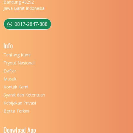
UNIVERSITAS MATARAM
Bandung 40292
Jawa Barat Indonesia
UNIVERSITAS MULAWARMAN
12
UNIVERSITAS MUSAMUS
11
0817-2847-888
UNIVERSITAS NEGERI GANESHA
11
Info
UNIVERSITAS NEGERI GORONTALO
11
Tentang Kami
UNIVERSITAS NEGERI KHAIRUN
11
Tryout Nasional
UNIVERSITAS NEGERI MAKASSAR
11
Daftar
Masuk
UNIVERSITAS NEGERI MALANG
7
Kontak Kami
UNIVERSITAS NEGERI MANADO
7
Syarat dan Ketentuan
UNIVERSITAS NEGERI MEDAN
7
Kebijakan Privasi
Berita Terkini
UNIVERSITAS NEGERI PADANG
7
UNIVERSITAS NEGERI YOGYAKARTA
8
Donwload App