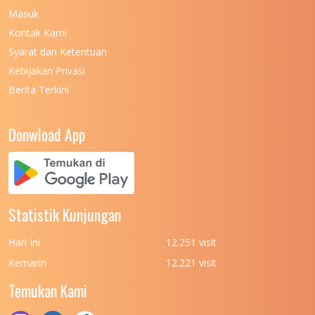
Masuk
UNIVERSITAS NEGERI MALANG
7
Kontak Kami
UNIVERSITAS NEGERI MANADO
7
Syarat dan Ketentuan
UNIVERSITAS NEGERI MEDAN
7
Kebijakan Privasi
Berita Terkini
UNIVERSITAS NEGERI PADANG
7
UNIVERSITAS NEGERI YOGYAKARTA
8
Donwload App
UNIVERSITAS NUSA CENDANA
7
UNIVERSITAS PADJADJARAN
11
UNIVERSITAS PALANGKARAYA
7
Statistik Kunjungan
UNIVERSITAS PATTIMURA
7
Hari Ini
12.251 visit
UNIVERSITAS PEMBANGUNAN NASIONAL
6
Kemarin
12.221 visit
(UPN) VETERAN JAKARTA
Temukan Kami
UNIVERSITAS PEMBANGUNAN NASIONAL
4
(UPN) VETERAN JAWA TIMUR