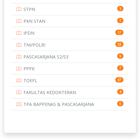
UNIVERSITAS ANDALAS
16
STPN
3
UNIVERSITAS BANGKA BELITUNG
15
PKN STAN
7
UNIVERSITAS BENGKULU
15
IPDN
17
UNIVERSITAS BORNEO TARAKAN
14
TNI/POLRI
33
UNIVERSITAS BRAWIJAYA
14
PASCASARJANA S2/S3
9
UNIVERSITAS CENDRAWASIH
14
PPPK
7
UNIVERSITAS DIPENOGORO
15
TOEFL
67
UNIVERSITAS GADJAH MADA
219
FAKULTAS KEDOKTERAN
4
UNIVERSITAS HALUOLEO
11
TPA BAPPENAS & PASCASARJANA
5
UNIVERSITAS INDONESIA
134
UNIVERSITAS JAMBI
13
UNIVERSITAS JEMBER
12