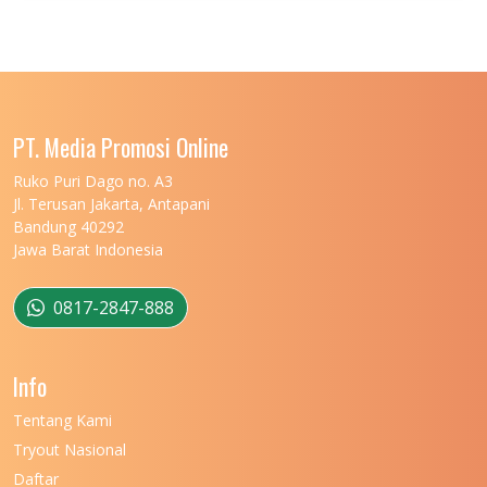
UNIVERSITAS JENDERAL SOEDIRMAN
11
UNIVERSITAS LAMBUNG MANGKURAT
11
UNIVERSITAS LAMPUNG
11
UNIVERSITAS MALIKUSSALEH
11
PT. Media Promosi Online
UNIVERSITAS MARITIM RAJA ALI HAJI
11
Ruko Puri Dago no. A3
Jl. Terusan Jakarta, Antapani
UNIVERSITAS MATARAM
11
Bandung 40292
Jawa Barat Indonesia
UNIVERSITAS MULAWARMAN
12
UNIVERSITAS MUSAMUS
11
0817-2847-888
UNIVERSITAS NEGERI GANESHA
11
Info
UNIVERSITAS NEGERI GORONTALO
11
Tentang Kami
UNIVERSITAS NEGERI KHAIRUN
11
Tryout Nasional
UNIVERSITAS NEGERI MAKASSAR
11
Daftar