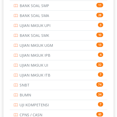
BANK SOAL SMP
11
POLRI
169
BANK SOAL SMA
28
POLTEK SSN
7
UJIAN MASUK UPI
3
PTDI STTD
4
BANK SOAL SMK
10
SD
133
UJIAN MASUK UGM
13
SMA
146
UJIAN MASUK IPB
4
SMK
231
UJIAN MASUK UI
32
SMP
134
UJIAN MASUK ITB
7
STIP
2
SNBT
74
TNI
153
BUMN
34
TOEFL
345
UJI KOMPETENSI
7
UNIVERSITAS AIRLANGGA
15
CPNS / CASN
60