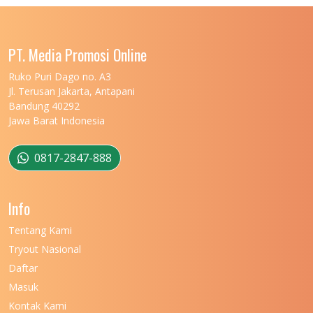
UNIVERSITAS LAMPUNG
11
UNIVERSITAS MALIKUSSALEH
11
PT. Media Promosi Online
UNIVERSITAS MARITIM RAJA ALI HAJI
11
Ruko Puri Dago no. A3
Jl. Terusan Jakarta, Antapani
UNIVERSITAS MATARAM
11
Bandung 40292
Jawa Barat Indonesia
UNIVERSITAS MULAWARMAN
12
UNIVERSITAS MUSAMUS
11
0817-2847-888
UNIVERSITAS NEGERI GANESHA
11
Info
UNIVERSITAS NEGERI GORONTALO
11
Tentang Kami
UNIVERSITAS NEGERI KHAIRUN
11
Tryout Nasional
UNIVERSITAS NEGERI MAKASSAR
11
Daftar
Masuk
UNIVERSITAS NEGERI MALANG
7
Kontak Kami
7