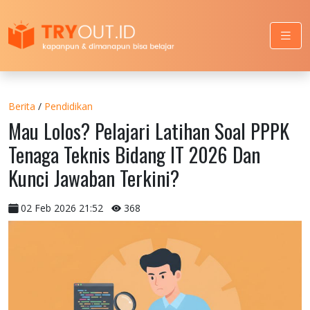
Berita
/
Pendidikan
Mau Lolos? Pelajari Latihan Soal PPPK
Tenaga Teknis Bidang IT 2026 Dan
Kunci Jawaban Terkini?
02 Feb 2026 21:52
368