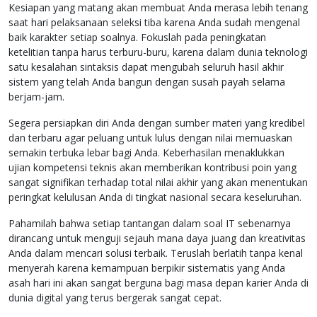
Kesiapan yang matang akan membuat Anda merasa lebih tenang
saat hari pelaksanaan seleksi tiba karena Anda sudah mengenal
baik karakter setiap soalnya. Fokuslah pada peningkatan
ketelitian tanpa harus terburu-buru, karena dalam dunia teknologi
satu kesalahan sintaksis dapat mengubah seluruh hasil akhir
sistem yang telah Anda bangun dengan susah payah selama
berjam-jam.
Segera persiapkan diri Anda dengan sumber materi yang kredibel
dan terbaru agar peluang untuk lulus dengan nilai memuaskan
semakin terbuka lebar bagi Anda. Keberhasilan menaklukkan
ujian kompetensi teknis akan memberikan kontribusi poin yang
sangat signifikan terhadap total nilai akhir yang akan menentukan
peringkat kelulusan Anda di tingkat nasional secara keseluruhan.
Pahamilah bahwa setiap tantangan dalam soal IT sebenarnya
dirancang untuk menguji sejauh mana daya juang dan kreativitas
Anda dalam mencari solusi terbaik. Teruslah berlatih tanpa kenal
menyerah karena kemampuan berpikir sistematis yang Anda
asah hari ini akan sangat berguna bagi masa depan karier Anda di
dunia digital yang terus bergerak sangat cepat.