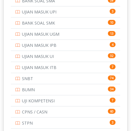
BANK SOAL SMA
28
POLTEK SSN
7
UJIAN MASUK UPI
3
PTDI STTD
4
BANK SOAL SMK
10
SD
133
UJIAN MASUK UGM
13
SMA
146
UJIAN MASUK IPB
4
SMK
231
UJIAN MASUK UI
32
SMP
134
UJIAN MASUK ITB
7
STIP
2
SNBT
74
TNI
153
BUMN
34
TOEFL
345
UJI KOMPETENSI
7
UNIVERSITAS AIRLANGGA
15
CPNS / CASN
60
UNIVERSITAS ANDALAS
16
STPN
3
UNIVERSITAS BANGKA BELITUNG
15