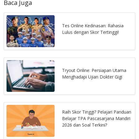
Baca Juga
Tes Online Kedinasan: Rahasia
Lulus dengan Skor Tertinggi!
Tryout Online: Persiapan Utama
Menghadapi Ujian Dokter Gigi
Raih Skor Tinggi? Pelajari Panduan
Belajar TPA Pascasarjana Mandiri
2026 dan Soal Terkini?