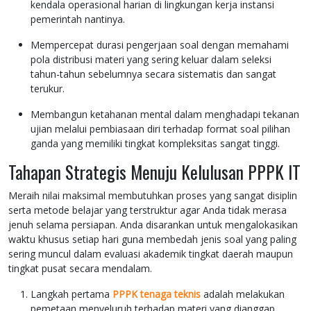
kendala operasional harian di lingkungan kerja instansi
pemerintah nantinya.
Mempercepat durasi pengerjaan soal dengan memahami
pola distribusi materi yang sering keluar dalam seleksi
tahun-tahun sebelumnya secara sistematis dan sangat
terukur.
Membangun ketahanan mental dalam menghadapi tekanan
ujian melalui pembiasaan diri terhadap format soal pilihan
ganda yang memiliki tingkat kompleksitas sangat tinggi.
Tahapan Strategis Menuju Kelulusan PPPK IT
Meraih nilai maksimal membutuhkan proses yang sangat disiplin
serta metode belajar yang terstruktur agar Anda tidak merasa
jenuh selama persiapan. Anda disarankan untuk mengalokasikan
waktu khusus setiap hari guna membedah jenis soal yang paling
sering muncul dalam evaluasi akademik tingkat daerah maupun
tingkat pusat secara mendalam.
Langkah pertama
PPPK tenaga teknis
adalah melakukan
pemetaan menyeluruh terhadap materi yang dianggap