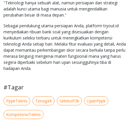
"Teknologi hanya sebuah alat, namun persiapan dan strategi
adalah kunci utama bagi manusia untuk mengendalikan
perubahan besar di masa depan."
Sebagai pendukung utama persiapan Anda, platform tryout.id
menyediakan ribuan bank soal yang disesuaikan dengan
kurikulum seleksi terbaru untuk meningkatkan kompetensi
teknologi Anda setiap hari. Melalui fitur evaluasi yang detail, Anda
dapat memantau perkembangan skor secara berkala tanpa perlu
merasa bingung mengenai materi fungsional mana yang harus
segera diperbaiki sebelum hari ujian sesungguhnya tiba di
hadapan Anda.
#Tagar
PppkTeknis
TenagaIt
SeleksiP3k
UjianPppk
KompetensiTeknis