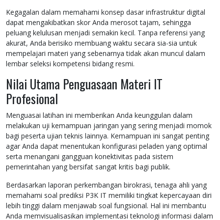
Kegagalan dalam memahami konsep dasar infrastruktur digital
dapat mengakibatkan skor Anda merosot tajam, sehingga
peluang kelulusan menjadi semakin kecil. Tanpa referensi yang
akurat, Anda berisiko membuang waktu secara sia-sia untuk
mempelajari materi yang sebenarnya tidak akan muncul dalam
lembar seleksi kompetensi bidang resmi.
Nilai Utama Penguasaan Materi IT
Profesional
Menguasai latihan ini memberikan Anda keunggulan dalam
melakukan uji kemampuan jaringan yang sering menjadi momok
bagi peserta ujian teknis lainnya. Kemampuan ini sangat penting
agar Anda dapat menentukan konfigurasi peladen yang optimal
serta menangani gangguan konektivitas pada sistem
pemerintahan yang bersifat sangat kritis bagi publik.
Berdasarkan laporan perkembangan birokrasi, tenaga ahli yang
memahami soal prediksi P3K IT memiliki tingkat kepercayaan diri
lebih tinggi dalam menjawab soal fungsional. Hal ini membantu
Anda memvisualisasikan implementasi teknologi informasi dalam