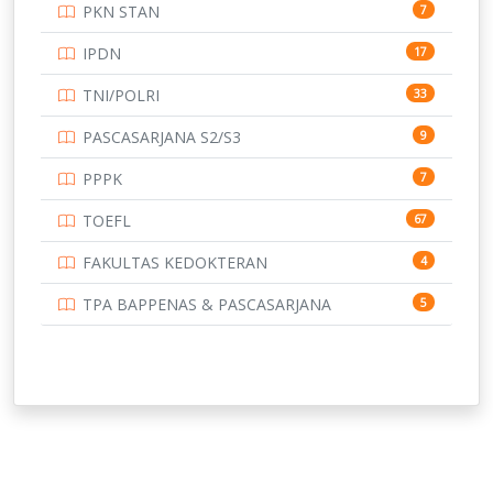
PKN STAN
7
UNIVERSITAS BENGKULU
15
IPDN
17
UNIVERSITAS BORNEO TARAKAN
14
TNI/POLRI
33
UNIVERSITAS BRAWIJAYA
14
PASCASARJANA S2/S3
9
UNIVERSITAS CENDRAWASIH
14
PPPK
7
UNIVERSITAS DIPENOGORO
15
TOEFL
67
UNIVERSITAS GADJAH MADA
219
FAKULTAS KEDOKTERAN
4
UNIVERSITAS HALUOLEO
11
TPA BAPPENAS & PASCASARJANA
5
UNIVERSITAS INDONESIA
159
UNIVERSITAS JAMBI
13
UNIVERSITAS JEMBER
12
UNIVERSITAS JENDERAL SOEDIRMAN
11
UNIVERSITAS LAMBUNG MANGKURAT
11