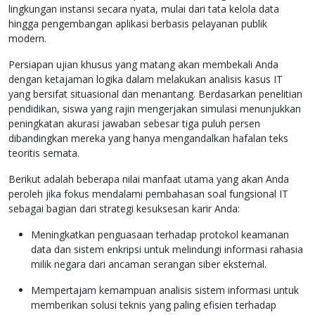
lingkungan instansi secara nyata, mulai dari tata kelola data
hingga pengembangan aplikasi berbasis pelayanan publik
modern.
Persiapan ujian khusus yang matang akan membekali Anda
dengan ketajaman logika dalam melakukan analisis kasus IT
yang bersifat situasional dan menantang. Berdasarkan penelitian
pendidikan, siswa yang rajin mengerjakan simulasi menunjukkan
peningkatan akurasi jawaban sebesar tiga puluh persen
dibandingkan mereka yang hanya mengandalkan hafalan teks
teoritis semata.
Berikut adalah beberapa nilai manfaat utama yang akan Anda
peroleh jika fokus mendalami pembahasan soal fungsional IT
sebagai bagian dari strategi kesuksesan karir Anda:
Meningkatkan penguasaan terhadap protokol keamanan
data dan sistem enkripsi untuk melindungi informasi rahasia
milik negara dari ancaman serangan siber eksternal.
Mempertajam kemampuan analisis sistem informasi untuk
memberikan solusi teknis yang paling efisien terhadap