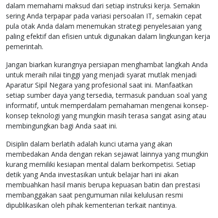
dalam memahami maksud dari setiap instruksi kerja. Semakin
sering Anda terpapar pada variasi persoalan IT, semakin cepat
pula otak Anda dalam menemukan strategi penyelesaian yang
paling efektif dan efisien untuk digunakan dalam lingkungan kerja
pemerintah.
Jangan biarkan kurangnya persiapan menghambat langkah Anda
untuk meraih nilai tinggi yang menjadi syarat mutlak menjadi
Aparatur Sipil Negara yang profesional saat ini. Manfaatkan
setiap sumber daya yang tersedia, termasuk panduan soal yang
informatif, untuk memperdalam pemahaman mengenai konsep-
konsep teknologi yang mungkin masih terasa sangat asing atau
membingungkan bagi Anda saat ini.
Disiplin dalam berlatih adalah kunci utama yang akan
membedakan Anda dengan rekan sejawat lainnya yang mungkin
kurang memiliki kesiapan mental dalam berkompetisi. Setiap
detik yang Anda investasikan untuk belajar hari ini akan
membuahkan hasil manis berupa kepuasan batin dan prestasi
membanggakan saat pengumuman nilai kelulusan resmi
dipublikasikan oleh pihak kementerian terkait nantinya.