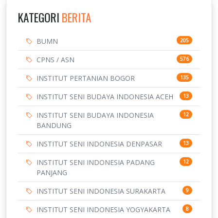
KATEGORI
BERITA
BUMN
205
CPNS / ASN
576
INSTITUT PERTANIAN BOGOR
135
INSTITUT SENI BUDAYA INDONESIA ACEH
13
INSTITUT SENI BUDAYA INDONESIA
12
BANDUNG
INSTITUT SENI INDONESIA DENPASAR
13
INSTITUT SENI INDONESIA PADANG
12
PANJANG
INSTITUT SENI INDONESIA SURAKARTA
9
INSTITUT SENI INDONESIA YOGYAKARTA
8