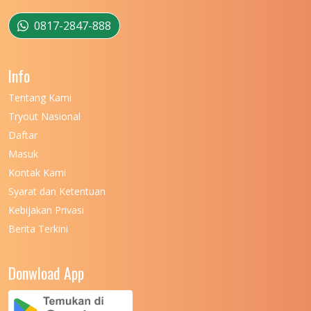
UNIVERSITAS MUSAMUS
11
0817-2847-888
UNIVERSITAS NEGERI GANESHA
11
Info
UNIVERSITAS NEGERI GORONTALO
11
Tentang Kami
UNIVERSITAS NEGERI KHAIRUN
11
Tryout Nasional
UNIVERSITAS NEGERI MAKASSAR
11
Daftar
Masuk
UNIVERSITAS NEGERI MALANG
7
Kontak Kami
UNIVERSITAS NEGERI MANADO
7
Syarat dan Ketentuan
UNIVERSITAS NEGERI MEDAN
7
Kebijakan Privasi
Berita Terkini
UNIVERSITAS NEGERI PADANG
7
UNIVERSITAS NEGERI YOGYAKARTA
8
Donwload App
UNIVERSITAS NUSA CENDANA
7