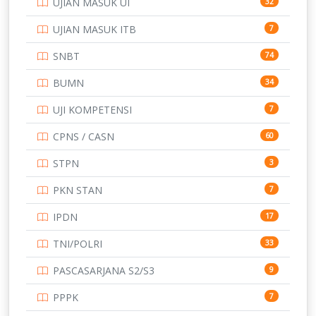
UJIAN MASUK UI
32
SMP
134
UJIAN MASUK ITB
7
STIP
2
SNBT
74
TNI
153
BUMN
34
TOEFL
345
UJI KOMPETENSI
7
UNIVERSITAS AIRLANGGA
15
CPNS / CASN
60
UNIVERSITAS ANDALAS
16
STPN
3
UNIVERSITAS BANGKA BELITUNG
15
PKN STAN
7
UNIVERSITAS BENGKULU
15
IPDN
17
UNIVERSITAS BORNEO TARAKAN
14
TNI/POLRI
33
UNIVERSITAS BRAWIJAYA
14
PASCASARJANA S2/S3
9
UNIVERSITAS CENDRAWASIH
14
PPPK
7
UNIVERSITAS DIPENOGORO
15