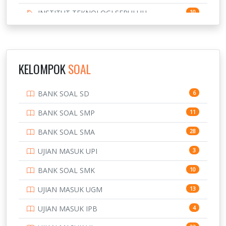
INSTITUT TEKNOLOGI SEPULUH
10
NOVEMBER
INSTITUT TEKNOLOGI SUMATERA
9
IPDN / STPDN
148
KELOMPOK
SOAL
PENDIDIKAN
943
BANK SOAL SD
6
PERBANKAN
3
BANK SOAL SMP
11
POLRI
169
BANK SOAL SMA
28
POLTEK SSN
7
UJIAN MASUK UPI
3
PTDI STTD
4
BANK SOAL SMK
10
SD
133
UJIAN MASUK UGM
13
SMA
146
UJIAN MASUK IPB
4
SMK
231