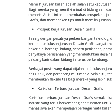
Memilih jurusan kuliah adalah salah satu keputus
Bagi mereka yang memiliki minat di bidang seni dan 
menarik. Artikel ini akan membahas prospek kerja s
Grafis, dan memberikan tips untuk memilih jurusan 
Prospek Kerja Jurusan Desain Grafis
Seiring dengan pesatnya perkembangan teknologi d
kerja untuk lulusan Jurusan Desain Grafis sangat me
bekerja di berbagai bidang, seperti periklanan, pem
banyaknya perusahaan yang membutuhkan desainer 
peluang karir dalam bidang ini terus berkembang.
Berbagai posisi yang dapat dijalani oleh lulusan Juru
ahli UX/UI, dan perancang multimedia. Selain itu, te
memberikan fleksibilitas bagi mereka yang lebih s
Kurikulum Terbaru Jurusan Desain Grafis
Kurikulum terbaru Jurusan Desain Grafis semakin k
industri yang terus berkembang dan tuntutan untuk
mahasiswa akan mempelajari berbagai mata kuliah sepe