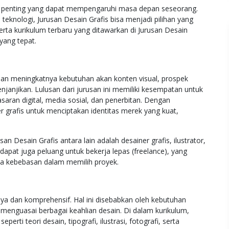
an penting yang dapat mempengaruhi masa depan seseorang.
teknologi, Jurusan Desain Grafis bisa menjadi pilihan yang
erta kurikulum terbaru yang ditawarkan di Jurusan Desain
yang tepat.
an meningkatnya kebutuhan akan konten visual, prospek
njanjikan. Lulusan dari jurusan ini memiliki kesempatan untuk
asaran digital, media sosial, dan penerbitan. Dengan
grafis untuk menciptakan identitas merek yang kuat,
san Desain Grafis antara lain adalah desainer grafis, ilustrator,
rdapat juga peluang untuk bekerja lepas (freelance), yang
uka kebebasan dalam memilih proyek.
aya dan komprehensif. Hal ini disebabkan oleh kebutuhan
 menguasai berbagai keahlian desain. Di dalam kurikulum,
rti teori desain, tipografi, ilustrasi, fotografi, serta