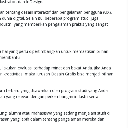
lustrator, dan InDesign.
ran tentang desain interaktif dan pengalaman pengguna (UX),
unia digital. Selain itu, beberapa program studi juga
ndustri, yang memberikan pengalaman praktis yang sangat
 hal yang perlu dipertimbangkan untuk memastikan pilihan
a membantu:
, lakukan evaluasi terhadap minat dan bakat Anda. Jika Anda
n kreativitas, maka Jurusan Desain Grafis bisa menjadi pilihan
lum terbaru yang ditawarkan oleh program studi yang Anda
liah yang relevan dengan perkembangan industri serta
ungi alumni atau mahasiswa yang sedang menjalani studi di
wasan yang lebih dalam tentang pengalaman mereka dan