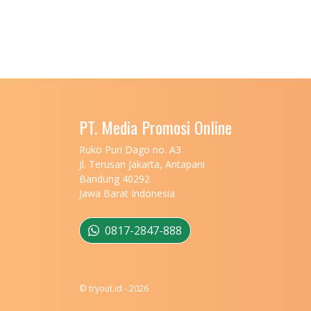
PT. Media Promosi Online
Ruko Puri Dago no. A3
Jl. Terusan Jakarta, Antapani
Bandung 40292
Jawa Barat Indonesia
0817-2847-888
© tryout.id - 2026