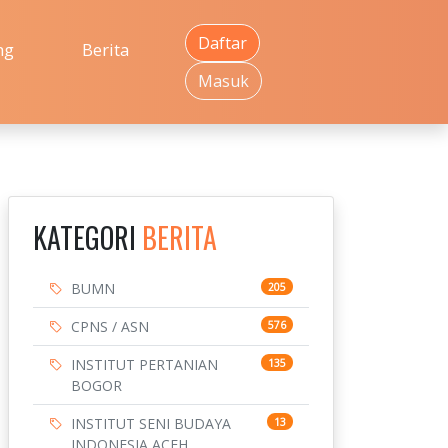
Daftar
ng
Berita
Masuk
KATEGORI
BERITA
BUMN
205
CPNS / ASN
576
INSTITUT PERTANIAN
135
BOGOR
INSTITUT SENI BUDAYA
13
INDONESIA ACEH