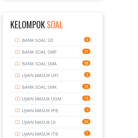
INSTITUT TEKNOLOGI
143
BANDUNG
KELOMPOK
SOAL
INSTITUT TEKNOLOGI
8
KALIMANTAN
BANK SOAL SD
6
INSTITUT TEKNOLOGI
10
SEPULUH NOVEMBER
BANK SOAL SMP
11
INSTITUT TEKNOLOGI
9
BANK SOAL SMA
28
SUMATERA
UJIAN MASUK UPI
3
IPDN / STPDN
148
BANK SOAL SMK
10
PENDIDIKAN
943
UJIAN MASUK UGM
13
PERBANKAN
3
UJIAN MASUK IPB
4
POLRI
169
UJIAN MASUK UI
32
POLTEK SSN
7
UJIAN MASUK ITB
7
PTDI STTD
4