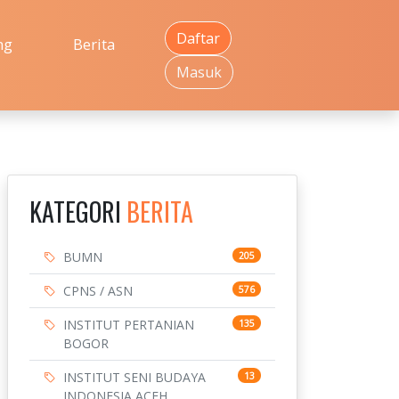
Daftar
ng
Berita
Masuk
KATEGORI
BERITA
BUMN
205
CPNS / ASN
576
INSTITUT PERTANIAN
135
BOGOR
INSTITUT SENI BUDAYA
13
INDONESIA ACEH