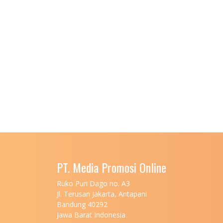
PT. Media Promosi Online
Ruko Puri Dago no. A3
Jl. Terusan Jakarta, Antapani
Bandung 40292
Jawa Barat Indonesia