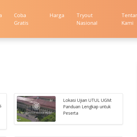
a
Coba
Harga
Tryout
Tenta
Gratis
Nasional
Kami
Lokasi Ujian UTUL UGM:
s
Panduan Lengkap untuk
Peserta