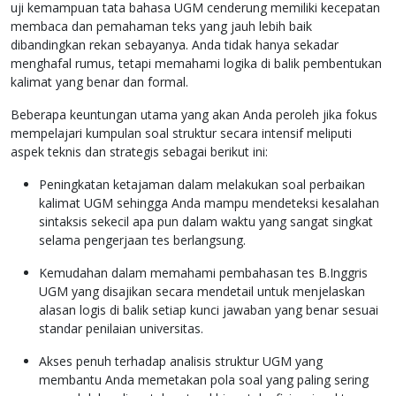
uji kemampuan tata bahasa UGM cenderung memiliki kecepatan
membaca dan pemahaman teks yang jauh lebih baik
dibandingkan rekan sebayanya. Anda tidak hanya sekadar
menghafal rumus, tetapi memahami logika di balik pembentukan
kalimat yang benar dan formal.
Beberapa keuntungan utama yang akan Anda peroleh jika fokus
mempelajari kumpulan soal struktur secara intensif meliputi
aspek teknis dan strategis sebagai berikut ini:
Peningkatan ketajaman dalam melakukan soal perbaikan
kalimat UGM sehingga Anda mampu mendeteksi kesalahan
sintaksis sekecil apa pun dalam waktu yang sangat singkat
selama pengerjaan tes berlangsung.
Kemudahan dalam memahami pembahasan tes B.Inggris
UGM yang disajikan secara mendetail untuk menjelaskan
alasan logis di balik setiap kunci jawaban yang benar sesuai
standar penilaian universitas.
Akses penuh terhadap analisis struktur UGM yang
membantu Anda memetakan pola soal yang paling sering