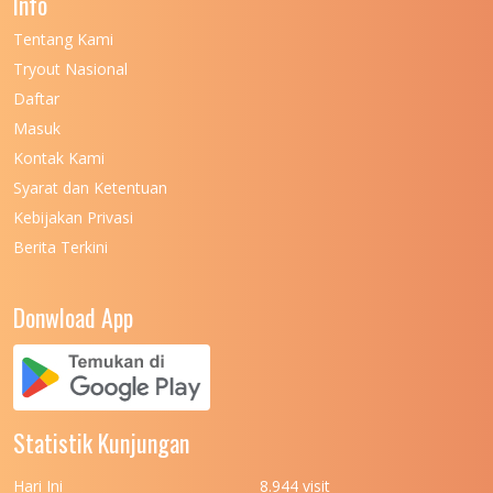
Info
UNIVERSITAS NEGERI GORONTALO
11
Tentang Kami
UNIVERSITAS NEGERI KHAIRUN
11
Tryout Nasional
UNIVERSITAS NEGERI MAKASSAR
11
Daftar
Masuk
UNIVERSITAS NEGERI MALANG
7
Kontak Kami
UNIVERSITAS NEGERI MANADO
7
Syarat dan Ketentuan
UNIVERSITAS NEGERI MEDAN
7
Kebijakan Privasi
Berita Terkini
UNIVERSITAS NEGERI PADANG
7
UNIVERSITAS NEGERI YOGYAKARTA
8
Donwload App
UNIVERSITAS NUSA CENDANA
7
UNIVERSITAS PADJADJARAN
11
UNIVERSITAS PALANGKARAYA
7
Statistik Kunjungan
UNIVERSITAS PATTIMURA
7
Hari Ini
8.944 visit