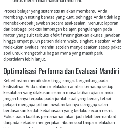
untuk meraih nilai maksimal tahun ini.
Proses belajar yang sistematis ini akan membantu Anda
membangun insting bahasa yang kuat, sehingga Anda tidak lagi
menebak-nebak jawaban secara asal-asalan. Menurut laporan
dari berbagai praktisi bimbingan belajar, pengulangan pada
materi yang sulit terbukti efektif meningkatkan akurasi jawaban
hingga empat puluh persen dalam waktu singkat. Pastikan Anda
melakukan evaluasi mandiri setelah menyelesaikan setiap paket
soal untuk mengetahui bagian mana yang masih perlu
diperdalam lebih lanjut.
Optimalisasi Performa dan Evaluasi Mandiri
Keberhasilan meraih skor tinggi sangat bergantung pada
kedisiplinan Anda dalam melakukan analisis terhadap setiap
kesalahan yang dilakukan selama masa latihan ujian mandiri.
Jangan hanya terpaku pada jumlah soal yang benar, tetapi
pelajari mengapa pilihan jawaban lainnya dianggap salah
berdasarkan kaidah kebahasaan yang berlaku secara resmi.
Fokus pada kualitas pemahaman akan jauh lebih bermanfaat
daripada sekadar mengerjakan ribuan soal tanpa melakukan