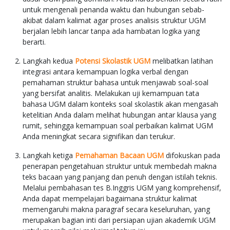
untuk mengenali penanda waktu dan hubungan sebab-
akibat dalam kalimat agar proses analisis struktur UGM
berjalan lebih lancar tanpa ada hambatan logika yang
berarti.
Langkah kedua
Potensi Skolastik UGM
melibatkan latihan
integrasi antara kemampuan logika verbal dengan
pemahaman struktur bahasa untuk menjawab soal-soal
yang bersifat analitis. Melakukan uji kemampuan tata
bahasa UGM dalam konteks soal skolastik akan mengasah
ketelitian Anda dalam melihat hubungan antar klausa yang
rumit, sehingga kemampuan soal perbaikan kalimat UGM
Anda meningkat secara signifikan dan terukur.
Langkah ketiga
Pemahaman Bacaan UGM
difokuskan pada
penerapan pengetahuan struktur untuk membedah makna
teks bacaan yang panjang dan penuh dengan istilah teknis.
Melalui pembahasan tes B.Inggris UGM yang komprehensif,
Anda dapat mempelajari bagaimana struktur kalimat
memengaruhi makna paragraf secara keseluruhan, yang
merupakan bagian inti dari persiapan ujian akademik UGM