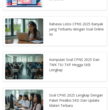
Rahasia Lolos CPNS 2025 Banyak
yang Terbantu dengan Soal Online
Ini
Kumpulan Soal CPNS 2025 Dari
TWK TIU TKP Hingga SKB
Lengkap
Soal CPNS 2025 Lengkap Dengan
Paket Prediksi SKD Dan Update
Materi Terbaru