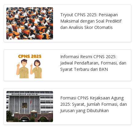
Tryout CPNS 2025: Persiapan
Maksimal dengan Soal Prediktif
dan Analisis Skor Otomatis
Informasi Resmi CPNS 2025:
Jadwal Pendaftaran, Formasi, dan
Syarat Terbaru dari BKN
Formasi CPNS Kejaksaan Agung
2025: Syarat, Jumlah Formasi, dan
Jurusan yang Dibutuhkan