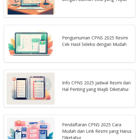
Pengumuman CPNS 2025 Resmi
Cek Hasil Seleksi dengan Mudah
Info CPNS 2025 Jadwal Resmi dan
Hal Penting yang Wajib Diketahui
Pendaftaran CPNS 2025 Cara
Mudah dan Link Resmi yang Harus
Diketahui