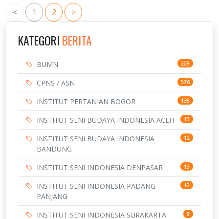
<
1
2
>
KATEGORI
BERITA
BUMN
205
CPNS / ASN
576
INSTITUT PERTANIAN BOGOR
135
INSTITUT SENI BUDAYA INDONESIA ACEH
13
INSTITUT SENI BUDAYA INDONESIA
12
BANDUNG
INSTITUT SENI INDONESIA DENPASAR
13
INSTITUT SENI INDONESIA PADANG
12
PANJANG
INSTITUT SENI INDONESIA SURAKARTA
9