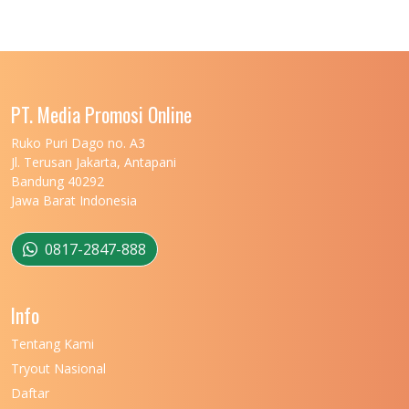
UNIVERSITAS JENDERAL SOEDIRMAN
11
UNIVERSITAS LAMBUNG MANGKURAT
11
UNIVERSITAS LAMPUNG
11
UNIVERSITAS MALIKUSSALEH
11
PT. Media Promosi Online
UNIVERSITAS MARITIM RAJA ALI HAJI
11
Ruko Puri Dago no. A3
Jl. Terusan Jakarta, Antapani
UNIVERSITAS MATARAM
11
Bandung 40292
Jawa Barat Indonesia
UNIVERSITAS MULAWARMAN
12
UNIVERSITAS MUSAMUS
11
0817-2847-888
UNIVERSITAS NEGERI GANESHA
11
Info
UNIVERSITAS NEGERI GORONTALO
11
Tentang Kami
UNIVERSITAS NEGERI KHAIRUN
11
Tryout Nasional
UNIVERSITAS NEGERI MAKASSAR
11
Daftar